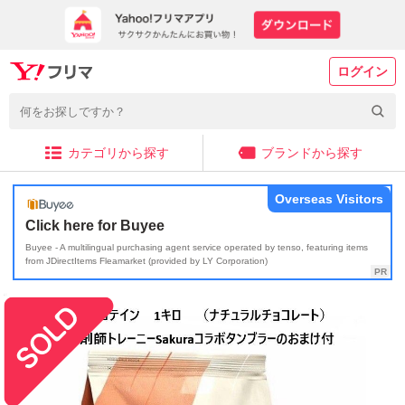
ログイン
カテゴリから探す
ブランドから探す
Overseas Visitors
Click here for Buyee
Buyee - A multilingual purchasing agent service operated by tenso, featuring items
from JDirectItems Fleamarket (provided by LY Corporation)