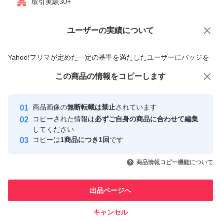
取引実績30+
ユーザーの実績について
価格の相談
商品への質問
商品への質問からの値下げ交渉、不適切なカテゴリ変更依頼は禁止です
Yahoo!フリマが定めた一定の基準を満たしたユーザーにバッジを
付与しています
この商品をみている人にオススメ
この商品の情報をコピーします
安心取引出品者
最大10%対象
最大10%対象
最大10%対象
Yahoo!フリマの基準をクリアした安
安心取引出品者
商品画像の
無断転載は禁止
されています
心・安全なユーザーです
コピーされた情報は
必ずご自身の商品に合わせて編集
取引実績
してください
コピーは
1商品につき1回
です
このユーザーはYahoo!フリマの取
取引実績◯+
いいね！
いいね！
2,300
円
2,219
円
4,000
円
引を完了させた実績があります
商品情報コピー機能について
最大10%対象
最大10%対象
最大10%対象
このユーザーは他フリマサービス
他フリマ実績◯+
出品ページへ
での取引実績があります
キャンセル
スピード&安心発送