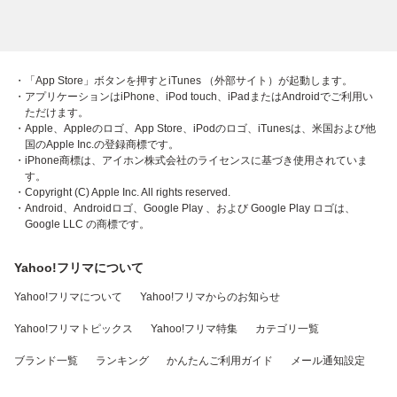
・「App Store」ボタンを押すとiTunes （外部サイト）が起動します。
・アプリケーションはiPhone、iPod touch、iPadまたはAndroidでご利用い
ただけます。
・Apple、Appleのロゴ、App Store、iPodのロゴ、iTunesは、米国および他
国のApple Inc.の登録商標です。
・iPhone商標は、アイホン株式会社のライセンスに基づき使用されていま
す。
・Copyright (C) Apple Inc. All rights reserved.
・Android、Androidロゴ、Google Play 、および Google Play ロゴは、
Google LLC の商標です。
Yahoo!フリマについて
Yahoo!フリマについて
Yahoo!フリマからのお知らせ
Yahoo!フリマトピックス
Yahoo!フリマ特集
カテゴリ一覧
ブランド一覧
ランキング
かんたんご利用ガイド
メール通知設定