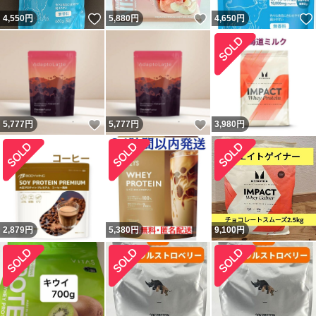
いいね！
いいね！
4,550
円
5,880
円
4,650
円
いいね！
いいね！
5,777
円
5,777
円
3,980
円
2,879
円
5,380
円
9,100
円