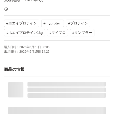
mpact ホエイ プロテイン（ノンフレーバー）は、1食（30
#
ホエイプロテイン
#
myprotein
#
プロテイン
g）あたりたんぱく質23g・脂質1.9g・炭水化物1.8g・114
kcalのホエイプロテインコンセントレート（WPC）で
#
ホエイプロテイン1kg
#
マイプロ
#
タンブラー
す。40種類以上のフレーバーから選べ、ナチュラルチョ
購入日時：
2026年5月21日 08:05
コレートフレーバーが日本では最も人気です。
出品日時：
2026年5月15日 14:25
おまけで、【新品】薬剤師トレーニーSakura×MyProtein
商品の情報
コラボタンブラーをセットします。
マイプロテインは2004年にイギリスで創業し、58カ国3,8
00万人以上に愛用されている*欧州No.1スポーツ栄養ブラ
ンドです。