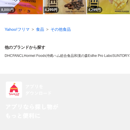
8,000
円
4,299
円
4,299
円
Yahoo!フリマ
食品
その他食品
他のブランドから探す
DHC
FANCL
Hormel Foods
沖縄ハム総合食品
和漢の森
Esthe Pro Labo
SUNTORY