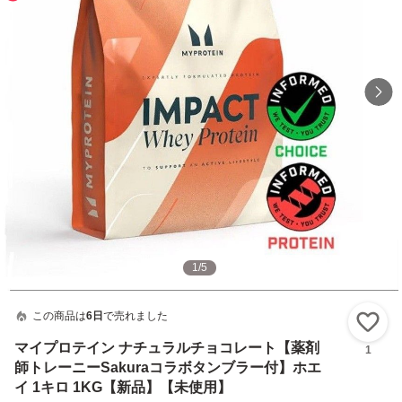
1
/
5
この商品は
6日
で売れました
い
マイプロテイン ナチュラルチョコレート【薬剤
1
師トレーニーSakuraコラボタンブラー付】ホエ
イ 1キロ 1KG【新品】【未使用】