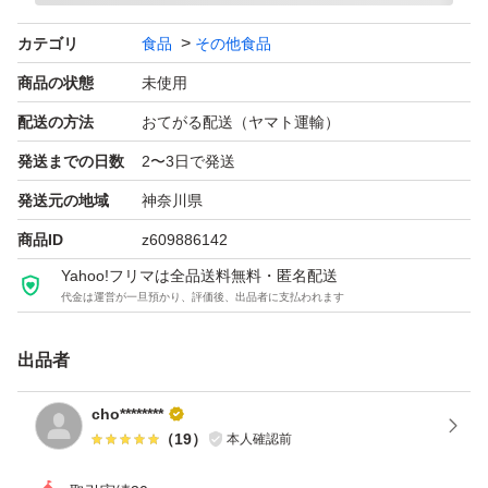
天然香料・ココアパウダー使用チョコレートフレーバー、
カテゴリ
食品
その他食品
甘味料使用ホエイプロテインコンセントレート含有粉末栄
商品の状態
未使用
養補助食品
配送の方法
おてがる配送（ヤマト運輸）
Brand: Myprotein
発送までの日数
2〜3日で発送
Volume: 1キロ
発送元の地域
神奈川県
Diet: ベジタリアン, Informed Choice
商品ID
z609886142
Range: Myprotein
Yahoo!フリマは全品送料無料・匿名配送
代金は運営が一旦預かり、評価後、出品者に支払われます
出品者
cho********
（
19
）
本人確認前