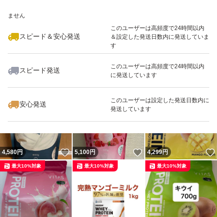
いいね！
いいね！
3,880
※このバッジは実績に基づく表示であり、発送を保証しているものではあり
円
3,230
円
5,030
円
ません
最大10%対象
最大10%対象
最大10%対象
このユーザーは高頻度で24時間以内
スピード＆安心発送
＆設定した発送日数内に発送していま
す
このユーザーは高頻度で24時間以内
スピード発送
に発送しています
いいね！
いいね！
4,299
円
9,999
円
2,219
円
最大10%対象
最大10%対象
最大10%対象
このユーザーは設定した発送日数内に
安心発送
発送しています
いいね！
いいね！
4,580
円
5,100
円
4,299
円
最大10%対象
最大10%対象
最大10%対象