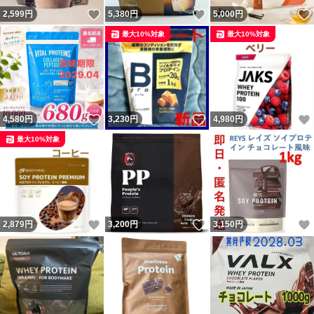
いいね！
いいね！
2,599
円
5,380
円
5,000
円
最大10%対象
最大10%対象
いいね！
いいね！
4,580
円
3,230
円
4,980
円
最大10%対象
いいね！
いいね！
2,879
円
3,200
円
3,150
円