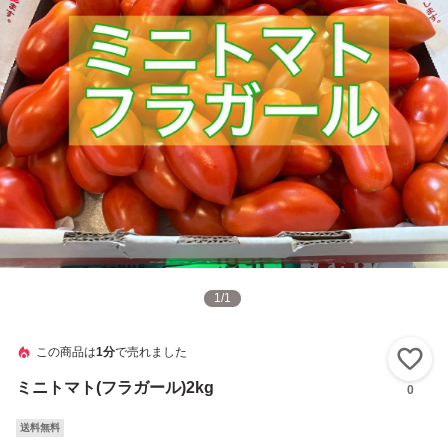
1
/
1
この商品は
1分
で売れました
い
ミニトマト(フラガール)2kg
0
送料無料