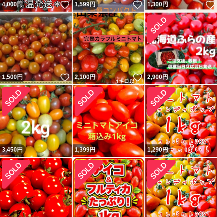
いいね！
いいね！
4,000
円
1,599
円
1,300
円
いいね！
いいね！
1,500
円
2,100
円
2,900
円
3,450
円
1,399
円
1,290
円