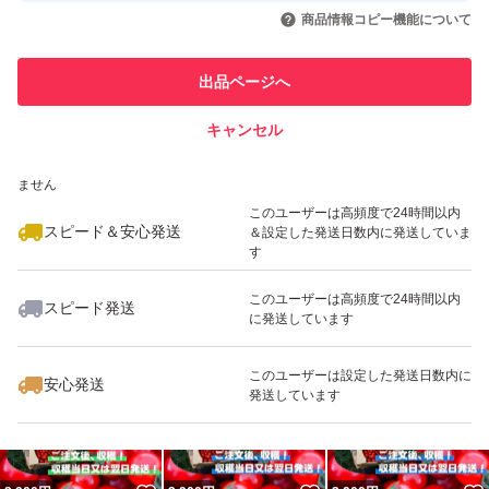
いいね！
いいね！
3,480
円
2,490
円
2,490
円
引を完了させた実績があります
ご理解頂いた上でご購入願いますm(_ _)m
商品情報コピー機能について
最大10%対象
最大10%対象
最大10%対象
宜しくお願い致します^ ^
このユーザーは他フリマサービス
他フリマ実績◯+
出品ページへ
での取引実績があります
キャンセル
スピード&安心発送
いいね！
いいね！
2,490
※このバッジは実績に基づく表示であり、発送を保証しているものではあり
円
3,150
円
3,450
円
ません
最大10%対象
最大10%対象
最大10%対象
このユーザーは高頻度で24時間以内
スピード＆安心発送
＆設定した発送日数内に発送していま
す
このユーザーは高頻度で24時間以内
スピード発送
に発送しています
いいね！
いいね！
1,099
円
2,500
円
2,900
円
最大10%対象
最大10%対象
最大10%対象
このユーザーは設定した発送日数内に
安心発送
発送しています