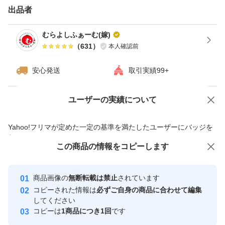
月・水・金曜日が収穫です。
出品者
収穫日の配送手続き予定ですが
むらよしふぁーむ(嫁)
業務状況により、翌日の配送手続きと
（
631
）
本人確認前
なる事がございます。
安心発送
取引実績99+
ご了承くださいm(_ _)m
ユーザーの実績について
価格の相談
商品への質問
★注意★
商品への質問からの値下げ交渉、不適切なカテゴリ変更依頼は禁止です
常温配送のため、配送日数がかかる地域、
Yahoo!フリマが定めた一定の基準を満たしたユーザーにバッジを
付与しています
災害遅延、配送時の衝撃等により、
この商品をみている人にオススメ
この商品の情報をコピーします
安心取引出品者
傷みや割れが生じる可能性がございます。
最大10%対象
最大10%対象
最大10%対象
また、寒冷地の方は、冬季の発送で
Yahoo!フリマの基準をクリアした安
安心取引出品者
商品画像の
無断転載は禁止
されています
心・安全なユーザーです
トマトが凍る可能性がございます。
コピーされた情報は
必ずご自身の商品に合わせて編集
取引実績
してください
コピーは
1商品につき1回
です
必ず、お客様の地域情報をご確認頂き、
このユーザーはYahoo!フリマの取
取引実績◯+