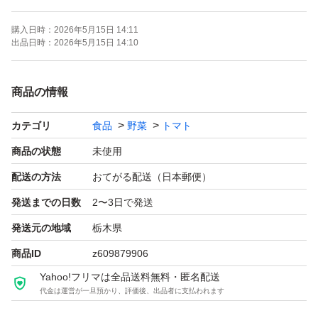
お待ちください。
購入日時：
2026年5月15日 14:11
9歳8歳5歳双子 の子育て中
出品日時：
2026年5月15日 14:10
ですのでコメント返信が遅くなります
ご理解 よろしくお願いしますm(_ _)m
商品の情報
息子の習い事の送迎が増えまして
カテゴリ
食品
野菜
トマト
発送が収穫日の次の日に
なることがありますご理解お願いします。
商品の状態
未使用
配送の方法
おてがる配送（日本郵便）
最下部に傷み防止の為
発送までの日数
2〜3日で発送
クッション材を敷きます。
発送元の地域
栃木県
出荷前に検品しておりますが
商品ID
z609879906
傷商品が混入する事もございます。
Yahoo!フリマは全品送料無料・匿名配送
（すみません(＞＜)）
代金は運営が一旦預かり、評価後、出品者に支払われます