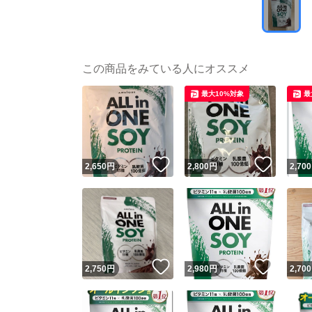
この商品をみている人にオススメ
最大10%対象
最
いいね！
いいね
2,650
円
2,800
円
2,700
いいね！
いいね
2,750
円
2,980
円
2,700