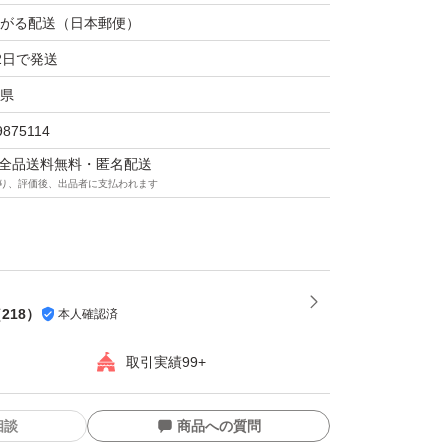
がる配送（日本郵便）
2日で発送
県
9875114
マは全品送料無料・匿名配送
り、評価後、出品者に支払われます
（
218
）
本人確認済
取引実績99+
相談
商品への質問