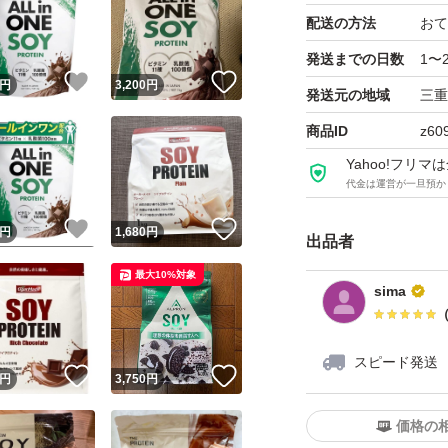
配送の方法
おて
発送までの日数
1〜
！
いいね！
いいね！
円
3,200
円
発送元の地域
三重
商品ID
z60
Yahoo!フリ
代金は運営が一旦預か
！
いいね！
いいね！
円
1,680
円
出品者
最大10%対象
sima
スピード発送
！
いいね！
いいね！
円
3,750
円
価格の