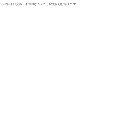
からの値下げ交渉、不適切なカテゴリ変更依頼は禁止です
ます