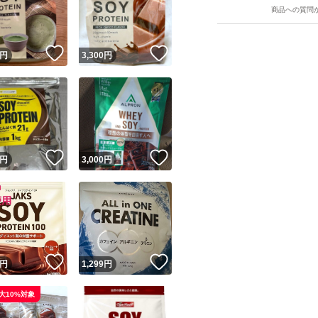
商品への質問
！
いいね！
いいね！
円
3,300
円
ユーザーの実績について
！
いいね！
いいね！
円
3,000
円
o!フリマが定めた一定の基準を満たしたユーザーにバッジを付与しています
出品者
この商品の情報をコピーします
取引出品者
Yahoo!フリマの基準をクリアした安心・安全なユーザーです
！
いいね！
いいね！
商品画像の
無断転載は禁止
されています
円
1,299
円
コピーされた情報は
必ずご自身の商品に合わせて編集
してください
大10%対象
コピーは
1商品につき1回
です
実績◯+
このユーザーはYahoo!フリマの取引を完了させた実績があり