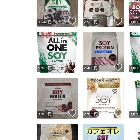
他フ
いいね！
いいね
3,540
円
2,500
円
3,800
スピード
※このバッ
スピ
いいね！
いいね
5,900
円
2,480
円
3,000
スピ
安心
いいね！
いいね
3,500
円
2,500
円
3,630