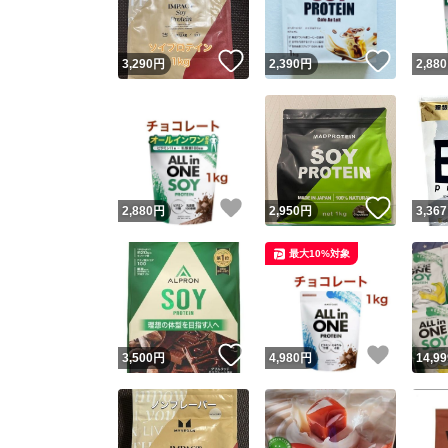
いいね！
いいね
3,290
円
2,390
円
2,880
いいね！
いいね
2,880
円
2,950
円
3,367
最大10%対象
いいね！
いいね
3,500
円
4,980
円
14,99