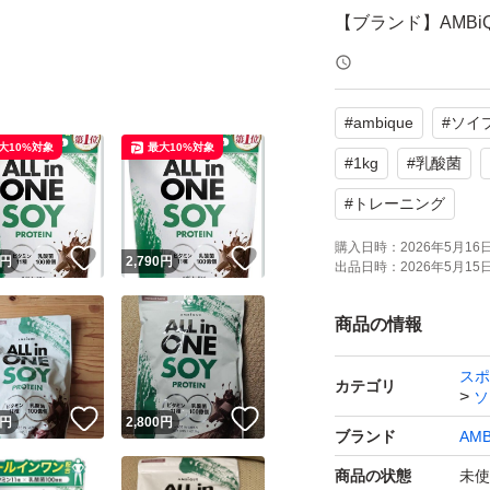
【ブランド】AMBi
【商品名】ALL in O
【風味】チョコレ
#
ambique
#
ソイ
【内容量】1kg
大10%対象
最大10%対象
【成分】ビタミン1
#
1kg
#
乳酸菌
【その他】MADE IN 
#
トレーニング
購入日時：
2026年5月16日 
！
いいね！
いいね！
円
2,790
円
よろしくお願いい
出品日時：
2026年5月15日 
商品の情報
スポ
カテゴリ
ソ
！
いいね！
いいね！
円
2,800
円
ブランド
AMB
商品の状態
未使