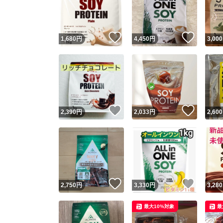
いいね！
いいね
1,680
円
4,450
円
3,000
いいね！
いいね
2,390
円
2,033
円
2,600
Yaho
安心取引
安心
いいね！
いいね
2,750
円
3,330
円
3,280
取引実績
最大10%対象
最
取引