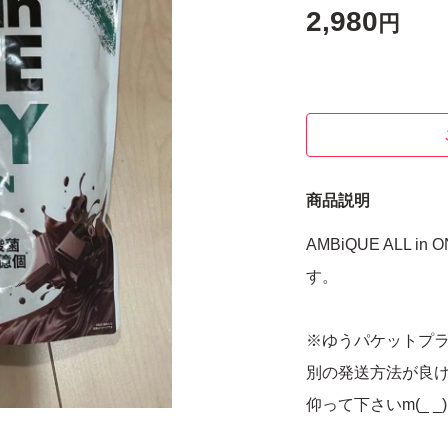
2,980
円
商品説明
AMBiQUE ALL i
す。
※ゆうパケットプ
別の発送方法が良
仰って下さいm(_ _