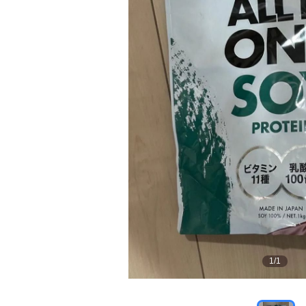
1
/
1