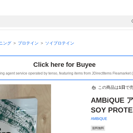
ニング
プロテイン
ソイプロテイン
Click here for Buyee
ing agent service operated by tenso, featuring items from JDirectItems Fleamarket 
この商品は
1日
で
AMBiQUE 
SOY PROT
AMBiQUE
送料無料