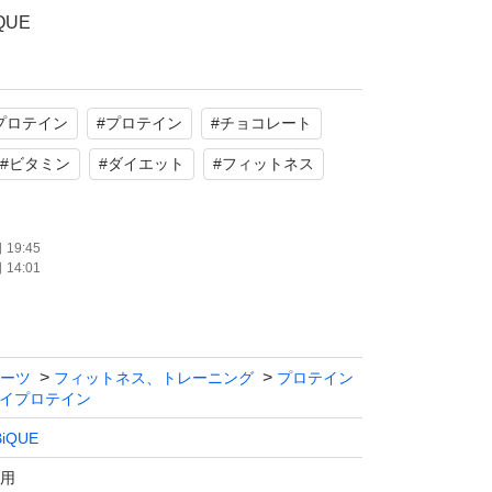
QUE
NE SOY PROTEIN
ート
プロテイン
#
プロテイン
#
チョコレート
1種、乳酸菌100億個
#
ビタミン
#
ダイエット
#
フィットネス
JAPAN, SOY 100%
19:45
たします。
14:01
ーツ
フィットネス、トレーニング
プロテイン
イプロテイン
iQUE
用