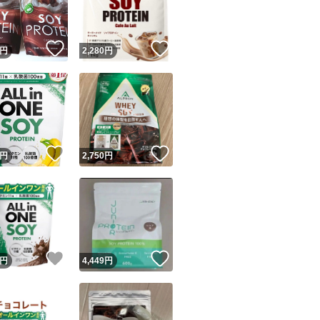
商品情報コピー機
リマ実績◯+
このユーザーは他フリマサービスでの取引実績があります
！
いいね！
いいね！
円
2,280
円
出品ページへ
&安心発送
キャンセル
ジは実績に基づく表示であり、発送を保証しているものではありません
このユーザーは高頻度で24時間以内＆設定した発送日数内に
ード＆安心発送
ます
！
いいね！
いいね！
円
2,750
円
ード発送
このユーザーは高頻度で24時間以内に発送しています
発送
このユーザーは設定した発送日数内に発送しています
！
いいね！
いいね！
円
4,449
円