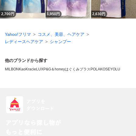
2,700
円
1,950
円
2,630
円
Yahoo!フリマ
コスメ、美容、ヘアケア
レディースヘアケア
シャンプー
他のブランドから探す
MILBON
Kao
Kracie
LUX
P&G
＆honey
はぐくみプラス
POLA
KOSE
YOLU