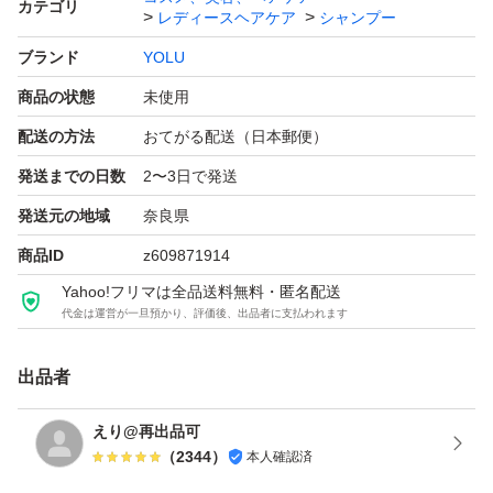
カテゴリ
レディースヘアケア
シャンプー
ブランド
YOLU
商品の状態
未使用
配送の方法
おてがる配送（日本郵便）
発送までの日数
2〜3日で発送
発送元の地域
奈良県
商品ID
z609871914
Yahoo!フリマは全品送料無料・匿名配送
代金は運営が一旦預かり、評価後、出品者に支払われます
出品者
えり@再出品可
（
2344
）
本人確認済