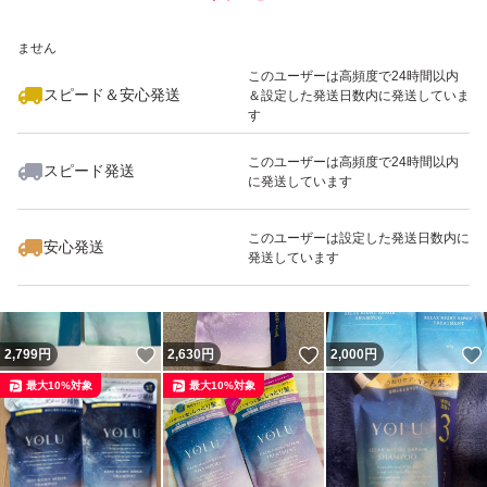
いいね！
いいね！
2,000
※このバッジは実績に基づく表示であり、発送を保証しているものではあり
円
1,950
円
2,600
円
ません
このユーザーは高頻度で24時間以内
スピード＆安心発送
＆設定した発送日数内に発送していま
す
このユーザーは高頻度で24時間以内
スピード発送
に発送しています
いいね！
いいね！
2,600
円
2,700
円
2,600
円
最大10%対象
このユーザーは設定した発送日数内に
安心発送
発送しています
いいね！
いいね！
2,799
円
2,630
円
2,000
円
最大10%対象
最大10%対象