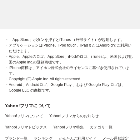
・「App Store」ボタンを押すとiTunes （外部サイト）が起動します。
・アプリケーションはiPhone、iPod touch、iPadまたはAndroidでご利用い
ただけます。
・Apple、Appleのロゴ、App Store、iPodのロゴ、iTunesは、米国および他
国のApple Inc.の登録商標です。
・iPhone商標は、アイホン株式会社のライセンスに基づき使用されていま
す。
・Copyright (C) Apple Inc. All rights reserved.
・Android、Androidロゴ、Google Play 、および Google Play ロゴは、
Google LLC の商標です。
Yahoo!フリマについて
Yahoo!フリマについて
Yahoo!フリマからのお知らせ
Yahoo!フリマトピックス
Yahoo!フリマ特集
カテゴリ一覧
ブランド一覧
ランキング
かんたんご利用ガイド
メール通知設定