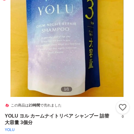
1
/
1
この商品は
23時間
で売れました
い
YOLU ヨル カームナイトリペア シャンプー 詰替
0
大容量 3個分
YOLU