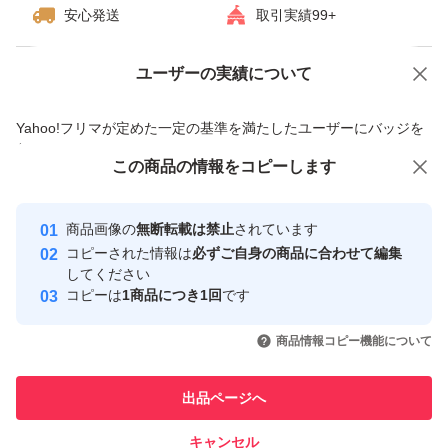
安心発送
取引実績99+
ユーザーの実績について
価格の相談
商品への質問
商品への質問からの値下げ交渉、不適切なカテゴリ変更依頼は禁止です
Yahoo!フリマが定めた一定の基準を満たしたユーザーにバッジを
付与しています
この商品をみている人にオススメ
この商品の情報をコピーします
安心取引出品者
最大10%対象
最大10%対象
最大10%対象
Yahoo!フリマの基準をクリアした安
安心取引出品者
商品画像の
無断転載は禁止
されています
心・安全なユーザーです
コピーされた情報は
必ずご自身の商品に合わせて編集
取引実績
してください
コピーは
1商品につき1回
です
このユーザーはYahoo!フリマの取
取引実績◯+
いいね！
いいね！
2,700
円
2,700
円
2,600
円
引を完了させた実績があります
商品情報コピー機能について
最大10%対象
最大10%対象
このユーザーは他フリマサービス
他フリマ実績◯+
出品ページへ
での取引実績があります
キャンセル
スピード&安心発送