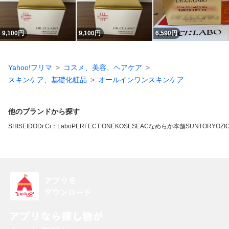
9,100
円
9,100
円
6,590
円
Yahoo!フリマ
コスメ、美容、ヘアケア
スキンケア、基礎化粧品
オールインワンスキンケア
他のブランドから探す
SHISEIDO
Dr.Ci：Labo
PERFECT ONE
KOSE
SEAC
なめらか本舗
SUNTORY
OZI