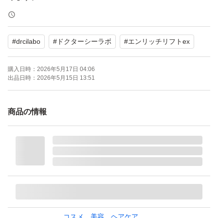
【ブランド】Dr.Ci:Labo
#
drcilabo
#
ドクターシーラボ
#
エンリッチリフトex
【商品名】アクアコラーゲンゲル エンリッチリフトEX
【容量】200g
購入日時：
2026年5月17日 04:06
【商品の状態】未使用
出品日時：
2026年5月15日 13:51
定価13680円
商品の情報
お肌のハリと潤いをサポートするオールインワンゲルで
す。
よろしくお願いいたします。
ドクターシーラボ アクアコラーゲンゲルエンリッチリフ
トEX 200g
コスメ、美容、ヘアケア