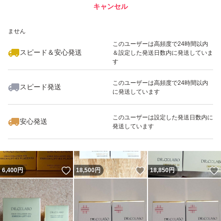
キャンセル
スピード&安心発送
いいね！
いいね！
9,100
※このバッジは実績に基づく表示であり、発送を保証しているものではあり
円
10,800
円
17,950
円
ません
最大10%対象
このユーザーは高頻度で24時間以内
スピード＆安心発送
＆設定した発送日数内に発送していま
す
このユーザーは高頻度で24時間以内
スピード発送
に発送しています
いいね！
いいね！
9,800
円
12,000
円
9,550
円
最大10%対象
このユーザーは設定した発送日数内に
安心発送
発送しています
いいね！
いいね！
6,400
円
18,500
円
18,850
円