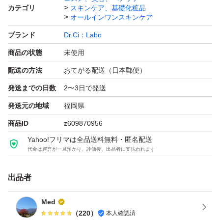
カテゴリ
スキンケア、基礎化粧品
ブランド：ドクターシーラボ
オールインワンスキンケア
ブランド
Dr.Ci：Labo
商品の状態
未使用
配送の方法
おてがる配送（日本郵便）
発送までの日数
2〜3日で発送
発送元の地域
福岡県
商品ID
z609870956
Yahoo!フリマは全品送料無料・匿名配送
代金は運営が一旦預かり、評価後、出品者に支払われます
出品者
Med
（
220
）
本人確認済