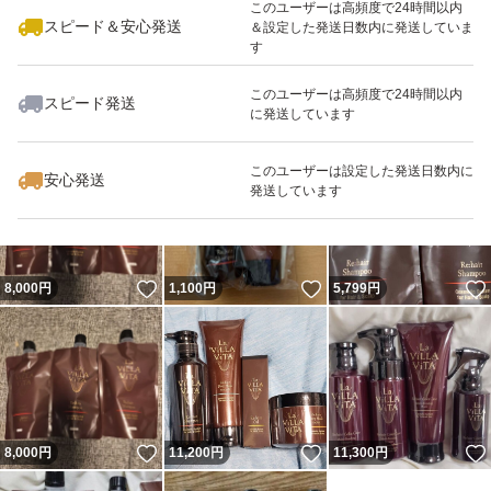
このユーザーは高頻度で24時間以内
スピード＆安心発送
＆設定した発送日数内に発送していま
す
このユーザーは高頻度で24時間以内
スピード発送
に発送しています
いいね！
いいね！
3,150
円
5,750
円
6,080
円
このユーザーは設定した発送日数内に
安心発送
発送しています
いいね！
いいね！
8,000
円
1,100
円
5,799
円
いいね！
いいね！
8,000
円
11,200
円
11,300
円