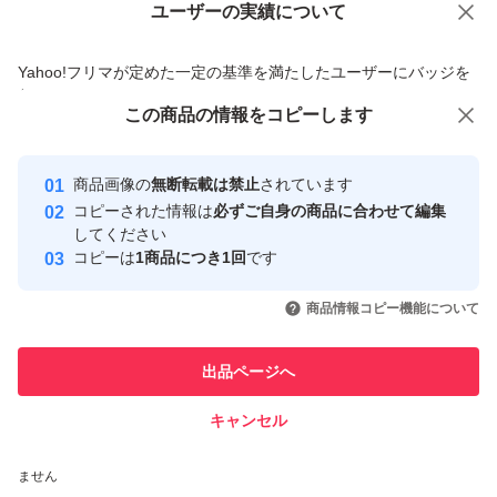
ユーザーの実績について
価格の相談
商品への質問
商品への質問からの値下げ交渉、不適切なカテゴリ変更依頼は禁止です
Yahoo!フリマが定めた一定の基準を満たしたユーザーにバッジを
付与しています
この商品をみている人にオススメ
この商品の情報をコピーします
安心取引出品者
最大10%対象
Yahoo!フリマの基準をクリアした安
安心取引出品者
商品画像の
無断転載は禁止
されています
心・安全なユーザーです
コピーされた情報は
必ずご自身の商品に合わせて編集
取引実績
してください
コピーは
1商品につき1回
です
このユーザーはYahoo!フリマの取
取引実績◯+
いいね！
いいね！
2,950
円
2,950
円
2,950
円
引を完了させた実績があります
商品情報コピー機能について
このユーザーは他フリマサービス
他フリマ実績◯+
出品ページへ
での取引実績があります
キャンセル
スピード&安心発送
いいね！
いいね！
2,950
※このバッジは実績に基づく表示であり、発送を保証しているものではあり
円
3,000
円
5,700
円
ません