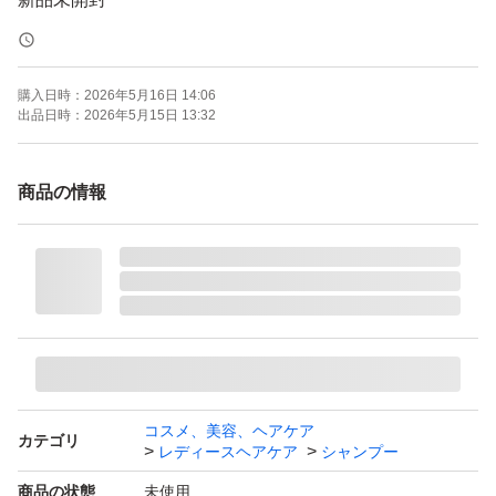
水濡れ防止をし、ゆうパケットポストmini(追跡有/匿名配
購入日時：
2026年5月16日 14:06
送)にて発送致します。
出品日時：
2026年5月15日 13:32
申し訳ございませんが同梱時以外での値下げはお受け出来
商品の情報
ませんので何卒ご了承下さい。
どうぞよろしくお願いいたします。
ラ・ヴィラ・ヴィータ リ・ヘア シャンプーS シャンプ
ー レフィル 詰め替え 詰替 300mL ラヴィラヴィー
タ ラヴィラ La ViLLA ViTA
コスメ、美容、ヘアケア
カテゴリ
レディースヘアケア
シャンプー
ラヴィラヴィータ リヘア シャンプー S レフィル つめかえ
商品の状態
未使用
用 (300mL) 詰め替え用 ラヴィラヴィータ La Villa Vita