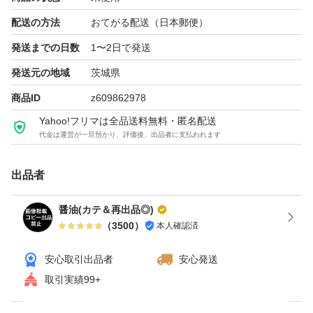
ブランド：ー
配送の方法
おてがる配送（日本郵便）
発送までの日数
1〜2日で発送
発送元の地域
茨城県
商品ID
z609862978
Yahoo!フリマは全品送料無料・匿名配送
代金は運営が一旦預かり、評価後、出品者に支払われます
出品者
醤油(カテ＆再出品◎)
（
3500
）
本人確認済
安心取引出品者
安心発送
取引実績99+