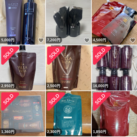
いいね！
いいね！
5,000
円
7,200
円
4,500
円
2,950
円
2,500
円
16,000
円
1,360
円
2,300
円
1,850
円