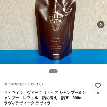
1
/
2
この商品は
1日
で売れました
い
ラ・ヴィラ・ヴィータ リ・ヘア シャンプーS シ
0
ャンプー レフィル 詰め替え 詰替 300mL
ラヴィラヴィータ ラヴィラ