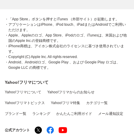
・「App Store」ボタンを押すとiTunes （外部サイト）が起動します。
・アプリケーションはiPhone、iPod touch、iPadまたはAndroidでご利用い
ただけます。
・Apple、Appleのロゴ、App Store、iPodのロゴ、iTunesは、米国および他
国のApple Inc.の登録商標です。
・iPhone商標は、アイホン株式会社のライセンスに基づき使用されていま
す。
・Copyright (C) Apple Inc. All rights reserved.
・Android、Androidロゴ、Google Play 、および Google Play ロゴは、
Google LLC の商標です。
Yahoo!フリマについて
Yahoo!フリマについて
Yahoo!フリマからのお知らせ
Yahoo!フリマトピックス
Yahoo!フリマ特集
カテゴリ一覧
ブランド一覧
ランキング
かんたんご利用ガイド
メール通知設定
公式アカウント