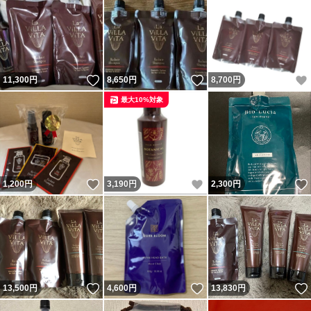
いいね！
いいね！
11,300
円
8,650
円
8,700
円
最大10%対象
いいね！
いいね！
1,200
円
3,190
円
2,300
円
いいね！
いいね！
13,500
円
4,600
円
13,830
円