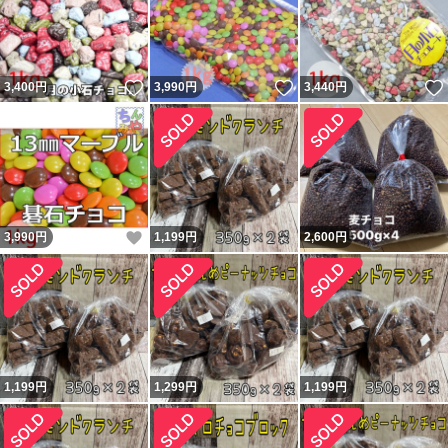
いいね！
いいね！
3,400
円
3,990
円
3,440
円
いいね！
3,990
円
1,199
円
2,600
円
1,199
円
1,299
円
1,199
円