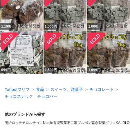
1,199
円
1,000
円
1,000
円
699
円
1,699
円
1,699
円
Yahoo!フリマ
食品
スイーツ、洋菓子
チョコレート
チョコスナック、チョコバー
他のブランドから探す
明治
ロッテ
チロルチョコ
Nestle
有楽製菓
不二家
ブルボン
森永製菓
グリコ
KALDI 