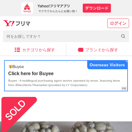
ログイン
カテゴリから探す
ブランドから探す
Overseas Visitors
Click here for Buyee
Buyee - A multilingual purchasing agent service operated by tenso, featuring items
from JDirectItems Fleamarket (provided by LY Corporation)