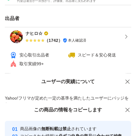
代金は運営が一旦預かり、評価後、出品者に支払われます
アウトレット
出品者
チョコレート
ヨーグルト
ナヒロ☆
（
1742
）
本人確認済
レーズン
安心取引出品者
スピード＆安心発送
取引実績99+
ユーザーの実績について
価格の相談
商品への質問
商品への質問からの値下げ交渉、不適切なカテゴリ変更依頼は禁止です
Yahoo!フリマが定めた一定の基準を満たしたユーザーにバッジを
付与しています
この商品をみている人にオススメ
この商品の情報をコピーします
安心取引出品者
最大10%対象
最大10%対象
最大10%対象
Yahoo!フリマの基準をクリアした安
安心取引出品者
商品画像の
無断転載は禁止
されています
心・安全なユーザーです