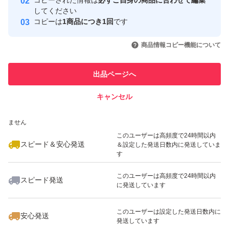
コピーされた情報は
必ずご自身の商品に合わせて編集
取引実績
してください
コピーは
1商品につき1回
です
このユーザーはYahoo!フリマの取
取引実績◯+
いいね！
いいね！
1,100
円
1,299
円
1,199
円
引を完了させた実績があります
商品情報コピー機能について
最大10%対象
最大10%対象
最大10%対象
このユーザーは他フリマサービス
他フリマ実績◯+
出品ページへ
での取引実績があります
キャンセル
スピード&安心発送
いいね！
いいね！
1,150
※このバッジは実績に基づく表示であり、発送を保証しているものではあり
円
1,199
円
1,699
円
ません
最大10%対象
最大10%対象
最大10%対象
このユーザーは高頻度で24時間以内
スピード＆安心発送
＆設定した発送日数内に発送していま
す
このユーザーは高頻度で24時間以内
スピード発送
に発送しています
いいね！
いいね！
1,100
円
1,990
円
1,250
円
最大10%対象
このユーザーは設定した発送日数内に
安心発送
発送しています