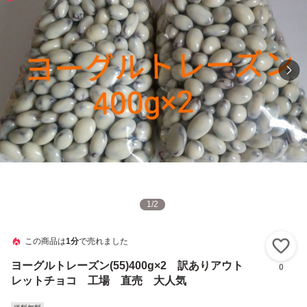
1
/
2
この商品は
1分
で売れました
い
ヨーグルトレーズン(55)400g×2 訳ありアウト
0
レットチョコ 工場 直売 大人気