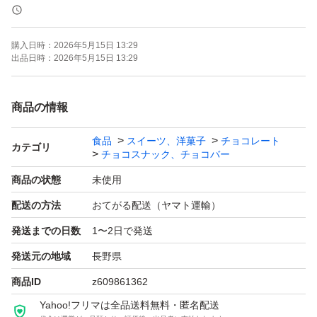
お値下げ不可です。
購入日時：
2026年5月15日 13:29
出品日時：
2026年5月15日 13:29
【♪商品内容】
商品の情報
①ヨーグルトレーズン(55)400g×2
食品
スイーツ、洋菓子
チョコレート
2026.10.23
カテゴリ
チョコスナック、チョコバー
商品の状態
未使用
レーズンをヨーグルトでコーティングしてあります。大人
配送の方法
おてがる配送（ヤマト運輸）
気商品です！
発送までの日数
1〜2日で発送
平らに調整して常温発送(ネコポス)になりますので、配送
発送元の地域
長野県
中の溶けなどあるかもしれませんがご了承ください(ゝ
商品ID
z609861362
ω・)
Yahoo!フリマは全品送料無料・匿名配送