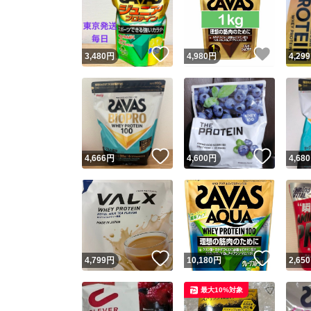
いいね！
いいね
3,480
円
4,980
円
4,299
いいね！
いいね
4,666
円
4,600
円
4,680
Yaho
安心取引
安心
いいね！
いいね
4,799
円
10,180
円
2,650
取引実績
最大10%対象
取引