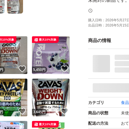
未開封の新品です
【ブランド】明治 (S
購入日時：
2026年5月27日 
出品日時：
2026年5月15日 
【商品名】ザバス 
ル ブルーベリーヨ
大10%対象
最大10%対象
商品の情報
【内容量】450g
【風味】ブルーベ
【商品の状態】未
！
いいね！
いいね！
円
5,450
円
【その他】たんぱく
★安心の匿名配送
カテゴリ
食品
★発送について★
！
いいね！
いいね！
円
3,645
円
商品の状態
未使
防水対策のためビ
配送の方法
おて
最大10%対象