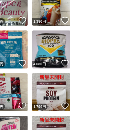
商品情報コピー機
リマ実績◯+
このユーザーは他フリマサービスでの取引実績があります
！
いいね！
いいね！
円
1,380
円
出品ページへ
&安心発送
キャンセル
ジは実績に基づく表示であり、発送を保証しているものではありません
このユーザーは高頻度で24時間以内＆設定した発送日数内に
ード＆安心発送
ます
！
いいね！
いいね！
円
4,680
円
ード発送
このユーザーは高頻度で24時間以内に発送しています
発送
このユーザーは設定した発送日数内に発送しています
！
いいね！
いいね！
円
1,799
円