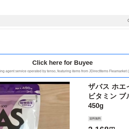
Click here for Buyee
ing agent service operated by tenso, featuring items from JDirectItems Fleamarket 
ザバス ホエ
ビタミン 
450g
送料無料