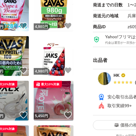
す。
発送までの日数
1〜
ゆうパケットポス
発送元の地域
兵庫
！
いいね！
いいね！
商品ID
z60
円
4,980
円
HK260314-003
Yahoo!フリ
代金は運営が一旦預か
出品者
！
いいね！
いいね！
円
4,980
円
HK
大10%対象
最大10%対象
安心取引出品
取引実績99+
！
いいね！
いいね！
円
5,450
円
価格の
大10%対象
商品への質問