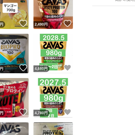
！
いいね！
いいね！
円
2,490
円
ユーザーの実績について
！
いいね！
いいね！
円
4,680
円
o!フリマが定めた一定の基準を満たしたユーザーにバッジを付与しています
出品者
この商品の情報をコピーします
取引出品者
Yahoo!フリマの基準をクリアした安心・安全なユーザーです
！
いいね！
いいね！
商品画像の
無断転載は禁止
されています
円
4,780
円
コピーされた情報は
必ずご自身の商品に合わせて編集
してください
コピーは
1商品につき1回
です
実績◯+
このユーザーはYahoo!フリマの取引を完了させた実績があり