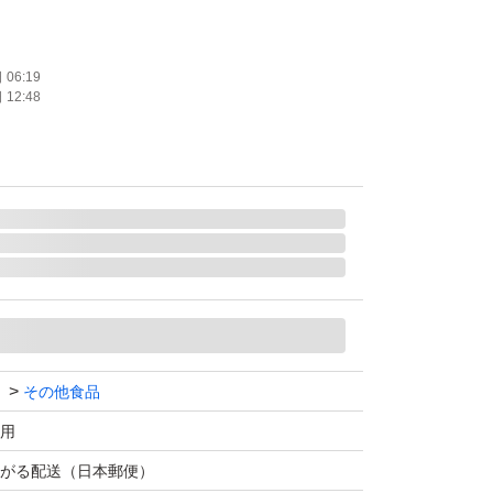
。
AVAS)
06:19
12:48
ホエイプロテイン100 マルチビタミン＆ミネラ
ーグルト味
リーヨーグルト味
使用
原料としてホエイプロテイン100%使用
★
その他食品
用
ニール袋で包み、簡易包装にてお届けいたしま
がる配送（日本郵便）