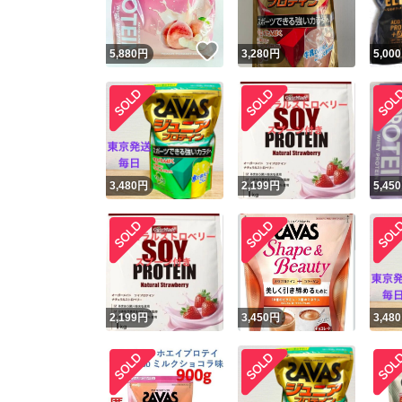
いいね！
5,880
円
3,280
円
5,000
3,480
円
2,199
円
5,450
2,199
円
3,450
円
3,480