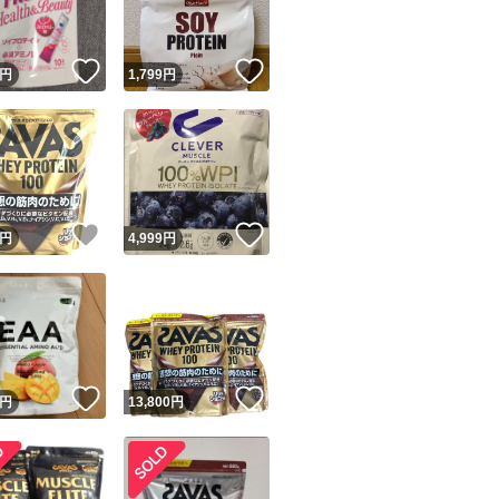
！
いいね！
いいね！
円
1,799
円
！
いいね！
いいね！
円
4,999
円
！
いいね！
いいね！
円
13,800
円