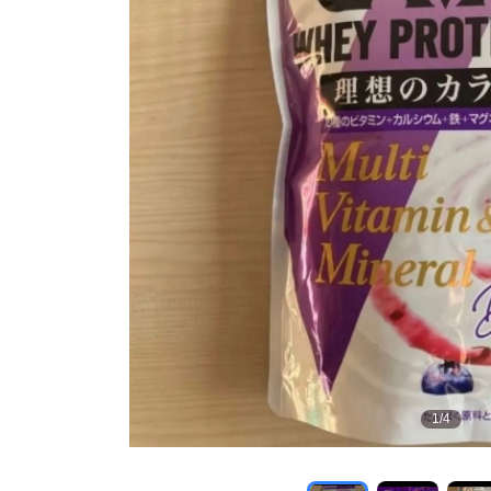
1
/
4