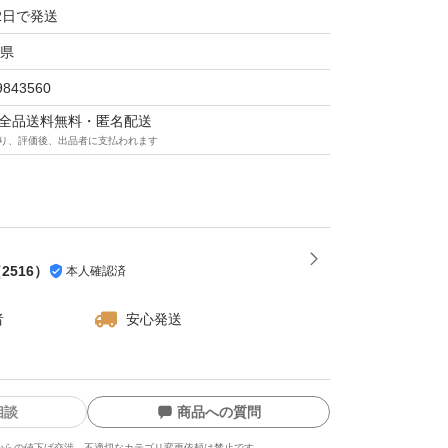
2日で発送
トでの発送を予定しております。
県
9843560
マは全品送料無料・匿名配送
り、評価後、出品者に支払われます
（
2516
）
本人確認済
者
安心発送
相談
商品への質問
からの値下げ交渉、不適切なカテゴリ変更依頼は禁止です