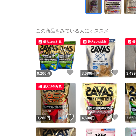
この商品をみている人にオススメ
最大10%対象
最大10%対象
最
いいね！
いいね
9,200
円
3,680
円
3,499
最大10%対象
いいね！
いいね
3,280
円
4,600
円
3,650