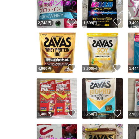
他フ
いいね！
いいね
2,748
円
1,699
円
3,499
スピード
※このバッ
スピ
いいね！
いいね
4,960
円
3,900
円
1,444
スピ
安心
いいね！
いいね
1,480
円
3,250
円
2,900