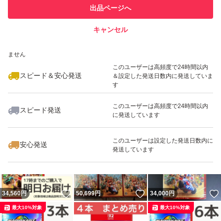
このユーザーは他フリマサービス
他フリマ実績◯+
出品ページへ
での取引実績があります
キャンセル
スピード&安心発送
いいね！
いいね！
33,200
※このバッジは実績に基づく表示であり、発送を保証しているものではあり
円
33,799
円
33,298
円
ません
最大10%対象
最大10%対象
最大10%対象
このユーザーは高頻度で24時間以内
スピード＆安心発送
＆設定した発送日数内に発送していま
す
このユーザーは高頻度で24時間以内
スピード発送
に発送しています
いいね！
いいね！
16,400
円
17,100
円
50,680
円
最大10%対象
最大10%対象
このユーザーは設定した発送日数内に
安心発送
発送しています
いいね！
いいね！
34,560
円
50,699
円
34,000
円
最大10%対象
最大10%対象