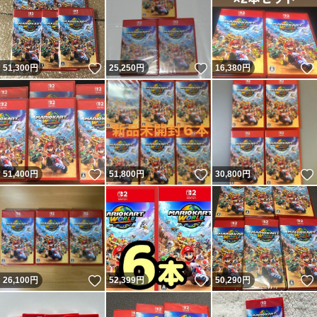
いいね！
いいね！
51,300
円
25,250
円
16,380
円
いいね！
いいね！
51,400
円
51,800
円
30,800
円
いいね！
いいね！
26,100
円
52,399
円
50,290
円