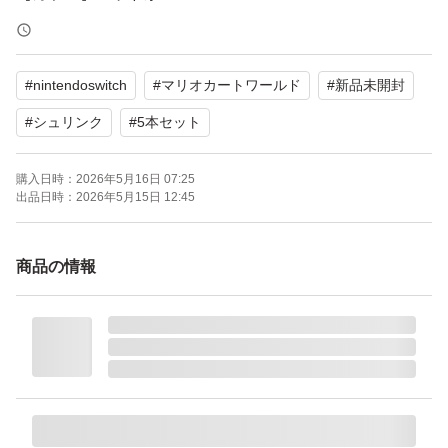
【セット内容】マリオカートワールド 4本
#
nintendoswitch
#
マリオカートワールド
#
新品未開封
よろしくお願いいたします。
#
シュリンク
#
5本セット
購入日時：
2026年5月16日 07:25
出品日時：
2026年5月15日 12:45
商品の情報