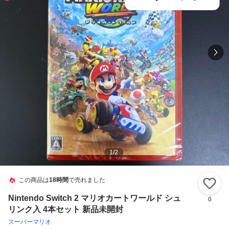
1
/
2
この商品は
18時間
で売れました
い
Nintendo Switch 2 マリオカートワールド シュ
0
リンク入 4本セット 新品未開封
スーパーマリオ