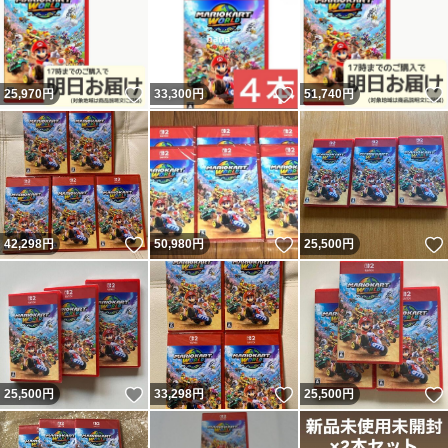
いいね！
いいね！
25,970
円
33,300
円
51,740
円
いいね！
いいね！
42,298
円
50,980
円
25,500
円
いいね！
いいね！
25,500
円
33,298
円
25,500
円