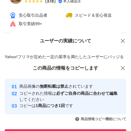
（
378
）
本人確認済
安心取引出品者
スピード＆安心発送
取引実績99+
ユーザーの実績について
価格の相談
商品への質問
商品への質問からの値下げ交渉、不適切なカテゴリ変更依頼は禁止です
Yahoo!フリマが定めた一定の基準を満たしたユーザーにバッジを
付与しています
この商品をみている人にオススメ
この商品の情報をコピーします
安心取引出品者
最大10%対象
最大10%対象
最大10%対象
Yahoo!フリマの基準をクリアした安
安心取引出品者
商品画像の
無断転載は禁止
されています
心・安全なユーザーです
コピーされた情報は
必ずご自身の商品に合わせて編集
取引実績
してください
コピーは
1商品につき1回
です
このユーザーはYahoo!フリマの取
取引実績◯+
いいね！
いいね！
32,980
円
25,800
円
33,300
円
引を完了させた実績があります
商品情報コピー機能について
最大10%対象
最大10%対象