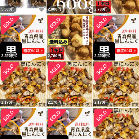
いいね！
5,580
円
2,800
円
2,780
円
2,290
円
2,780
円
2,200
円
2,170
円
2,170
円
2,170
円