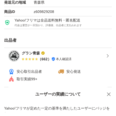
発送元の地域
青森県
【内量量】 500g
商品ID
z609829208
【賞味期限】 常温3ヶ月間
Yahoo!フリマは全品送料無料・匿名配送
冷蔵6ヶ月間
代金は運営が一旦預かり、評価後、出品者に支払われます
【保存方法】 直射日光を避け温度の低い所で
保管お願い致します。
出品者
グラン青森
本商品はネコポス発送ポスト投函となります。
（
662
）
本人確認済
宜しくお願い致します。(^^)
安心取引出品者
安心発送
取引実績99+
ユーザーの実績について
価格の相談
商品への質問
商品への質問からの値下げ交渉、不適切なカテゴリ変更依頼は禁止です
Yahoo!フリマが定めた一定の基準を満たしたユーザーにバッジを
付与しています