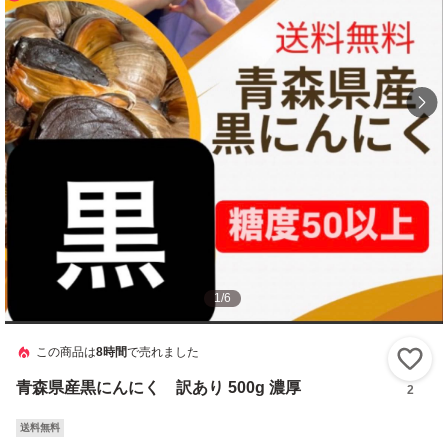
1
/
6
この商品は
8時間
で売れました
い
青森県産黒にんにく 訳あり 500g 濃厚
2
送料無料