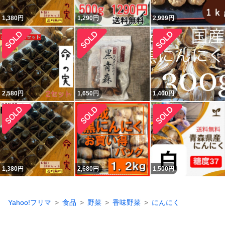
1,380
円
1,290
円
2,999
円
2,580
円
1,650
円
1,400
円
1,380
円
2,680
円
1,500
円
Yahoo!フリマ
食品
野菜
香味野菜
にんにく