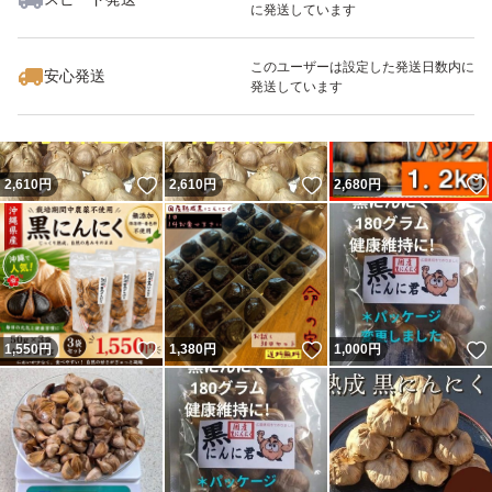
に発送しています
いいね！
いいね！
1,290
円
2,580
円
2,999
円
このユーザーは設定した発送日数内に
安心発送
発送しています
いいね！
いいね！
2,610
円
2,610
円
2,680
円
いいね！
いいね！
1,550
円
1,380
円
1,000
円