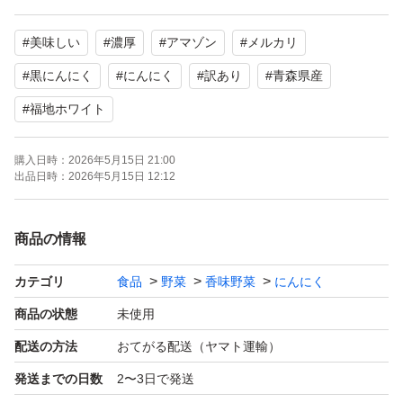
密閉熟成発酵し完成しました。少し硬めで激甘に仕上がっ
#
美味しい
#
濃厚
#
アマゾン
#
メルカリ
ております。【糖度50以上】
#
黒にんにく
#
にんにく
#
訳あり
#
青森県産
水分無調整、無着色、無香料で、皮がめくれた、
#
福地ホワイト
小さい、双子等が混じった訳あり品です。
購入日時：
2026年5月15日 21:00
出品日時：
2026年5月15日 12:12
3月25日完成した黒ニンニクで冷所等に保管して頂ければ
更に熟成が増して甘くなります。
商品の情報
梱包はジップ付袋で脱酸素剤入りで梱包します。
カテゴリ
食品
野菜
香味野菜
にんにく
商品の状態
未使用
【名称】 青森県産 黒ニンニク
配送の方法
おてがる配送（ヤマト運輸）
【原料原産地名】青森県産 福地ホワイト
発送までの日数
2〜3日で発送
【加工場所】 青森県 五戸町