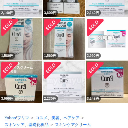
2,140
円
3,600
円
2,140
円
1,580
円
1,560
円
2,990
円
3,099
円
2,230
円
3,248
円
Yahoo!フリマ
コスメ、美容、ヘアケア
スキンケア、基礎化粧品
スキンケアクリーム