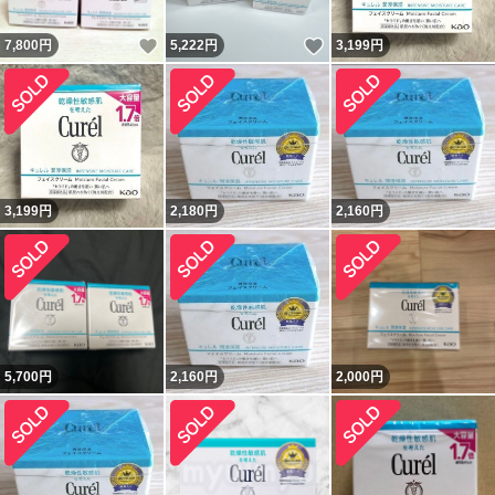
いいね！
いいね！
7,800
円
5,222
円
3,199
円
3,199
円
2,180
円
2,160
円
5,700
円
2,160
円
2,000
円