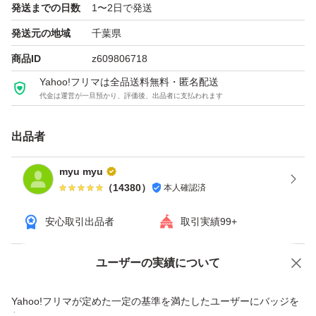
発送までの日数
1〜2日で発送
す）。
発送元の地域
千葉県
商品ID
z609806718
・正規品に関する質問について
Yahoo!フリマは全品送料無料・匿名配送
出品商品は全て正規品になります。少しでも気にされる方
代金は運営が一旦預かり、評価後、出品者に支払われます
はご購入をお控えください。
出品者
以上、よろしくお願い申し上げます。
myu myu
（
14380
）
本人確認済
安心取引出品者
取引実績99+
ユーザーの実績について
価格の相談
商品への質問
商品への質問からの値下げ交渉、不適切なカテゴリ変更依頼は禁止です
Yahoo!フリマが定めた一定の基準を満たしたユーザーにバッジを