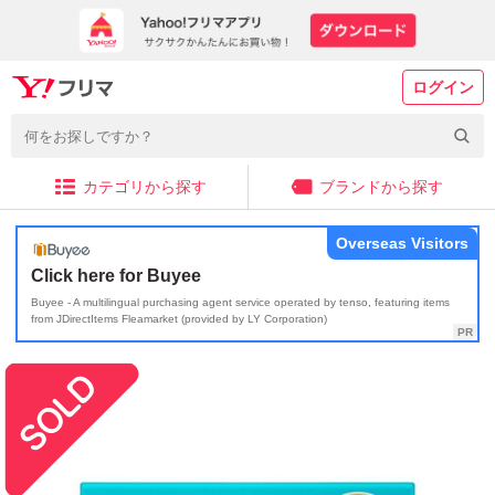
ログイン
カテゴリから探す
ブランドから探す
Overseas Visitors
Click here for Buyee
Buyee - A multilingual purchasing agent service operated by tenso, featuring items
from JDirectItems Fleamarket (provided by LY Corporation)