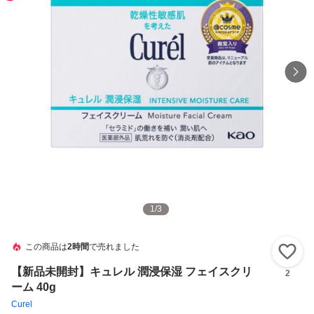
1
/
3
この商品は
2時間
で売れました
い
【新品未開封】キュレル 潤浸保湿 フェイスクリ
2
ーム 40g
Curel