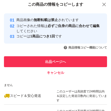
付与しています
この商品をみている人にオススメ
この商品の情報をコピーします
安心取引出品者
最大10%対象
最大10%対象
Yahoo!フリマの基準をクリアした安
安心取引出品者
商品画像の
無断転載は禁止
されています
心・安全なユーザーです
コピーされた情報は
必ずご自身の商品に合わせて編集
取引実績
してください
コピーは
1商品につき1回
です
このユーザーはYahoo!フリマの取
取引実績◯+
いいね！
いいね！
2,180
円
3,248
円
3,199
円
引を完了させた実績があります
商品情報コピー機能について
最大10%対象
このユーザーは他フリマサービス
他フリマ実績◯+
出品ページへ
での取引実績があります
キャンセル
スピード&安心発送
いいね！
いいね！
2,170
※このバッジは実績に基づく表示であり、発送を保証しているものではあり
円
1,880
円
2,500
円
ません
最大10%対象
このユーザーは高頻度で24時間以内
スピード＆安心発送
＆設定した発送日数内に発送していま
す
このユーザーは高頻度で24時間以内