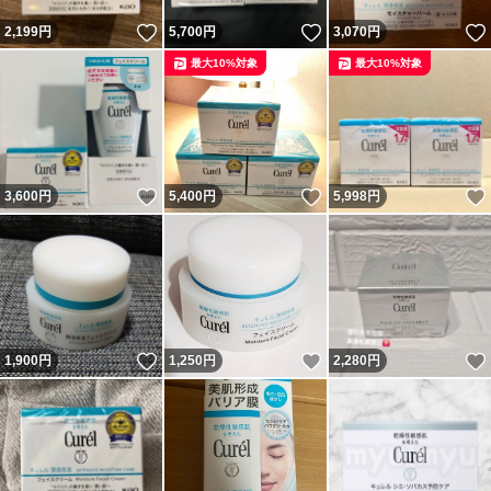
いいね！
いいね！
2,199
円
5,700
円
3,070
円
最大10%対象
最大10%対象
いいね！
いいね！
3,600
円
5,400
円
5,998
円
いいね！
いいね！
1,900
円
1,250
円
2,280
円