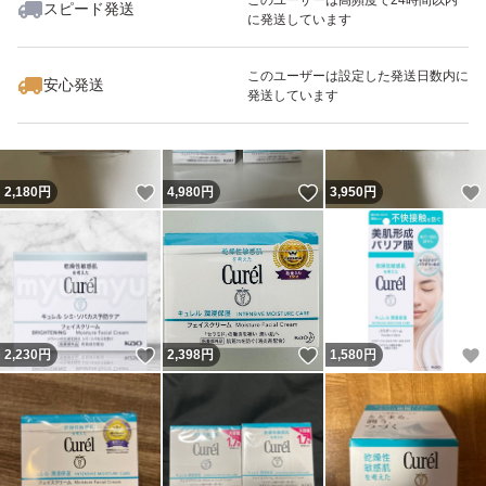
スピード発送
に発送しています
いいね！
いいね！
2,199
円
1,580
円
3,200
円
このユーザーは設定した発送日数内に
安心発送
発送しています
いいね！
いいね！
2,180
円
4,980
円
3,950
円
いいね！
いいね！
2,230
円
2,398
円
1,580
円