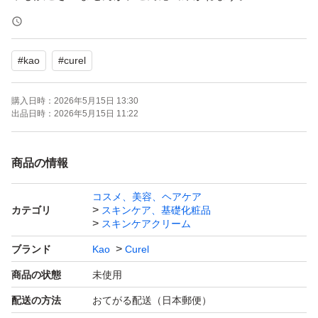
・発送について
#
kao
#
curel
お支払いが完了された時点から2日以内に発送いたしま
す。
購入日時：
2026年5月15日 13:30
急ぎ、発送の催促はご遠慮ください。
出品日時：
2026年5月15日 11:22
・梱包について
商品の情報
箱のままプチプチで梱包し、発送いたします。
コスメ、美容、ヘアケア
紙製の外袋（ゆうパケットポストmini封筒等）を使用する
カテゴリ
スキンケア、基礎化粧品
場合がございます。
スキンケアクリーム
ブランド
Kao
Curel
・商品の状態について
商品の状態
未使用
新品未使用ですが、自宅保管のため完璧を求める方はご購
配送の方法
おてがる配送（日本郵便）
入をお控えください（箱にへこみ等がある場合がございま