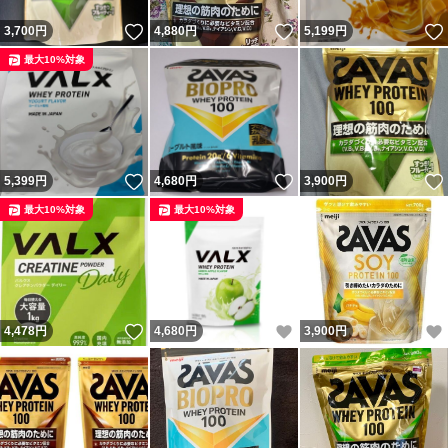
いいね！
いいね！
3,700
円
4,880
円
5,199
円
最大10%対象
いいね！
いいね！
5,399
円
4,680
円
3,900
円
最大10%対象
最大10%対象
いいね！
いいね！
4,478
円
4,680
円
3,900
円