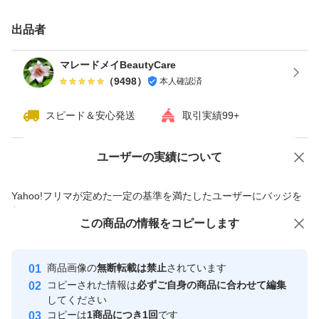
出品者
マレードメイBeautyCare
（
9498
）
本人確認済
スピード＆安心発送
取引実績99+
ユーザーの実績について
価格の相談
商品への質問
商品への質問からの値下げ交渉、不適切なカテゴリ変更依頼は禁止です
Yahoo!フリマが定めた一定の基準を満たしたユーザーにバッジを
付与しています
この商品をみている人にオススメ
この商品の情報をコピーします
安心取引出品者
最大10%対象
Yahoo!フリマの基準をクリアした安
安心取引出品者
商品画像の
無断転載は禁止
されています
心・安全なユーザーです
コピーされた情報は
必ずご自身の商品に合わせて編集
取引実績
してください
コピーは
1商品につき1回
です