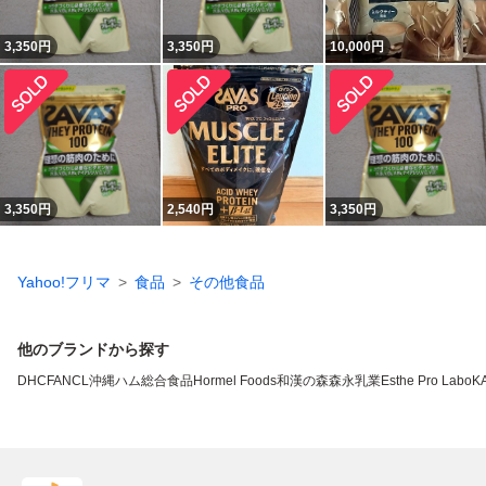
3,350
円
3,350
円
10,000
円
3,350
円
2,540
円
3,350
円
Yahoo!フリマ
食品
その他食品
他のブランドから探す
DHC
FANCL
沖縄ハム総合食品
Hormel Foods
和漢の森
森永乳業
Esthe Pro Labo
K