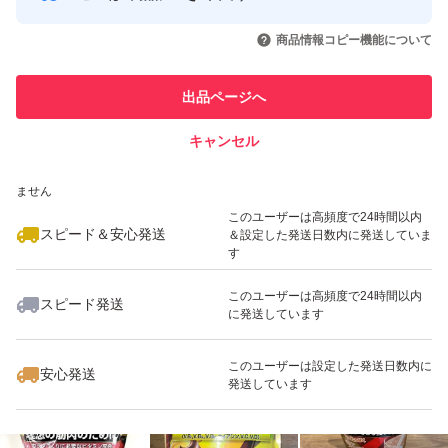
このユーザーはYahoo!フリマの取
取引実績◯+
いいね！
いいね！
4,680
円
3,650
円
3,650
円
引を完了させた実績があります
商品情報コピー機能について
このユーザーは他フリマサービス
他フリマ実績◯+
出品ページへ
での取引実績があります
キャンセル
スピード&安心発送
いいね！
いいね！
4,680
※このバッジは実績に基づく表示であり、発送を保証しているものではあり
円
4,980
円
4,800
円
ません
最大10%対象
最大10%対象
このユーザーは高頻度で24時間以内
スピード＆安心発送
＆設定した発送日数内に発送していま
す
このユーザーは高頻度で24時間以内
スピード発送
に発送しています
いいね！
いいね！
4,980
円
3,650
円
3,480
円
最大10%対象
このユーザーは設定した発送日数内に
安心発送
発送しています