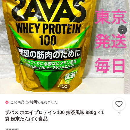
1
/
2
この商品は
7時間
で売れました
い
ザバス ホエイプロテイン100 抹茶風味 980g × 1
1
袋 粉末たんぱく食品