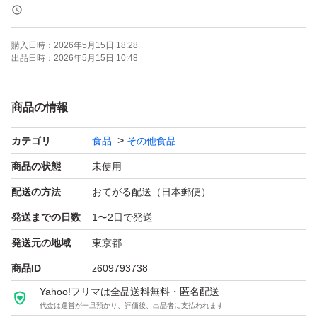
賞味期限2028.3
購入日時：
2026年5月15日 18:28
使用期限は最新です。
出品日時：
2026年5月15日 10:48
お値下げの依頼をいただきますが、お受けできません。ベ
ストプライスで提供しております。
商品の情報
カテゴリ
食品
その他食品
商品の状態
未使用
配送の方法
おてがる配送（日本郵便）
発送までの日数
1〜2日で発送
発送元の地域
東京都
商品ID
z609793738
Yahoo!フリマは全品送料無料・匿名配送
代金は運営が一旦預かり、評価後、出品者に支払われます