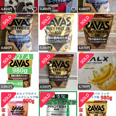
いいね！
いいね！
4,880
円
3,450
円
4,680
円
4,680
円
5,000
円
4,670
円
4,980
円
4,500
円
4,799
円