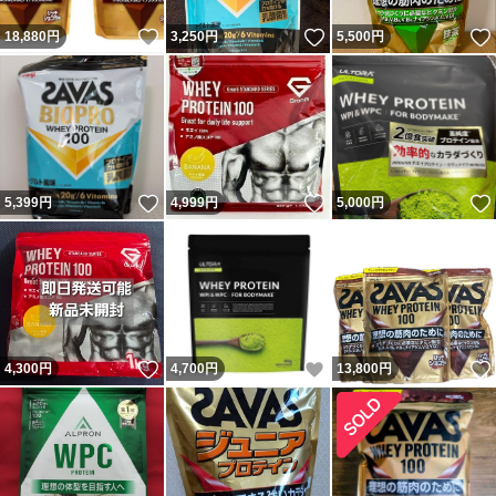
いいね！
いいね！
18,880
円
3,250
円
5,500
円
いいね！
いいね！
5,399
円
4,999
円
5,000
円
いいね！
いいね！
4,300
円
4,700
円
13,800
円