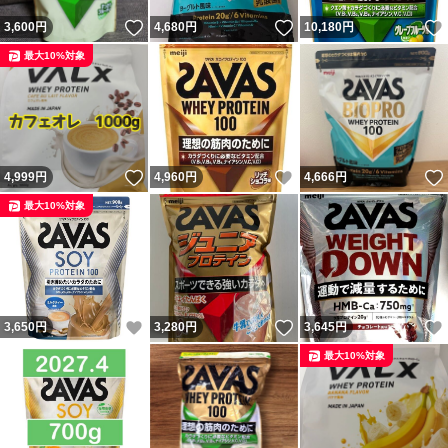
いいね！
いいね！
3,600
円
4,680
円
10,180
円
最大10%対象
いいね！
いいね！
4,999
円
4,960
円
4,666
円
最大10%対象
いいね！
いいね！
3,650
円
3,280
円
3,645
円
最大10%対象