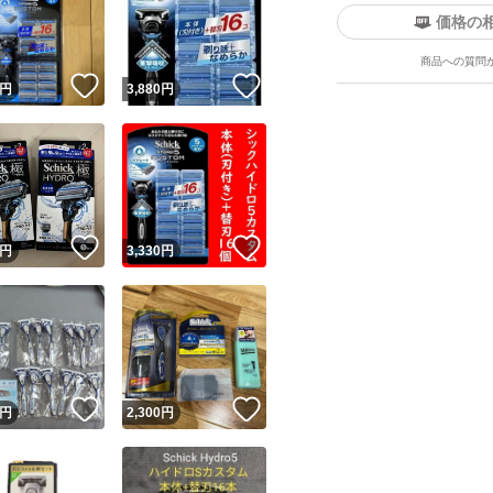
価格の
商品への質問
！
いいね！
いいね！
円
3,880
円
ユーザーの実績について
！
いいね！
いいね！
円
3,330
円
o!フリマが定めた一定の基準を満たしたユーザーにバッジを付与しています
出品者
この商品の情報をコピーします
取引出品者
Yahoo!フリマの基準をクリアした安心・安全なユーザーです
！
いいね！
いいね！
商品画像の
無断転載は禁止
されています
円
2,300
円
コピーされた情報は
必ずご自身の商品に合わせて編集
してください
コピーは
1商品につき1回
です
実績◯+
このユーザーはYahoo!フリマの取引を完了させた実績があり