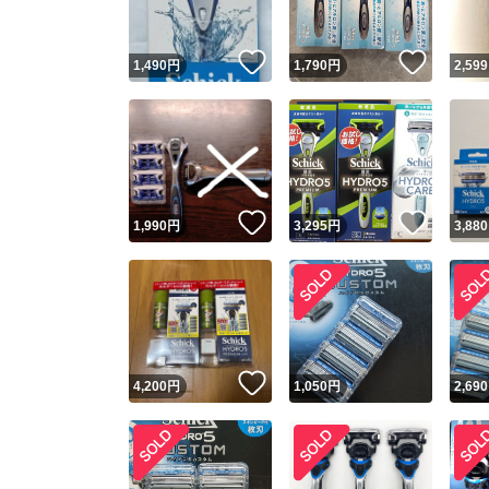
いいね！
いいね
1,490
円
1,790
円
2,599
いいね！
いいね
1,990
円
3,295
円
3,880
いいね！
4,200
円
1,050
円
2,690