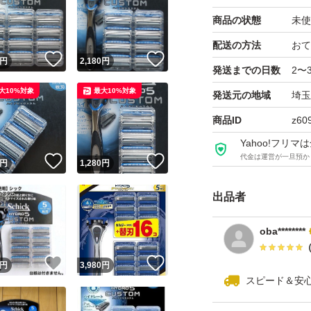
商品の状態
未使
配送の方法
おて
！
いいね！
いいね！
円
2,180
円
発送までの日数
2〜
大10%対象
最大10%対象
発送元の地域
埼玉
商品ID
z60
Yahoo!フリ
代金は運営が一旦預か
！
いいね！
いいね！
円
1,280
円
出品者
oba********
！
いいね！
いいね！
円
3,980
円
スピード＆安