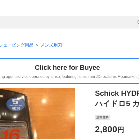
シェービング用品
メンズ剃刀
Click here for Buyee
ing agent service operated by tenso, featuring items from JDirectItems Fleamarket 
Schick HY
ハイドロ5 
送料無料
2,800
円