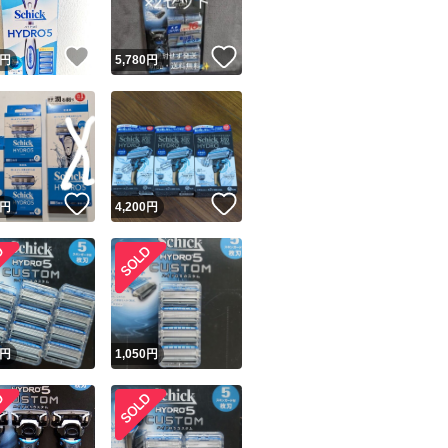
！
いいね！
いいね！
円
5,780
円
！
いいね！
いいね！
円
4,200
円
円
1,050
円