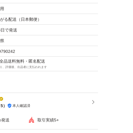
用
がる配送（日本郵便）
3日で発送
県
9790242
マは全品送料無料・匿名配送
り、評価後、出品者に支払われます
（
5
）
本人確認済
心発送
取引実績5+