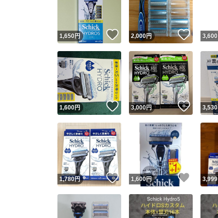
他フ
いいね！
いいね
1,650
円
2,000
円
3,600
スピード
※このバッ
スピ
いいね！
いいね
1,600
円
3,000
円
3,530
スピ
安心
いいね！
いいね
1,780
円
1,600
円
3,999