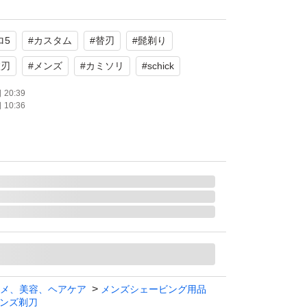
ロ5
#
カスタム
#
替刃
#
髭剃り
。自宅保管品のため、パッケージに多少の擦れ
ざいますが、中身には問題ございません。
枚刃
#
メンズ
#
カミソリ
#
schick
20:39
10:36
たします。
替刃16個入 5枚刃 スキンガード付） ホルダー
剃刀 ヒゲソリ
メ、美容、ヘアケア
メンズシェービング用品
ンズ剃刀