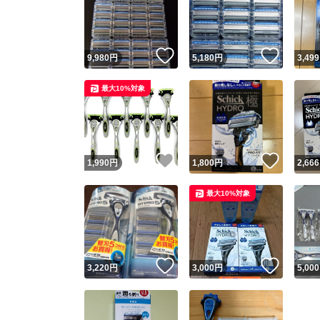
いいね！
いいね
9,980
円
5,180
円
3,499
最大10%対象
いいね！
いいね
1,990
円
1,800
円
2,666
Yaho
最大10%対象
安心取引
安心
いいね！
いいね
3,220
円
3,000
円
5,000
取引実績
取引