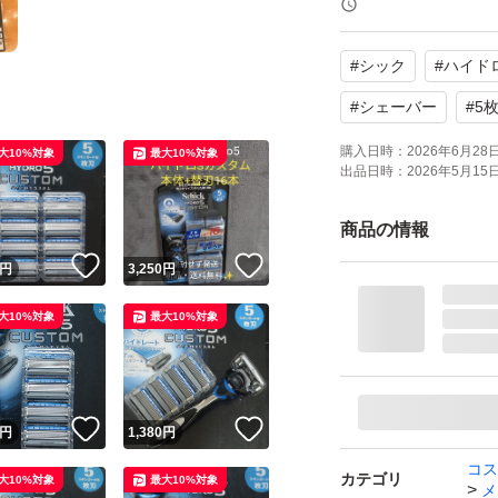
#
シック
#
ハイド
新品未開封品です
等がある場合がご
#
シェーバー
#
5
購入日時：
2026年6月28日 
大10%対象
最大10%対象
出品日時：
2026年5月15日 
よろしくお願いい
（替刃のみ シック 
商品の情報
別売り 刃 髭剃り 
！
いいね！
いいね！
円
3,250
円
ブランド：ー
大10%対象
最大10%対象
！
いいね！
いいね！
円
1,380
円
コス
カテゴリ
大10%対象
最大10%対象
メ