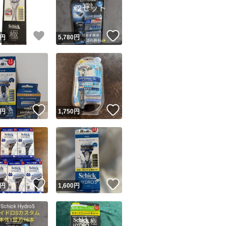
商品情報コピー機
リマ実績◯+
このユーザーは他フリマサービスでの取引実績があります
！
いいね！
いいね！
円
5,780
円
出品ページへ
&安心発送
キャンセル
ジは実績に基づく表示であり、発送を保証しているものではありません
このユーザーは高頻度で24時間以内＆設定した発送日数内に
ード＆安心発送
ます
！
いいね！
いいね！
円
1,750
円
ード発送
このユーザーは高頻度で24時間以内に発送しています
発送
このユーザーは設定した発送日数内に発送しています
！
いいね！
いいね！
円
1,600
円