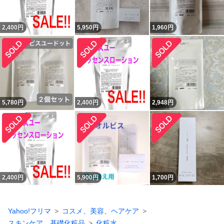
2,400
円
5,950
円
1,960
円
5,780
円
2,400
円
2,948
円
2,400
円
5,900
円
1,700
円
Yahoo!フリマ
コスメ、美容、ヘアケア
スキンケア、基礎化粧品
化粧水