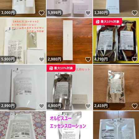
いいね！
いいね！
3,000
円
5,999
円
1,380
円
最大10%対象
いいね！
いいね！
5,900
円
2,980
円
4,799
円
最大10%対象
いいね！
いいね！
2,990
円
4,900
円
2,419
円