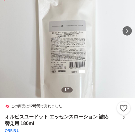
1
/
2
この商品は
12時間
で売れました
い
オルビスユードット エッセンスローション 詰め
0
替え用 180ml
ORBIS U