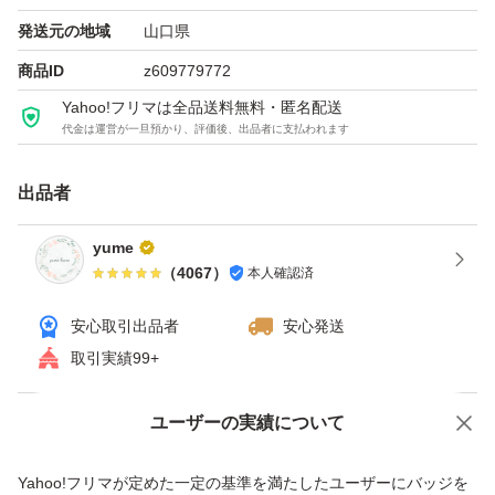
発送元の地域
山口県
商品ID
z609779772
Yahoo!フリマは全品送料無料・匿名配送
代金は運営が一旦預かり、評価後、出品者に支払われます
出品者
yume
（
4067
）
本人確認済
安心取引出品者
安心発送
取引実績99+
ユーザーの実績について
価格の相談
商品への質問
商品への質問からの値下げ交渉、不適切なカテゴリ変更依頼は禁止です
Yahoo!フリマが定めた一定の基準を満たしたユーザーにバッジを