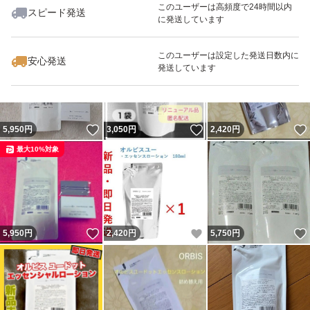
このユーザーは高頻度で24時間以内
スピード発送
に発送しています
いいね！
いいね！
2,950
円
2,950
円
3,040
円
最大10%対象
このユーザーは設定した発送日数内に
安心発送
発送しています
いいね！
いいね！
5,950
円
3,050
円
2,420
円
最大10%対象
いいね！
いいね！
5,950
円
2,420
円
5,750
円