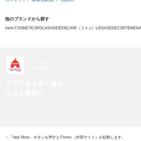
他のブランドから探す
naris COSMETICS
POLA
SHISEIDO
ELIXIR（コスメ）
LISSAGE
DECORTE
MEN
・「App Store」ボタンを押すとiTunes （外部サイト）が起動します。