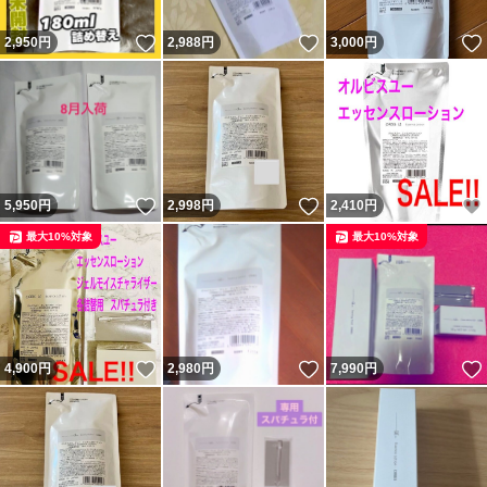
いいね！
いいね！
2,950
円
2,988
円
3,000
円
いいね！
いいね！
5,950
円
2,998
円
2,410
円
最大10%対象
最大10%対象
いいね！
いいね！
4,900
円
2,980
円
7,990
円