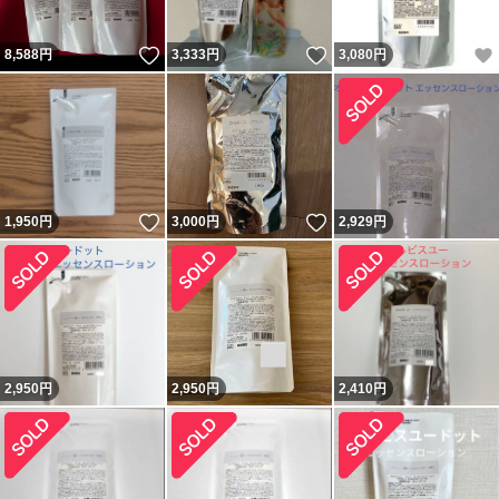
いいね！
いいね！
8,588
円
3,333
円
3,080
円
いいね！
いいね！
1,950
円
3,000
円
2,929
円
2,950
円
2,950
円
2,410
円