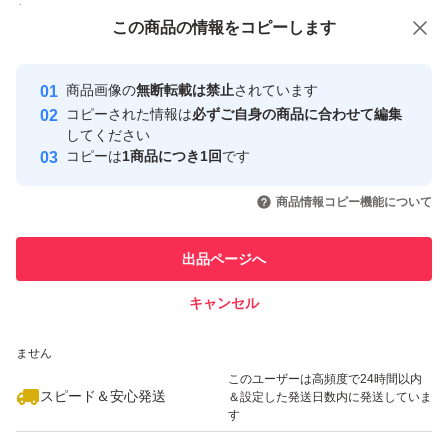
付与しています
この商品をみている人にオススメ
この商品の情報をコピーします
安心取引出品者
最大10%対象
最大10%対象
最大10%対象
Yahoo!フリマの基準をクリアした安
安心取引出品者
商品画像の
無断転載は禁止
されています
心・安全なユーザーです
コピーされた情報は
必ずご自身の商品に合わせて編集
取引実績
してください
コピーは
1商品につき1回
です
このユーザーはYahoo!フリマの取
取引実績◯+
いいね！
いいね！
2,980
円
2,970
円
3,050
円
引を完了させた実績があります
商品情報コピー機能について
このユーザーは他フリマサービス
他フリマ実績◯+
出品ページへ
での取引実績があります
キャンセル
スピード&安心発送
いいね！
いいね！
2,950
※このバッジは実績に基づく表示であり、発送を保証しているものではあり
円
2,950
円
2,950
円
ません
最大10%対象
このユーザーは高頻度で24時間以内
スピード＆安心発送
＆設定した発送日数内に発送していま
す