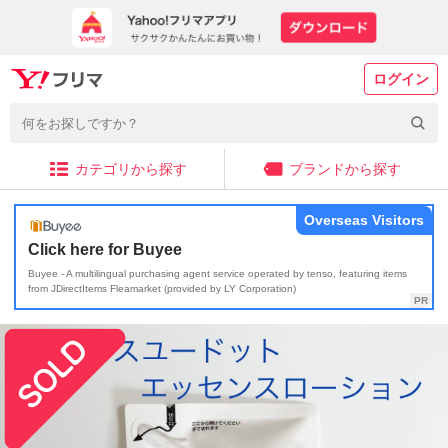
ログイン
カテゴリから探す
ブランドから探す
Overseas Visitors
Click here for Buyee
Buyee - A multilingual purchasing agent service operated by tenso, featuring items
from JDirectItems Fleamarket (provided by LY Corporation)