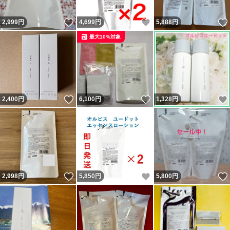
いいね！
いいね！
2,999
円
4,699
円
5,888
円
最大10%対象
いいね！
いいね！
2,400
円
6,100
円
1,328
円
いいね！
いいね！
2,998
円
5,850
円
5,800
円