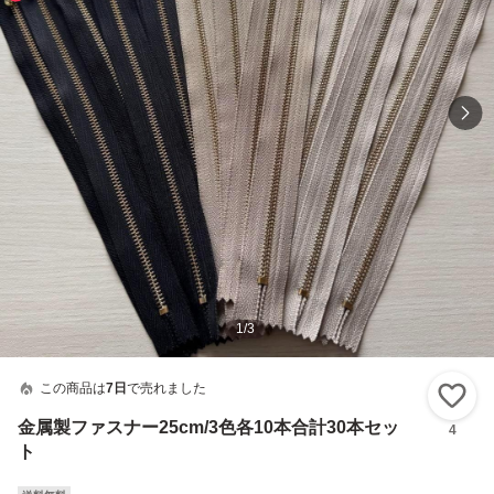
1
/
3
この商品は
7日
で売れました
い
金属製ファスナー25cm/3色各10本合計30本セッ
4
ト