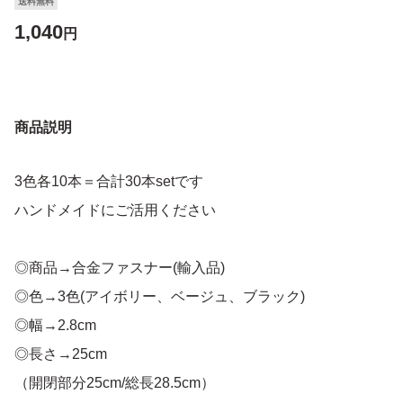
送料無料
1,040
円
商品説明
3色各10本＝合計30本setです
ハンドメイドにご活用ください
◎商品→合金ファスナー(輸入品)
◎色→3色(アイボリー、ベージュ、ブラック)
◎幅→2.8cm
◎長さ→25cm
（開閉部分25cm/総長28.5cm）