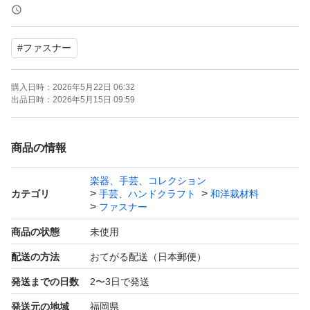
◎用途→バッグ、衣類、小物etc...
#
ファスナー
注意)輸入品のためキズ、しわ、プリントミス、
お洗濯時色落ち、など難箇所ある場合がございます。
購入日時：
2026年5月22日 06:32
出品日時：
2026年5月15日 09:59
他の商品は『SpringYou』で販売中の検索お願いします
ハッシュタグからも検索できます
商品の情報
楽器、手芸、コレクション
カテゴリ
手芸、ハンドクラフト
和洋裁材料
ファスナー
商品の状態
未使用
配送の方法
おてがる配送（日本郵便）
発送までの日数
2〜3日で発送
発送元の地域
福岡県