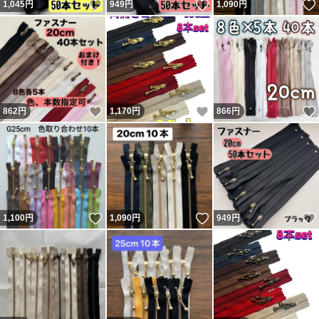
いいね！
いいね！
1,045
円
949
円
1,090
円
いいね！
いいね！
862
円
1,170
円
866
円
いいね！
いいね！
1,100
円
1,090
円
949
円