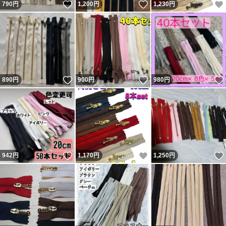
いいね！
いいね！
790
円
1,200
円
1,230
円
いいね！
いいね！
890
円
900
円
980
円
いいね！
いいね！
942
円
1,170
円
1,250
円