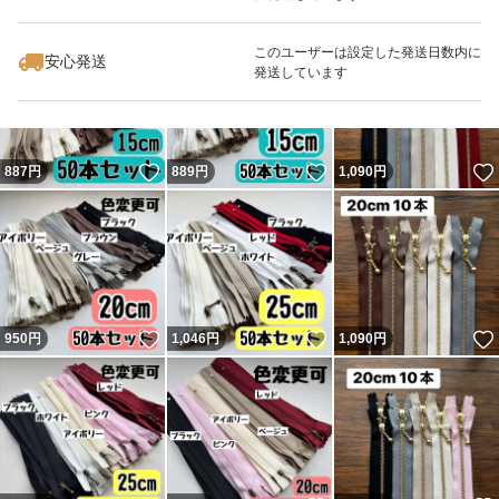
いいね！
いいね！
990
円
889
円
1,100
円
このユーザーは設定した発送日数内に
安心発送
発送しています
いいね！
いいね！
887
円
889
円
1,090
円
いいね！
いいね！
950
円
1,046
円
1,090
円