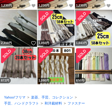
いいね！
いいね！
1,230
円
1,230
円
1,230
円
いいね！
2,310
円
1,050
円
1,043
円
872
円
1,090
円
650
円
Yahoo!フリマ
楽器、手芸、コレクション
手芸、ハンドクラフト
和洋裁材料
ファスナー