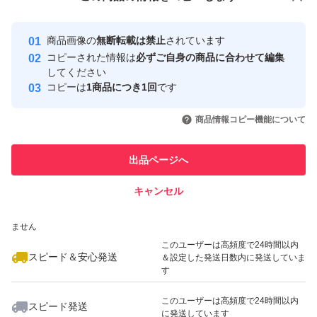
安心取引出品者
最大10%対象
最大10%対象
最大10%対象
Yahoo!フリマの基準をクリアした安
安心取引出品者
商品画像の
無断転載は禁止
されています
心・安全なユーザーです
コピーされた情報は
必ずご自身の商品に合わせて編集
取引実績
してください
コピーは
1商品につき1回
です
このユーザーはYahoo!フリマの取
取引実績◯+
いいね！
いいね！
1,050
円
1,050
円
950
円
引を完了させた実績があります
商品情報コピー機能について
最大10%対象
このユーザーは他フリマサービス
他フリマ実績◯+
出品ページへ
での取引実績があります
キャンセル
スピード&安心発送
いいね！
いいね！
880
※このバッジは実績に基づく表示であり、発送を保証しているものではあり
円
950
円
629
円
ません
このユーザーは高頻度で24時間以内
スピード＆安心発送
＆設定した発送日数内に発送していま
す
このユーザーは高頻度で24時間以内
スピード発送
に発送しています