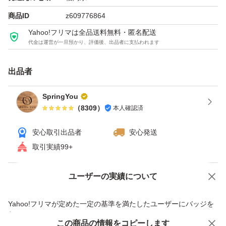
商品ID
z609776864
Yahoo!フリマは全品送料無料・匿名配送
代金は運営が一旦預かり、評価後、出品者に支払われます
出品者
SpringYou
（
8309
）
本人確認済
安心取引出品者
安心発送
取引実績99+
ユーザーの実績について
価格の相談
商品への質問
商品への質問からの値下げ交渉、不適切なカテゴリ変更依頼は禁止です
Yahoo!フリマが定めた一定の基準を満たしたユーザーにバッジを
付与しています
この商品をみている人にオススメ
この商品の情報をコピーします