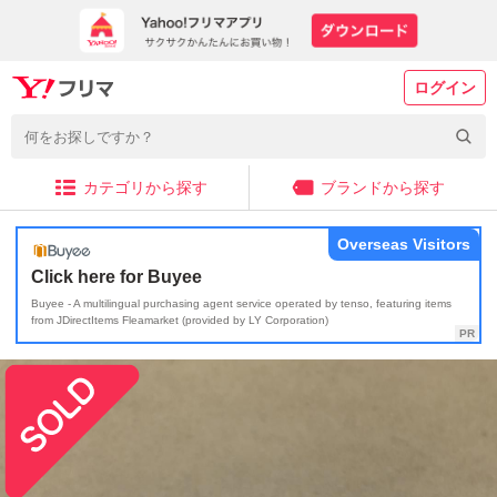
ログイン
カテゴリから探す
ブランドから探す
Overseas Visitors
Click here for Buyee
Buyee - A multilingual purchasing agent service operated by tenso, featuring items
from JDirectItems Fleamarket (provided by LY Corporation)