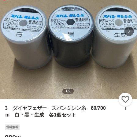
1
/
2
い
3 ダイヤフェザー スパンミシン糸 60/700
1
ｍ 白・黒・生成 各1個セット
送料無料