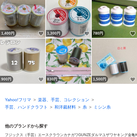
いいね！
いいね！
1,400
円
1,300
円
780
円
いいね！
いいね！
900
円
830
円
1,500
円
Yahoo!フリマ
楽器、手芸、コレクション
手芸、ハンドクラフト
和洋裁材料
糸
ミシン糸
他のブランドから探す
フジックス（手芸）
エースクラウン
カナガワ
GUNZE
ダルマ
ユザワヤ
キング
金亀