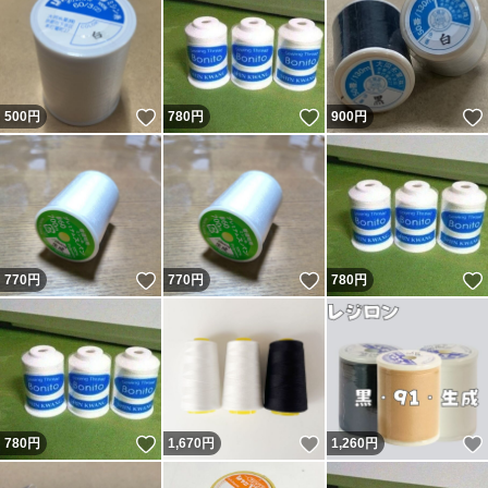
いいね！
いいね！
500
円
780
円
900
円
いいね！
いいね！
770
円
770
円
780
円
いいね！
いいね！
780
円
1,670
円
1,260
円