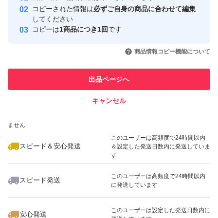
コピーされた情報は
必ずご自身の商品に合わせて編集
取引実績
してください
コピーは
1商品につき1回
です
このユーザーはYahoo!フリマの取
取引実績◯+
いいね！
いいね！
990
円
750
円
750
円
引を完了させた実績があります
商品情報コピー機能について
このユーザーは他フリマサービス
他フリマ実績◯+
出品ページへ
での取引実績があります
キャンセル
スピード&安心発送
いいね！
いいね！
990
※このバッジは実績に基づく表示であり、発送を保証しているものではあり
円
766
円
990
円
ません
最大10%対象
最大10%対象
このユーザーは高頻度で24時間以内
スピード＆安心発送
＆設定した発送日数内に発送していま
す
このユーザーは高頻度で24時間以内
スピード発送
に発送しています
いいね！
いいね！
990
円
750
円
540
円
最大10%対象
最大10%対象
このユーザーは設定した発送日数内に
安心発送