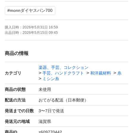
3個990円
#
monnダイヤスパン700
4個1240円
5個1450円
購入日時：
2026年5月31日 16:59
6個1560円
出品日時：
2026年5月15日 09:45
7個1750円
8個1920円
商品の情報
9個2070円
楽器、手芸、コレクション
10個～1個220円×個数で計算いたします。
カテゴリ
手芸、ハンドクラフト
和洋裁材料
糸
在庫は沢山ございます。色の組み合わせ変更OKです！
ミシン糸
商品の状態
未使用
monnダイヤスパン700
配送の方法
おてがる配送（日本郵便）
発送までの日数
3〜7日で発送
発送元の地域
滋賀県
商品ID
z609770442