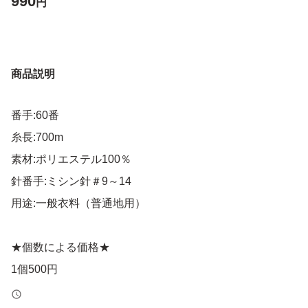
990
円
商品説明
番手:60番
糸長:700m
素材:ポリエステル100％
針番手:ミシン針＃9～14
用途:一般衣料（普通地用）
★個数による価格★
1個500円
2個750円