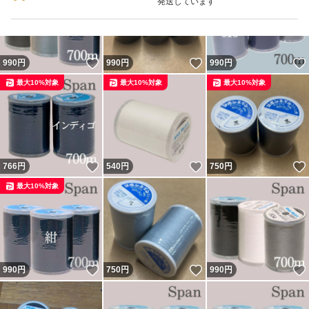
発送しています
いいね！
いいね！
990
円
990
円
990
円
最大10%対象
最大10%対象
最大10%対象
いいね！
いいね！
766
円
540
円
750
円
最大10%対象
いいね！
いいね！
990
円
750
円
990
円