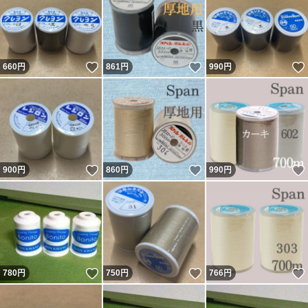
いいね！
いいね！
660
円
861
円
990
円
いいね！
いいね！
900
円
860
円
990
円
いいね！
いいね！
780
円
750
円
766
円