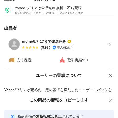
Yahoo!フリマは全品送料無料・匿名配送
代金は運営が一旦預かり、評価後、出品者に支払われます
出品者
momo8/7-17まで発送休み
（
926
）
本人確認済
安心発送
取引実績99+
ユーザーの実績について
価格の相談
商品への質問
商品への質問からの値下げ交渉、不適切なカテゴリ変更依頼は禁止です
Yahoo!フリマが定めた一定の基準を満たしたユーザーにバッジを
付与しています
この商品をみている人にオススメ
この商品の情報をコピーします
安心取引出品者
最大10%対象
Yahoo!フリマの基準をクリアした安
安心取引出品者
商品画像の
無断転載は禁止
されています
心・安全なユーザーです