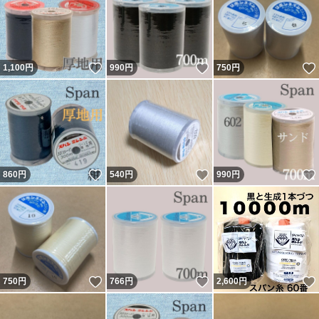
いいね！
いいね！
1,100
円
990
円
750
円
いいね！
いいね！
860
円
540
円
990
円
いいね！
いいね！
750
円
766
円
2,600
円