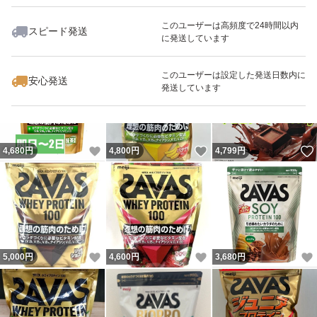
このユーザーは高頻度で24時間以内
スピード発送
に発送しています
いいね！
いいね！
4,880
円
9,450
円
4,980
円
最大10%対象
最大10%対象
このユーザーは設定した発送日数内に
安心発送
発送しています
いいね！
いいね！
4,680
円
4,800
円
4,799
円
いいね！
いいね！
5,000
円
4,600
円
3,680
円