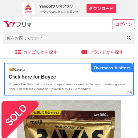
ログイン
カテゴリから探す
ブランドから探す
Overseas Visitors
Click here for Buyee
Buyee - A multilingual purchasing agent service operated by tenso, featuring items
from JDirectItems Fleamarket (provided by LY Corporation)