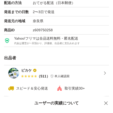
配送の方法
おてがる配送（日本郵便）
【味】リッチショコラ
発送までの日数
2〜3日で発送
【その他】カラダづくりに必要なビタミン配合（V.B1, V.
発送元の地域
奈良県
B2, V.B6, ナイアシン, V.C, V.D）
商品ID
z609750258
Yahoo!フリマは全品送料無料・匿名配送
代金は運営が一旦預かり、評価後、出品者に支払われます
出品者
ピカケ
（
511
）
本人確認前
スピード＆安心発送
取引実績30+
ユーザーの実績について
価格の相談
商品への質問