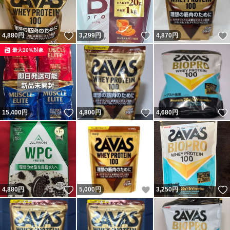
いいね！
いいね！
4,880
円
3,299
円
4,870
円
最大10%対象
いいね！
いいね！
15,400
円
4,800
円
4,680
円
いいね！
いいね！
4,880
円
5,000
円
3,250
円