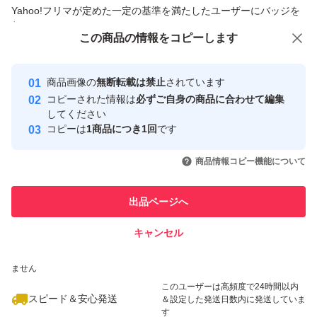
商品への質問からの値下げ交渉、不適切なカテゴリ変更依頼は禁止です
Yahoo!フリマが定めた一定の基準を満たしたユーザーにバッジを
付与しています
この商品をみている人にオススメ
この商品の情報をコピーします
安心取引出品者
最大10%対象
最大10%対象
最大10%対象
Yahoo!フリマの基準をクリアした安
安心取引出品者
商品画像の
無断転載は禁止
されています
心・安全なユーザーです
コピーされた情報は
必ずご自身の商品に合わせて編集
取引実績
してください
コピーは
1商品につき1回
です
このユーザーはYahoo!フリマの取
取引実績◯+
いいね！
いいね！
4,680
円
4,200
円
3,645
円
引を完了させた実績があります
商品情報コピー機能について
最大10%対象
最大10%対象
このユーザーは他フリマサービス
他フリマ実績◯+
出品ページへ
での取引実績があります
キャンセル
スピード&安心発送
いいね！
いいね！
4,960
※このバッジは実績に基づく表示であり、発送を保証しているものではあり
円
4,780
円
4,780
円
ません
このユーザーは高頻度で24時間以内
スピード＆安心発送
＆設定した発送日数内に発送していま
す