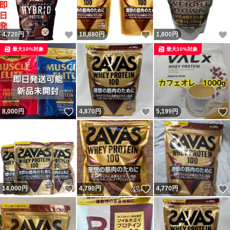
いいね！
いいね！
4,720
円
18,880
円
1,800
円
最大10%対象
最大10%対象
いいね！
いいね！
8,000
円
4,870
円
5,199
円
いいね！
いいね！
14,000
円
4,790
円
4,770
円