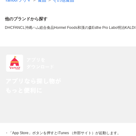
Yahoo!フリマ
食品
その他食品
他のブランドから探す
DHC
FANCL
沖縄ハム総合食品
Hormel Foods
和漢の森
Esthe Pro Labo
明治
KALDI
・「App Store」ボタンを押すとiTunes （外部サイト）が起動します。