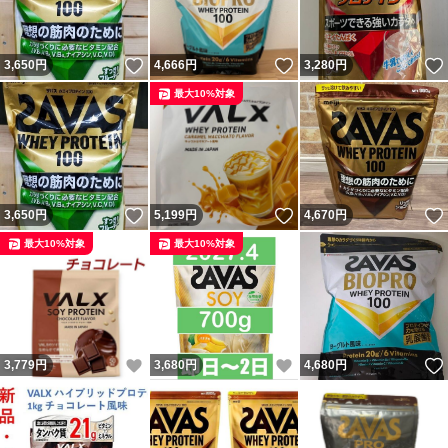
いいね！
いいね！
3,650
円
4,666
円
3,280
円
最大10%対象
いいね！
いいね！
3,650
円
5,199
円
4,670
円
最大10%対象
最大10%対象
いいね！
いいね！
3,779
円
3,680
円
4,680
円