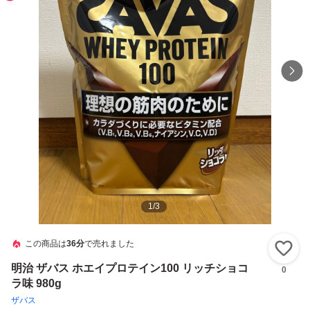
1
/
3
この商品は
36分
で売れました
い
明治 ザバス ホエイプロテイン100 リッチショコ
0
ラ味 980g
ザバス