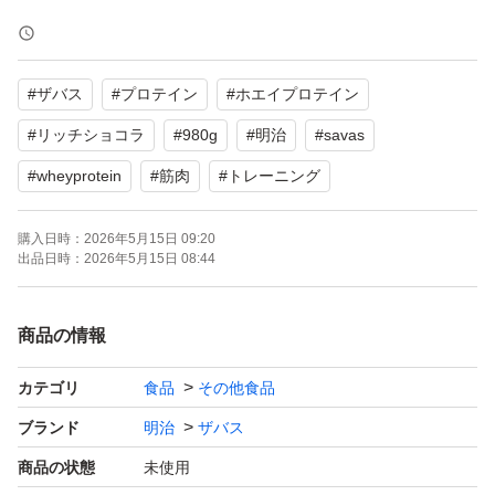
消費期限 2028.01
#
ザバス
#
プロテイン
#
ホエイプロテイン
お値下げ不可です。
#
リッチショコラ
#
980g
#
明治
#
savas
ゆうパケットポストでの簡易包装の
#
wheyprotein
#
筋肉
#
トレーニング
発送となります。
ご了承下さい。
購入日時：
2026年5月15日 09:20
出品日時：
2026年5月15日 08:44
よろしくお願いします。
商品の情報
【ブランド】明治 ザバス
カテゴリ
食品
その他食品
【商品名】ホエイプロテイン100 リッチショコラ味
ブランド
明治
ザバス
【内容量】980g
商品の状態
未使用
【商品の状態】未使用