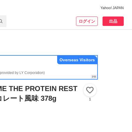
Yahoo! JAPAN
ログイン
出品
Overseas Visitors
(provided by LY Corporation)
E THE PROTEIN REST
いいね！
コレート風味 378g
1