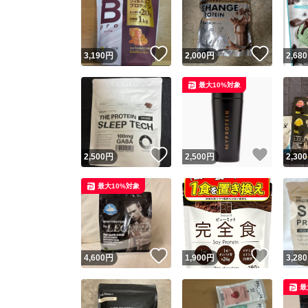
いいね！
いいね
3,190
円
2,000
円
2,680
最大10%対象
いいね！
いいね
2,500
円
2,500
円
2,300
Yaho
最大10%対象
安心取引
安心
いいね！
いいね
4,600
円
1,900
円
3,280
取引実績
最
取引