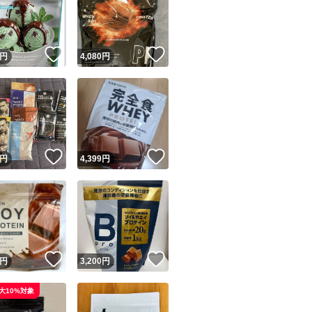
！
いいね！
いいね！
円
4,080
円
ユーザーの実績について
！
いいね！
いいね！
円
4,399
円
o!フリマが定めた一定の基準を満たしたユーザーにバッジを付与しています
出品者
この商品の情報をコピーします
取引出品者
Yahoo!フリマの基準をクリアした安心・安全なユーザーです
！
いいね！
いいね！
商品画像の
無断転載は禁止
されています
円
3,200
円
コピーされた情報は
必ずご自身の商品に合わせて編集
してください
大10%対象
コピーは
1商品につき1回
です
実績◯+
このユーザーはYahoo!フリマの取引を完了させた実績があり