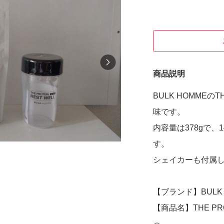
商品説明
BULK HOMMEのT
味です。
内容量は378gで、
す。
シェイカーも付属
【ブランド】BULK 
【商品名】THE PRO
【風味】チョコレ