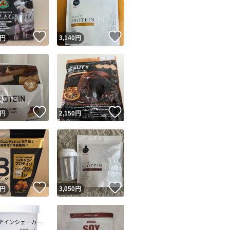
商品情報コピー機
リマ実績◯+
このユーザーは他フリマサービスでの取引実績があります
！
いいね！
いいね！
円
3,140
円
出品ページへ
&安心発送
キャンセル
ジは実績に基づく表示であり、発送を保証しているものではありません
このユーザーは高頻度で24時間以内＆設定した発送日数内に
ード＆安心発送
ます
！
いいね！
いいね！
円
2,150
円
ード発送
このユーザーは高頻度で24時間以内に発送しています
発送
このユーザーは設定した発送日数内に発送しています
！
いいね！
いいね！
円
3,050
円