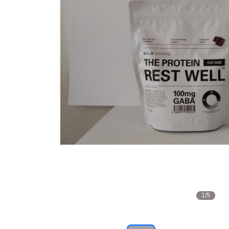
1
/
5