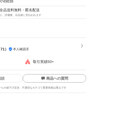
9749838
マは全品送料無料・匿名配送
り、評価後、出品者に支払われます
（
71
）
本人確認済
取引実績50+
相談
商品への質問
からの値下げ交渉、不適切なカテゴリ変更依頼は禁止です