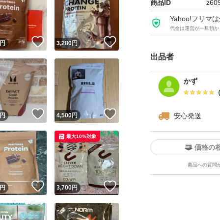
商品ID
z60
Yahoo!フリ
代金は運営が一旦預か
！
いいね！
いいね！
円
3,280
円
出品者
かず
！
いいね！
いいね！
円
4,500
円
安心発送
最大10%対象
価格の
商品への質問
！
いいね！
いいね！
円
3,700
円