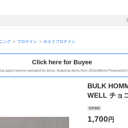
ニング
プロテイン
ホエイプロテイン
Click here for Buyee
ing agent service operated by tenso, featuring items from JDirectItems Fleamarket 
BULK HOMM
WELL チョ
送料無料
1,700
円