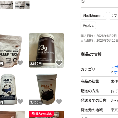
【内容量】378g (1
#
bulkhomme
#
プ
【成分】GABA 100
【商品の状態】未
#
gaba
【賞味期限】2026
購入日時：
2026年6月2日 
出品日時：
2026年5月15日 
よろしくお願いい
商品の情報
！
いいね！
いいね！
円
2,650
円
スポ
カテゴリ
ホ
商品の状態
未使
配送の方法
おて
発送までの日数
3〜
！
いいね！
いいね！
円
3,400
円
発送元の地域
東京
最大10%対象