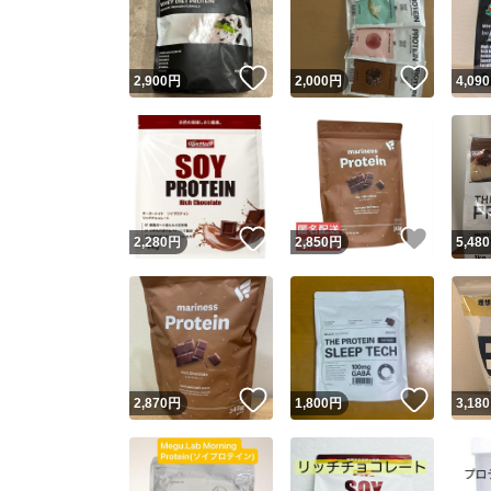
他フ
いいね！
いいね
2,900
円
2,000
円
4,090
スピード
※このバッ
スピ
いいね！
いいね
2,280
円
2,850
円
5,480
スピ
安心
いいね！
いいね
2,870
円
1,800
円
3,180