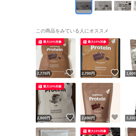
この商品をみている人にオススメ
最大10%対象
最大10%対象
いいね！
いいね
2,770
円
2,700
円
1,600
最大10%対象
いいね！
いいね
2,900
円
2,690
円
3,200
最大10%対象