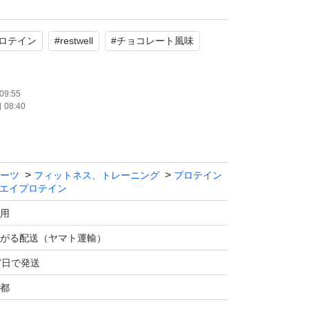
4食分)
ロテイン
#
restwell
#
チョコレート風味
mg
使用
年６月
09:55
08:40
たします。
ーツ
フィットネス、トレーニング
プロテイン
エイプロテイン
用
がる配送（ヤマト運輸）
7日で発送
都