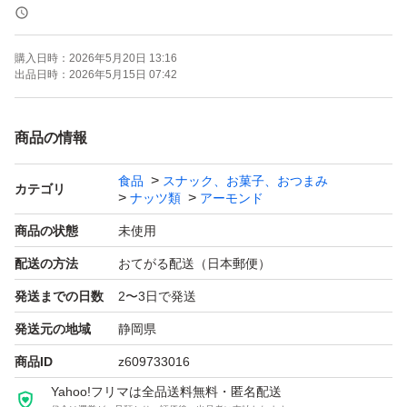
賞味期限は添付の画像 枠内上部に記載
購入日時：
2026年5月20日 13:16
正常保管の未開封品ですのでご安心ください。
出品日時：
2026年5月15日 07:42
保存方法 直射日光、高温多湿を避け常温保管
商品の情報
食品
スナック、お菓子、おつまみ
そのまま食べても、お菓子作りなどに活用しても美味しく
カテゴリ
ナッツ類
アーモンド
召し上がれます！
商品の状態
未使用
配送の方法
おてがる配送（日本郵便）
※賞味期限については基本的には添付画像のとおりです
発送までの日数
2〜3日で発送
が、発送時に新しいものが届いた場合これよりさらに新品
のものを発送させていただくことになります。 よろしく
発送元の地域
静岡県
お願いします。
商品ID
z609733016
Yahoo!フリマは全品送料無料・匿名配送