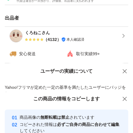
代金は運営が一旦預かり、評価後、出品者に支払われます
※また、常に最安値で提供させていただいているため『お
値引き交渉』もどなた様にも行ってはおりません。ご了承
出品者
下さいませ。
くろねこさん
（
4132
）
本人確認済
安心発送
取引実績99+
ユーザーの実績について
価格の相談
商品への質問
商品への質問からの値下げ交渉、不適切なカテゴリ変更依頼は禁止です
Yahoo!フリマが定めた一定の基準を満たしたユーザーにバッジを
付与しています
この商品をみている人にオススメ
この商品の情報をコピーします
安心取引出品者
最大10%対象
Yahoo!フリマの基準をクリアした安
安心取引出品者
商品画像の
無断転載は禁止
されています
心・安全なユーザーです
コピーされた情報は
必ずご自身の商品に合わせて編集
取引実績
してください