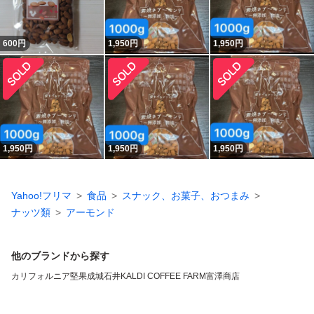
600
円
1,950
円
1,950
円
1,950
円
1,950
円
1,950
円
Yahoo!フリマ
食品
スナック、お菓子、おつまみ
ナッツ類
アーモンド
他のブランドから探す
カリフォルニア堅果
成城石井
KALDI COFFEE FARM
富澤商店