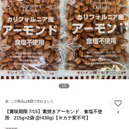
1
/
2
この商品は
5日
で売れました
い
【賞味期限 7/15】素焼きアーモンド 食塩不使
6
用 215g×2袋 (計430g)【※カテ変不可】