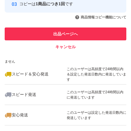
コピーは
1商品につき1回
です
このユーザーはYahoo!フリマの取
取引実績◯+
いいね！
いいね！
1,299
円
1,499
円
1,000
円
引を完了させた実績があります
商品情報コピー機能について
最大10%対象
このユーザーは他フリマサービス
他フリマ実績◯+
出品ページへ
での取引実績があります
キャンセル
スピード&安心発送
いいね！
いいね！
980
※このバッジは実績に基づく表示であり、発送を保証しているものではあり
円
1,950
円
1,500
円
ません
このユーザーは高頻度で24時間以内
スピード＆安心発送
＆設定した発送日数内に発送していま
す
このユーザーは高頻度で24時間以内
スピード発送
に発送しています
いいね！
いいね！
1,298
円
1,080
円
1,680
円
最大10%対象
このユーザーは設定した発送日数内に
安心発送
発送しています