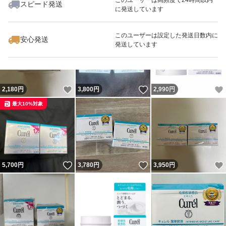
スピード発送
に発送しています
いいね！
いいね！
2,240
円
2,500
円
1,880
円
このユーザーは設定した発送日数内に
安心発送
発送しています
いいね！
いいね！
2,180
円
3,800
円
2,990
円
最大10%対象
いいね！
いいね！
5,700
円
3,780
円
3,950
円