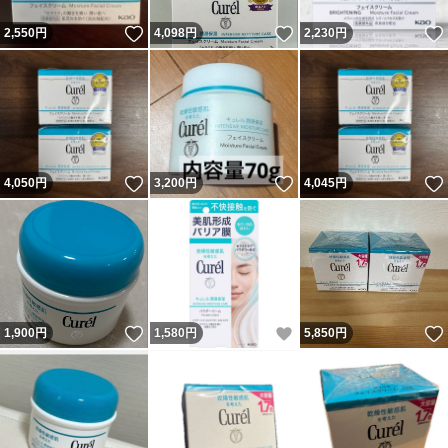
いいね！
いいね！
2,550
円
4,098
円
2,230
円
いいね！
いいね！
4,050
円
3,200
円
4,045
円
いいね！
いいね！
1,900
円
1,580
円
5,850
円