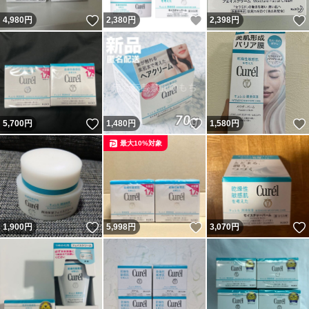
いいね！
いいね！
4,980
円
2,380
円
2,398
円
いいね！
いいね！
5,700
円
1,480
円
1,580
円
最大10%対象
いいね！
いいね！
1,900
円
5,998
円
3,070
円