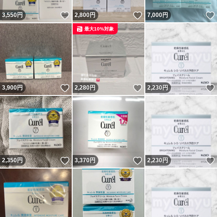
いいね！
いいね！
3,550
円
2,800
円
7,000
円
最大10%対象
いいね！
いいね！
3,900
円
2,280
円
2,230
円
いいね！
いいね！
2,350
円
3,370
円
2,230
円