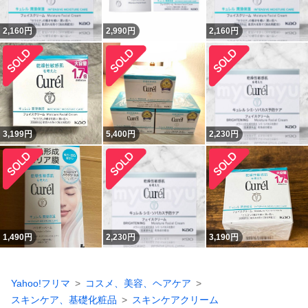
2,160
円
2,990
円
2,160
円
3,199
円
5,400
円
2,230
円
1,490
円
2,230
円
3,190
円
Yahoo!フリマ
コスメ、美容、ヘアケア
スキンケア、基礎化粧品
スキンケアクリーム