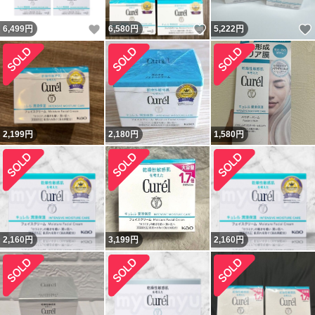
いいね！
いいね！
6,499
円
6,580
円
5,222
円
2,199
円
2,180
円
1,580
円
2,160
円
3,199
円
2,160
円