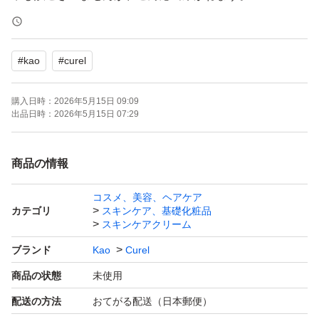
・発送について
#
kao
#
curel
お支払いが完了された時点から2日以内に発送いたしま
す。
購入日時：
2026年5月15日 09:09
急ぎ、発送の催促はご遠慮ください。
出品日時：
2026年5月15日 07:29
・梱包について
商品の情報
箱のままプチプチで梱包し、発送いたします。
コスメ、美容、ヘアケア
紙製の外袋（ゆうパケットポストmini封筒等）を使用する
カテゴリ
スキンケア、基礎化粧品
場合がございます。
スキンケアクリーム
ブランド
Kao
Curel
・商品の状態について
商品の状態
未使用
新品未使用ですが、自宅保管のため完璧を求める方はご購
配送の方法
おてがる配送（日本郵便）
入をお控えください（箱にへこみ等がある場合がございま