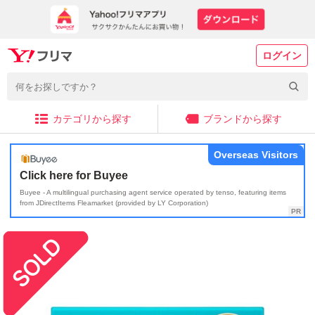
ログイン
カテゴリから探す
ブランドから探す
Overseas Visitors
Click here for Buyee
Buyee - A multilingual purchasing agent service operated by tenso, featuring items
from JDirectItems Fleamarket (provided by LY Corporation)