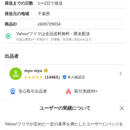
発送までの日数
1〜2日で発送
す）。
発送元の地域
千葉県
商品ID
z609729034
・正規品に関する質問について
Yahoo!フリマは全品送料無料・匿名配送
出品商品は全て正規品になります。少しでも気にされる方
代金は運営が一旦預かり、評価後、出品者に支払われます
はご購入をお控えください。
出品者
以上、よろしくお願い申し上げます。
myu myu
（
14463
）
本人確認済
安心取引出品者
取引実績99+
ユーザーの実績について
価格の相談
商品への質問
商品への質問からの値下げ交渉、不適切なカテゴリ変更依頼は禁止です
Yahoo!フリマが定めた一定の基準を満たしたユーザーにバッジを