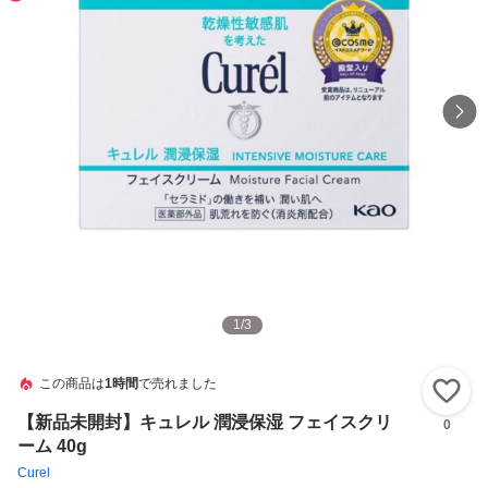
1
/
3
この商品は
1時間
で売れました
い
【新品未開封】キュレル 潤浸保湿 フェイスクリ
0
ーム 40g
Curel