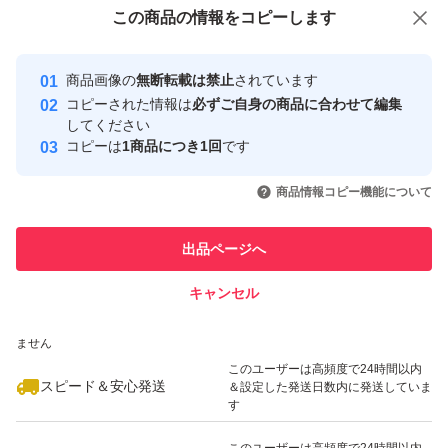
付与しています
この商品をみている人にオススメ
この商品の情報をコピーします
安心取引出品者
最大10%対象
最大10%対象
Yahoo!フリマの基準をクリアした安
安心取引出品者
商品画像の
無断転載は禁止
されています
心・安全なユーザーです
コピーされた情報は
必ずご自身の商品に合わせて編集
取引実績
してください
コピーは
1商品につき1回
です
このユーザーはYahoo!フリマの取
取引実績◯+
いいね！
いいね！
3,199
円
2,170
円
3,248
円
引を完了させた実績があります
商品情報コピー機能について
このユーザーは他フリマサービス
他フリマ実績◯+
出品ページへ
での取引実績があります
キャンセル
スピード&安心発送
いいね！
いいね！
2,180
※このバッジは実績に基づく表示であり、発送を保証しているものではあり
円
3,200
円
2,199
円
ません
このユーザーは高頻度で24時間以内
スピード＆安心発送
＆設定した発送日数内に発送していま
す
このユーザーは高頻度で24時間以内