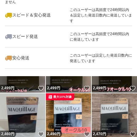
ません
最大10%対象
最大10%対象
最大10%対象
このユーザーは高頻度で24時間以内
スピード＆安心発送
＆設定した発送日数内に発送していま
す
このユーザーは高頻度で24時間以内
スピード発送
に発送しています
いいね！
いいね！
2,490
円
2,499
円
2,490
円
最大10%対象
最大10%対象
最大10%対象
このユーザーは設定した発送日数内に
安心発送
発送しています
いいね！
いいね！
2,499
円
2,499
円
2,499
円
最大10%対象
いいね！
いいね！
2,460
円
2,490
円
2,470
円