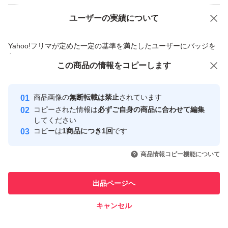
ユーザーの実績について
価格の相談
商品への質問
商品への質問からの値下げ交渉、不適切なカテゴリ変更依頼は禁止です
Yahoo!フリマが定めた一定の基準を満たしたユーザーにバッジを
付与しています
この商品をみている人にオススメ
この商品の情報をコピーします
安心取引出品者
最大10%対象
最大10%対象
最大10%対象
Yahoo!フリマの基準をクリアした安
安心取引出品者
商品画像の
無断転載は禁止
されています
心・安全なユーザーです
コピーされた情報は
必ずご自身の商品に合わせて編集
取引実績
してください
コピーは
1商品につき1回
です
このユーザーはYahoo!フリマの取
取引実績◯+
いいね！
いいね！
2,500
円
2,490
円
2,499
円
引を完了させた実績があります
商品情報コピー機能について
最大10%対象
最大10%対象
このユーザーは他フリマサービス
他フリマ実績◯+
出品ページへ
での取引実績があります
キャンセル
スピード&安心発送
いいね！
いいね！
2,499
※このバッジは実績に基づく表示であり、発送を保証しているものではあり
円
2,499
円
2,650
円