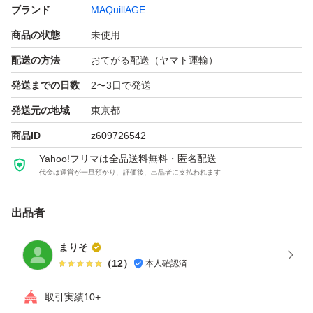
ブランド
MAQuillAGE
商品の状態
未使用
配送の方法
おてがる配送（ヤマト運輸）
発送までの日数
2〜3日で発送
発送元の地域
東京都
商品ID
z609726542
Yahoo!フリマは全品送料無料・匿名配送
代金は運営が一旦預かり、評価後、出品者に支払われます
出品者
まりそ
（
12
）
本人確認済
取引実績10+