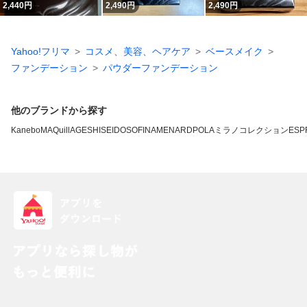
2,440
円
2,490
円
2,490
円
Yahoo!フリマ
コスメ、美容、ヘアケア
ベースメイク
ファンデーション
パウダーファンデーション
他のブランドから探す
Kanebo
MAQuillAGE
SHISEIDO
SOFINA
MENARD
POLA
ミラノコレクション
ESP