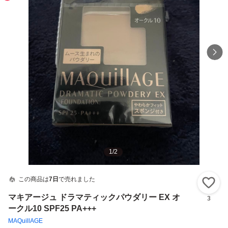
1
/
2
この商品は
7日
で売れました
い
マキアージュ ドラマティックパウダリー EX オ
3
ークル10 SPF25 PA+++
MAQuillAGE