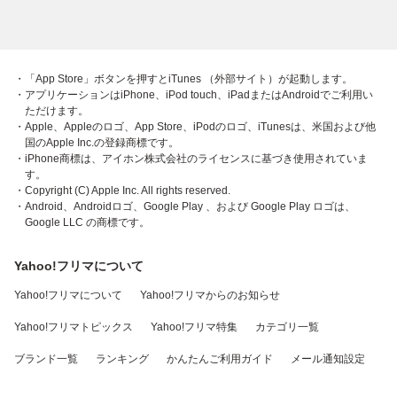
・「App Store」ボタンを押すとiTunes （外部サイト）が起動します。
・アプリケーションはiPhone、iPod touch、iPadまたはAndroidでご利用い
ただけます。
・Apple、Appleのロゴ、App Store、iPodのロゴ、iTunesは、米国および他
国のApple Inc.の登録商標です。
・iPhone商標は、アイホン株式会社のライセンスに基づき使用されていま
す。
・Copyright (C) Apple Inc. All rights reserved.
・Android、Androidロゴ、Google Play 、および Google Play ロゴは、
Google LLC の商標です。
Yahoo!フリマについて
Yahoo!フリマについて
Yahoo!フリマからのお知らせ
Yahoo!フリマトピックス
Yahoo!フリマ特集
カテゴリ一覧
ブランド一覧
ランキング
かんたんご利用ガイド
メール通知設定