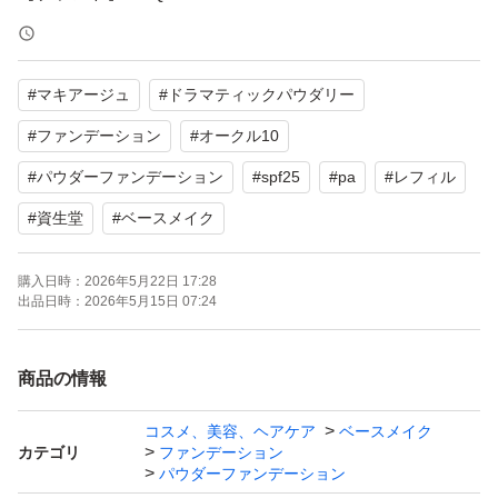
【商品名】ドラマティックパウダリー EX
【カラー】オークル10
#
マキアージュ
#
ドラマティックパウダリー
【商品の状態】未使用
【SPF/PA】SPF25 PA+++
#
ファンデーション
#
オークル10
【その他】やわらかフィットスポンジ付き
#
パウダーファンデーション
#
spf25
#
pa
#
レフィル
#
資生堂
#
ベースメイク
よろしくお願いいたします。
購入日時：
2026年5月22日 17:28
出品日時：
2026年5月15日 07:24
商品の情報
コスメ、美容、ヘアケア
ベースメイク
カテゴリ
ファンデーション
パウダーファンデーション