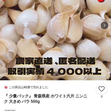
1
/
7
この商品は
41分
で売れました
い
『 少量パック』 青森県産 ホワイト六片 ニンニ
0
ク 大きめ バラ 500g