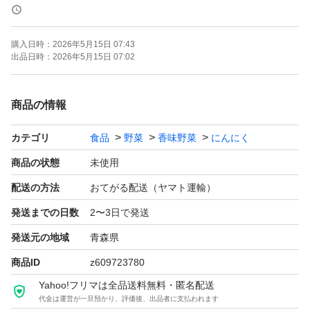
大小混合ではありますが一粒が大きめが多く、用途に合わ
せ使い分けられます！
購入日時：
2026年5月15日 07:43
出品日時：
2026年5月15日 07:02
取引が増えてきた中で、サイズのご希望をされる方が多く
なってきました。
商品の情報
基本的にはサイズ混合の商品となっておりますので、大き
カテゴリ
食品
野菜
香味野菜
にんにく
めなどの詳しいサイズ希望の方へは、選別代をプラスさせ
ていただきますのでご了承ください。
商品の状態
未使用
配送の方法
おてがる配送（ヤマト運輸）
ニンニクを食べて免疫力アップしましょう★
発送までの日数
2〜3日で発送
発送元の地域
青森県
様々な物価上昇の中、ギリギリの価格で販売しております
商品ID
z609723780
ので、お値下げは御遠慮くださいm(_ _)m
Yahoo!フリマは全品送料無料・匿名配送
代金は運営が一旦預かり、評価後、出品者に支払われます