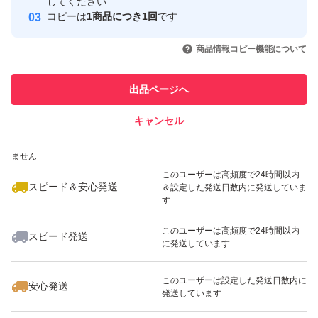
取引実績
してください
にんにく ニンニク 乾燥 ガーリック 農家 スタミナ 滋養強
コピーは
1商品につき1回
です
壮 疲労回復 青森県産 ホワイト六片 野菜 新鮮 国産 安心 安
このユーザーはYahoo!フリマの取
取引実績◯+
いいね！
いいね！
2,330
円
2,330
円
1,600
円
引を完了させた実績があります
商品情報コピー機能について
全 免疫力
最大10%対象
最大10%対象
このユーザーは他フリマサービス
他フリマ実績◯+
出品ページへ
での取引実績があります
発送のサイズで厚さ3cmの制限がございますので、3cm以
内の粒の大きさのニンニクとなりますのでご了承ください
キャンセル
スピード&安心発送
ませ(><)
いいね！
いいね！
1,500
※このバッジは実績に基づく表示であり、発送を保証しているものではあり
円
1,500
円
1,099
円
ません
このユーザーは高頻度で24時間以内
スピード＆安心発送
＆設定した発送日数内に発送していま
2kg以上のご購入で大きさ関係なく梱包出来ます！
す
このユーザーは高頻度で24時間以内
にんにく ニンニク 乾燥 ガーリック 農家 スタミナ 滋養強
スピード発送
に発送しています
いいね！
いいね！
1,333
円
1,333
円
1,333
円
壮 疲労回復 青森県産 ホワイト六片 野菜 新鮮 国産 安心 安
全 黒にんにく 黒ニンニク 免疫力 風邪予防 お試し
このユーザーは設定した発送日数内に
安心発送
発送しています