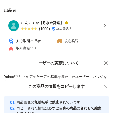
値上げ価格を少しでも抑えるため、梱包方法をネコポスに
しております。宅急便コンパクトでの発送をご希望の方
出品者
は、申し訳ございませんが＋200円で対応させていただき
にんにくや【月水金発送】
ますのでコメントください(*^^*)
（
1660
）
本人確認済
安心取引出品者
安心発送
引き続きご愛顧いただけますようよろしくお願いします
取引実績99+
複数kgご希望の方はコメントください！
ユーザーの実績について
価格の相談
商品への質問
商品への質問からの値下げ交渉、不適切なカテゴリ変更依頼は禁止です
※多少の皮剥け、サイズがバラバラの商品である事はご了
Yahoo!フリマが定めた一定の基準を満たしたユーザーにバッジを
付与しています
承ください(><)
この商品をみている人にオススメ
この商品の情報をコピーします
安心取引出品者
時間が経つと、発根や芽が出てくる事もございますが、カ
最大10%対象
Yahoo!フリマの基準をクリアした安
ットする事で問題なくお使いいただけます☆
安心取引出品者
商品画像の
無断転載は禁止
されています
心・安全なユーザーです
コピーされた情報は
必ずご自身の商品に合わせて編集