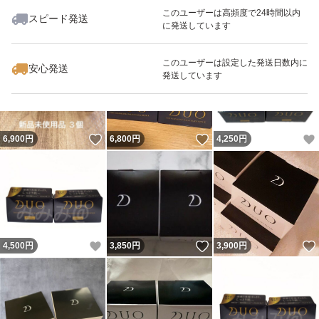
このユーザーは高頻度で24時間以内
スピード発送
に発送しています
いいね！
いいね！
4,500
円
7,200
円
7,200
円
このユーザーは設定した発送日数内に
安心発送
発送しています
いいね！
いいね！
6,900
円
6,800
円
4,250
円
いいね！
いいね！
4,500
円
3,850
円
3,900
円