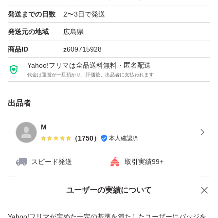
発送までの日数
2〜3日で発送
発送元の地域
広島県
商品ID
z609715928
Yahoo!フリマは全品送料無料・匿名配送
代金は運営が一旦預かり、評価後、出品者に支払われます
出品者
M
（
1750
）
本人確認済
スピード発送
取引実績99+
ユーザーの実績について
価格の相談
商品への質問
商品への質問からの値下げ交渉、不適切なカテゴリ変更依頼は禁止です
Yahoo!フリマが定めた一定の基準を満たしたユーザーにバッジを