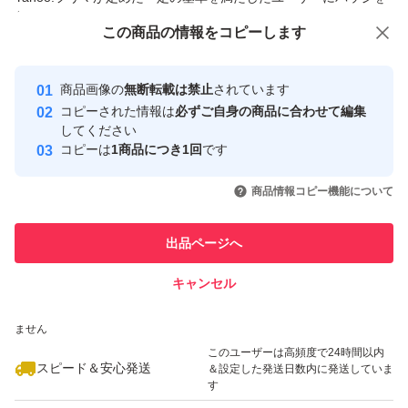
付与しています
この商品をみている人にオススメ
この商品の情報をコピーします
安心取引出品者
最大10%対象
最大10%対象
最大10%対象
Yahoo!フリマの基準をクリアした安
安心取引出品者
商品画像の
無断転載は禁止
されています
心・安全なユーザーです
コピーされた情報は
必ずご自身の商品に合わせて編集
取引実績
してください
コピーは
1商品につき1回
です
このユーザーはYahoo!フリマの取
取引実績◯+
いいね！
いいね！
3,750
円
4,300
円
4,200
円
引を完了させた実績があります
商品情報コピー機能について
このユーザーは他フリマサービス
他フリマ実績◯+
出品ページへ
での取引実績があります
キャンセル
スピード&安心発送
いいね！
いいね！
3,800
※このバッジは実績に基づく表示であり、発送を保証しているものではあり
円
4,599
円
3,880
円
ません
最大10%対象
このユーザーは高頻度で24時間以内
スピード＆安心発送
＆設定した発送日数内に発送していま
す