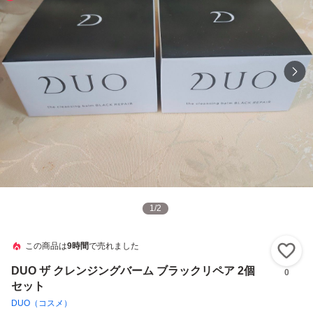
1
/
2
この商品は
9時間
で売れました
い
DUO ザ クレンジングバーム ブラックリペア 2個
0
セット
DUO（コスメ）