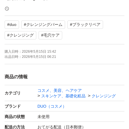
【商品の状態】未使用
【カラー】ブラック系
#
duo
#
クレンジングバーム
#
ブラックリペア
よろしくお願いいたします。
#
クレンジング
#
毛穴ケア
購入日時：
2026年5月15日 15:42
出品日時：
2026年5月15日 06:21
商品の情報
コスメ、美容、ヘアケア
カテゴリ
スキンケア、基礎化粧品
クレンジング
ブランド
DUO（コスメ）
商品の状態
未使用
配送の方法
おてがる配送（日本郵便）