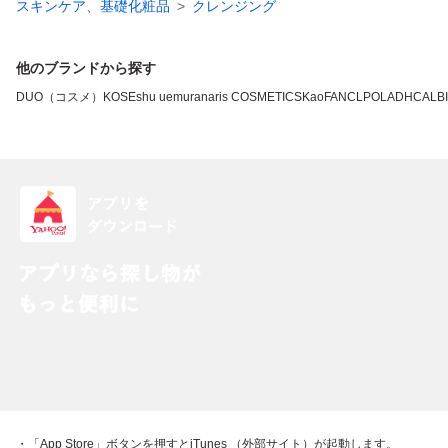
スキンケア、基礎化粧品
クレンジング
他のブランドから探す
DUO（コスメ）
KOSE
shu uemura
naris COSMETICS
Kao
FANCL
POLA
DHC
ALB
・「App Store」ボタンを押すとiTunes （外部サイト）が起動します。