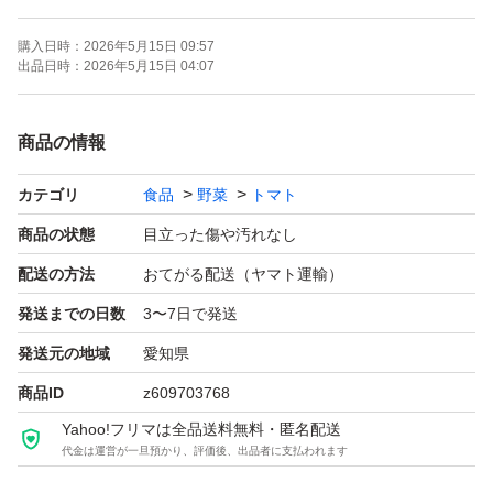
若干柔らかいものもあります。
購入日時：
2026年5月15日 09:57
出品日時：
2026年5月15日 04:07
※画像はイメージです。
商品の情報
クロネコヤマトのおてがる便で発送します。
カテゴリ
食品
野菜
トマト
発送は即日できる場合もありますが、最大3日ほどいただ
商品の状態
目立った傷や汚れなし
く場合もあります。
配送の方法
おてがる配送（ヤマト運輸）
発送までの日数
3〜7日で発送
発送元の地域
愛知県
商品ID
z609703768
Yahoo!フリマは全品送料無料・匿名配送
代金は運営が一旦預かり、評価後、出品者に支払われます