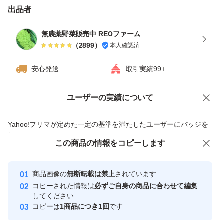
出品者
無農薬野菜販売中 REOファーム
（
2899
）
本人確認済
安心発送
取引実績99+
ユーザーの実績について
価格の相談
商品への質問
商品への質問からの値下げ交渉、不適切なカテゴリ変更依頼は禁止です
Yahoo!フリマが定めた一定の基準を満たしたユーザーにバッジを
付与しています
この商品をみている人にオススメ
この商品の情報をコピーします
安心取引出品者
最大10%対象
Yahoo!フリマの基準をクリアした安
安心取引出品者
商品画像の
無断転載は禁止
されています
心・安全なユーザーです
コピーされた情報は
必ずご自身の商品に合わせて編集
取引実績
してください
コピーは
1商品につき1回
です
このユーザーはYahoo!フリマの取
取引実績◯+