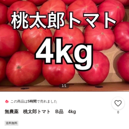
1
/
1
この商品は
5時間
で売れました
い
無農薬 桃太郎トマト B品 4kg
0
送料無料