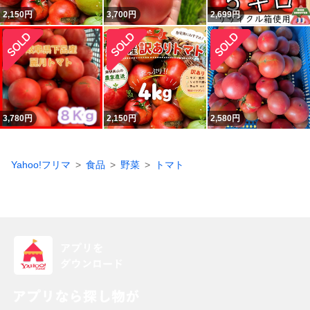
2,150
円
3,700
円
2,699
円
3,780
円
2,150
円
2,580
円
Yahoo!フリマ
食品
野菜
トマト