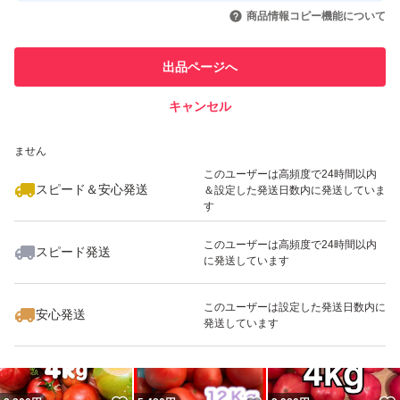
いいね！
いいね！
3,400
円
3,280
円
2,980
円
引を完了させた実績があります
商品情報コピー機能について
最大10%対象
最大10%対象
最大10%対象
このユーザーは他フリマサービス
他フリマ実績◯+
出品ページへ
での取引実績があります
キャンセル
スピード&安心発送
いいね！
いいね！
1,680
※このバッジは実績に基づく表示であり、発送を保証しているものではあり
円
2,480
円
2,600
円
ません
このユーザーは高頻度で24時間以内
スピード＆安心発送
＆設定した発送日数内に発送していま
す
このユーザーは高頻度で24時間以内
スピード発送
に発送しています
いいね！
いいね！
2,980
円
2,280
円
2,980
円
最大10%対象
このユーザーは設定した発送日数内に
安心発送
発送しています