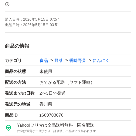
にんにく 1kg
購入日時：
2026年5月15日 07:57
水分がたくさん含まれているので、長期保存不可です。
出品日時：
2026年5月15日 03:51
しょうゆ漬けなどして早めに保存するか干して乾燥させて
ください。
商品の情報
カテゴリ
食品
野菜
香味野菜
にんにく
早めに食べる方ご検討ください。
商品の状態
未使用
丸揚げ
配送の方法
おてがる配送（ヤマト運輸）
醤油漬け
発送までの日数
2〜3日で発送
糖醋蒜
発送元の地域
香川県
バーベキュー
商品ID
z609703070
すりおろして冷凍保存
Yahoo!フリマは全品送料無料・匿名配送
代金は運営が一旦預かり、評価後、出品者に支払われます