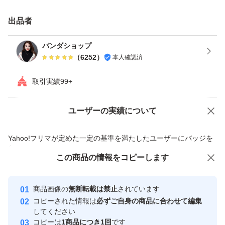
畑の土には牛フン、鶏フン、油カスのみ肥料として土に入
れています。
出品者
パンダショップ
その他の肥料は一切使っていません。
（
6252
）
本人確認済
取引実績99+
おじいちゃんは孫に1番安全で昔ながらの野菜作りで、家
庭用の野菜全般を作っています。
ユーザーの実績について
価格の相談
商品への質問
商品への質問からの値下げ交渉、不適切なカテゴリ変更依頼は禁止です
大きさや 形に不揃いはありますが ご了承ください。
Yahoo!フリマが定めた一定の基準を満たしたユーザーにバッジを
付与しています
この商品をみている人にオススメ
この商品の情報をコピーします
安心取引出品者
ニンニクを小分けしているためこのまま冷蔵庫で長期間保
最大10%対象
存が可能です。
Yahoo!フリマの基準をクリアした安
安心取引出品者
商品画像の
無断転載は禁止
されています
心・安全なユーザーです
中華、イタリアン、いろんな料理に欠かせないものなので
コピーされた情報は
必ずご自身の商品に合わせて編集
取引実績
してください
我が家は年中重宝しています。
コピーは
1商品につき1回
です