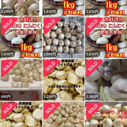
いいね！
3,200
円
1,630
円
1,630
円
1,630
円
1,500
円
1,630
円
600
円
2,200
円
2,500
円