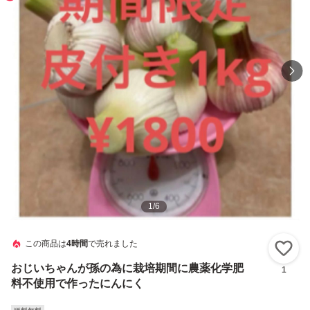
1
/
6
この商品は
4時間
で売れました
い
おじいちゃんが孫の為に栽培期間に農薬化学肥
1
料不使用で作ったにんにく