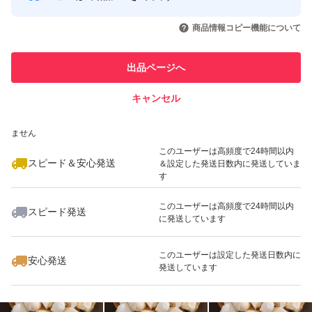
このユーザーはYahoo!フリマの取
取引実績◯+
いいね！
いいね！
1,100
円
1,500
円
1,780
円
引を完了させた実績があります
ヤマト便(ネコポス)で常温発送させていただきます。
商品情報コピー機能について
このユーザーは他フリマサービス
他フリマ実績◯+
出品ページへ
での取引実績があります
種類ニンニク
キャンセル
スピード&安心発送
特徴無農薬
いいね！
いいね！
1,580
※このバッジは実績に基づく表示であり、発送を保証しているものではあり
円
1,800
円
1,600
円
ません
このユーザーは高頻度で24時間以内
スピード＆安心発送
＆設定した発送日数内に発送していま
す
このユーザーは高頻度で24時間以内
スピード発送
に発送しています
いいね！
いいね！
1,580
円
2,780
円
1,300
円
このユーザーは設定した発送日数内に
安心発送
発送しています