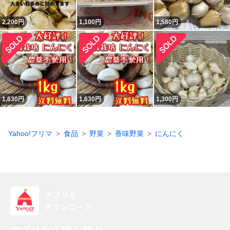
2,200
円
1,100
円
1,580
円
1,630
円
1,630
円
1,300
円
Yahoo!フリマ
食品
野菜
香味野菜
にんにく