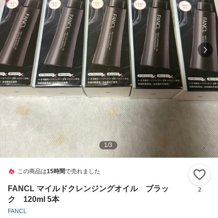
1
/
3
この商品は
15時間
で売れました
い
FANCL マイルドクレンジングオイル ブラッ
2
ク 120ml 5本
FANCL