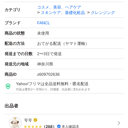
コスメ、美容、ヘアケア
カテゴリ
スキンケア、基礎化粧品
クレンジング
ブランド
FANCL
商品の状態
未使用
配送の方法
おてがる配送（ヤマト運輸）
発送までの日数
2〜3日で発送
発送元の地域
神奈川県
商品ID
z609702636
Yahoo!フリマは全品送料無料・匿名配送
代金は運営が一旦預かり、評価後、出品者に支払われます
出品者
りり
（
268
）
本人確認済