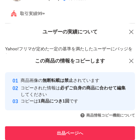
取引実績99+
ユーザーの実績について
価格の相談
商品への質問
商品への質問からの値下げ交渉、不適切なカテゴリ変更依頼は禁止です
Yahoo!フリマが定めた一定の基準を満たしたユーザーにバッジを
付与しています
この商品をみている人にオススメ
この商品の情報をコピーします
安心取引出品者
最大10%対象
Yahoo!フリマの基準をクリアした安
安心取引出品者
商品画像の
無断転載は禁止
されています
心・安全なユーザーです
コピーされた情報は
必ずご自身の商品に合わせて編集
取引実績
してください
コピーは
1商品につき1回
です
このユーザーはYahoo!フリマの取
取引実績◯+
いいね！
いいね！
5,599
円
7,000
円
5,555
円
引を完了させた実績があります
商品情報コピー機能について
このユーザーは他フリマサービス
他フリマ実績◯+
出品ページへ
での取引実績があります