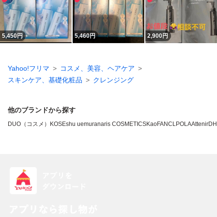
5,450
円
5,460
円
2,900
円
Yahoo!フリマ
コスメ、美容、ヘアケア
スキンケア、基礎化粧品
クレンジング
他のブランドから探す
DUO（コスメ）
KOSE
shu uemura
naris COSMETICS
Kao
FANCL
POLA
Attenir
DH