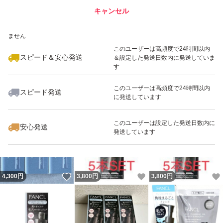
キャンセル
スピード&安心発送
いいね！
いいね！
3,299
※このバッジは実績に基づく表示であり、発送を保証しているものではあり
円
2,980
円
3,800
円
ません
最大10%対象
このユーザーは高頻度で24時間以内
スピード＆安心発送
＆設定した発送日数内に発送していま
す
このユーザーは高頻度で24時間以内
スピード発送
に発送しています
いいね！
いいね！
5,100
円
5,555
円
3,500
円
最大10%対象
このユーザーは設定した発送日数内に
安心発送
発送しています
いいね！
いいね！
4,300
円
3,800
円
3,800
円