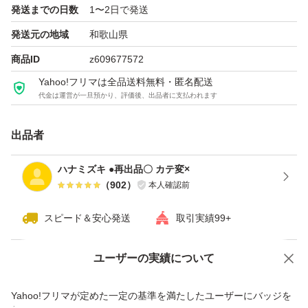
発送までの日数
1〜2日で発送
発送元の地域
和歌山県
商品ID
z609677572
Yahoo!フリマは全品送料無料・匿名配送
代金は運営が一旦預かり、評価後、出品者に支払われます
出品者
ハナミズキ ●再出品〇 カテ変×
（
902
）
本人確認前
スピード＆安心発送
取引実績99+
ユーザーの実績について
価格の相談
商品への質問
商品への質問からの値下げ交渉、不適切なカテゴリ変更依頼は禁止です
Yahoo!フリマが定めた一定の基準を満たしたユーザーにバッジを