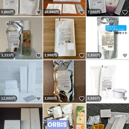
いいね！
いいね！
5,860
円
10,980
円
7,500
円
いいね！
いいね！
3,333
円
2,998
円
5,950
円
いいね！
いいね！
12,000
円
3,000
円
8,880
円