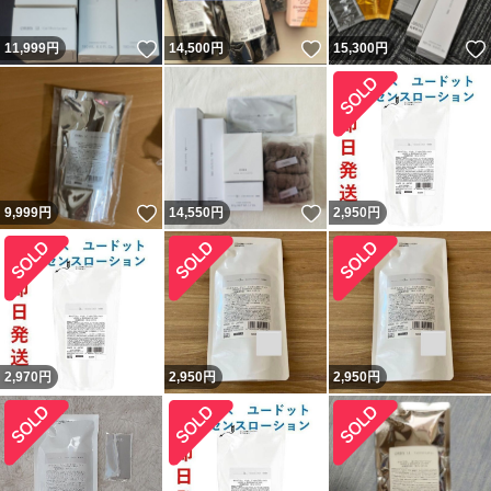
いいね！
いいね！
11,999
円
14,500
円
15,300
円
いいね！
いいね！
9,999
円
14,550
円
2,950
円
2,970
円
2,950
円
2,950
円