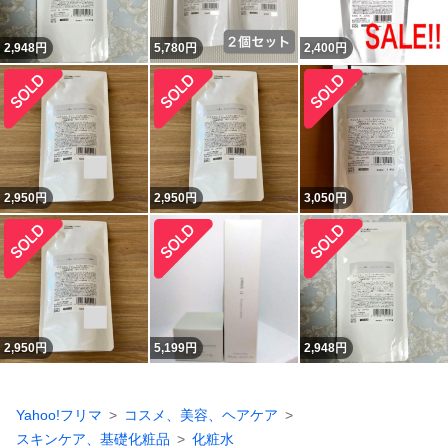
2,948
円
5,780
円
2,400
円
2,950
円
2,950
円
3,050
円
2,950
円
5,199
円
2,948
円
Yahoo!フリマ
コスメ、美容、ヘアケア
スキンケア、基礎化粧品
化粧水