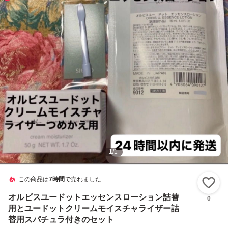
1
/
1
この商品は
7時間
で売れました
い
オルビスユードットエッセンスローション詰替
0
用とユードットクリームモイスチャライザー詰
替用スパチュラ付きのセット