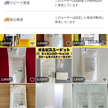
このユーザーは高頻度で24時間以内
スピード発送
に発送しています
いいね！
いいね！
5,950
円
5,999
円
3,050
円
最大10%対象
このユーザーは設定した発送日数内に
安心発送
発送しています
いいね！
いいね！
4,970
円
3,050
円
2,975
円
いいね！
いいね！
2,950
円
6,030
円
2,950
円