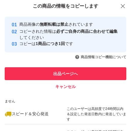
付与しています
この商品をみている人にオススメ
この商品の情報をコピーします
安心取引出品者
最大10%対象
Yahoo!フリマの基準をクリアした安
安心取引出品者
商品画像の
無断転載は禁止
されています
心・安全なユーザーです
コピーされた情報は
必ずご自身の商品に合わせて編集
取引実績
してください
コピーは
1商品につき1回
です
このユーザーはYahoo!フリマの取
取引実績◯+
いいね！
いいね！
5,900
円
5,950
円
2,980
円
引を完了させた実績があります
商品情報コピー機能について
最大10%対象
最大10%対象
このユーザーは他フリマサービス
他フリマ実績◯+
出品ページへ
での取引実績があります
キャンセル
スピード&安心発送
いいね！
いいね！
5,850
※このバッジは実績に基づく表示であり、発送を保証しているものではあり
円
2,980
円
7,990
円
ません
最大10%対象
最大10%対象
このユーザーは高頻度で24時間以内
スピード＆安心発送
＆設定した発送日数内に発送していま
す