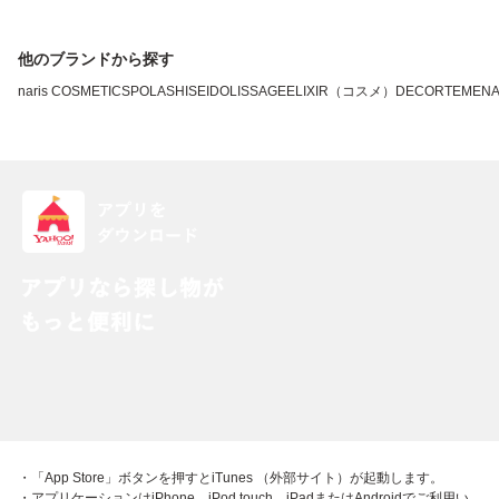
他のブランドから探す
naris COSMETICS
POLA
SHISEIDO
LISSAGE
ELIXIR（コスメ）
DECORTE
MEN
・「App Store」ボタンを押すとiTunes （外部サイト）が起動します。
・アプリケーションはiPhone、iPod touch、iPadまたはAndroidでご利用い