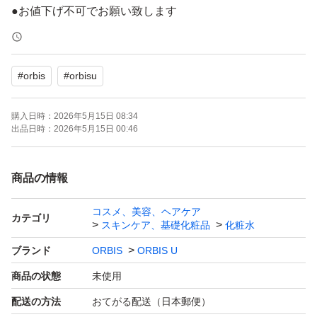
●お値下げ不可でお願い致します
24カウントダウンボーナス10%とコスメクーポンをご利
用下さい。
#
orbis
#
orbisu
◆出品から24時間が経過している場合、再出品出来
ますので商品への質問からコメントお願い致します
購入日時：
2026年5月15日 08:34
出品日時：
2026年5月15日 00:46
●深夜早朝を問わず24時間いつでもコメントご購入してい
ただいて結構です（お返事は遅れます）
商品の情報
コスメ、美容、ヘアケア
●他の商品とおまとめで送料分お値引きさせて頂きます
カテゴリ
スキンケア、基礎化粧品
化粧水
ブランド
ORBIS
ORBIS U
スパチュラは3種類ある中からランダムでお届けいたしま
商品の状態
未使用
す
配送の方法
おてがる配送（日本郵便）