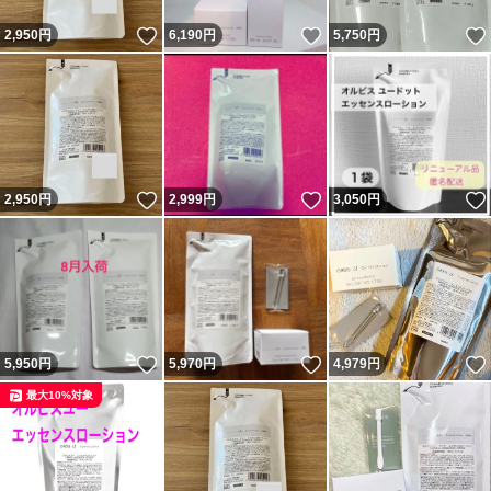
いいね！
いいね！
2,950
円
6,190
円
5,750
円
いいね！
いいね！
2,950
円
2,999
円
3,050
円
いいね！
いいね！
5,950
円
5,970
円
4,979
円
最大10%対象