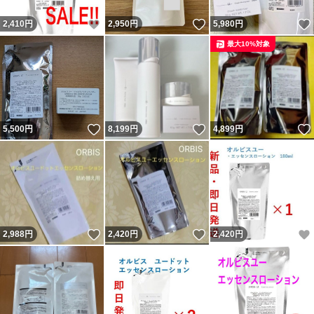
いいね！
いいね！
2,410
円
2,950
円
5,980
円
最大10%対象
いいね！
いいね！
5,500
円
8,199
円
4,899
円
いいね！
いいね！
2,988
円
2,420
円
2,420
円