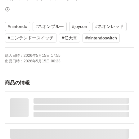
しっかり梱包しダンボールに入れ発送します
#
nintendo
#
ネオンブルー
#
joycon
#
ネオンレッド
Nintendo Switch Joy-Con （L）ネオンブルー/（R）ネオ
ンレッド HAC-S-KABAA
#
ニンテンドースイッチ
#
任天堂
#
nintendoswitch
ブランド：任天堂 Nintendo Switch
購入日時：
2026年5月15日 17:55
セット内容：本体のみ
出品日時：
2026年5月15日 00:23
パッケージ種類：通常版
色：レッド系 ブルー系
商品の情報