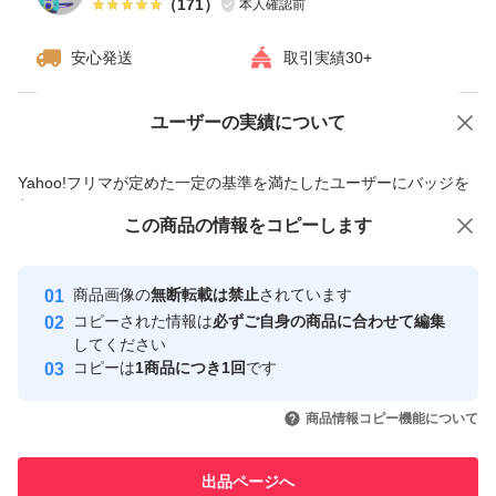
（
171
）
本人確認前
安心発送
取引実績30+
ユーザーの実績について
価格の相談
商品への質問
商品への質問からの値下げ交渉、不適切なカテゴリ変更依頼は禁止です
Yahoo!フリマが定めた一定の基準を満たしたユーザーにバッジを
付与しています
この商品をみている人にオススメ
この商品の情報をコピーします
安心取引出品者
最大10%対象
最大10%対象
Yahoo!フリマの基準をクリアした安
安心取引出品者
商品画像の
無断転載は禁止
されています
心・安全なユーザーです
コピーされた情報は
必ずご自身の商品に合わせて編集
取引実績
してください
コピーは
1商品につき1回
です
このユーザーはYahoo!フリマの取
取引実績◯+
いいね！
いいね！
19,000
円
16,700
円
18,600
円
引を完了させた実績があります
商品情報コピー機能について
このユーザーは他フリマサービス
他フリマ実績◯+
出品ページへ
での取引実績があります