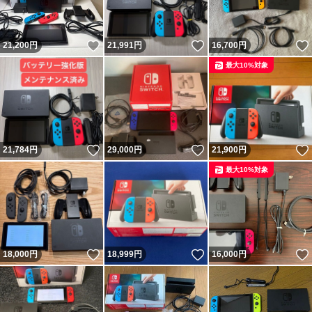
いいね！
いいね！
21,200
円
21,991
円
16,700
円
最大10%対象
いいね！
いいね！
21,784
円
29,000
円
21,900
円
最大10%対象
いいね！
いいね！
18,000
円
18,999
円
16,000
円