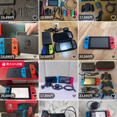
いいね！
いいね！
16,499
円
19,999
円
17,000
円
いいね！
いいね！
14,999
円
18,500
円
20,000
円
最大10%対象
いいね！
いいね！
26,800
円
17,800
円
23,000
円