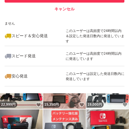
キャンセル
スピード&安心発送
いいね！
いいね！
15,300
※このバッジは実績に基づく表示であり、発送を保証しているものではあり
円
15,800
円
17,991
円
ません
最大10%対象
このユーザーは高頻度で24時間以内
スピード＆安心発送
＆設定した発送日数内に発送していま
す
このユーザーは高頻度で24時間以内
スピード発送
に発送しています
いいね！
いいね！
19,000
円
16,500
円
15,500
円
このユーザーは設定した発送日数内に
安心発送
発送しています
いいね！
いいね！
22,999
円
15,350
円
19,000
円