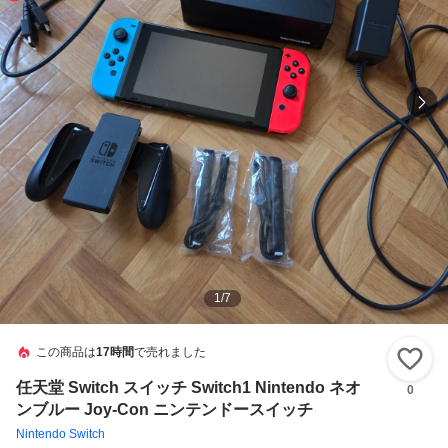
1
/
7
この商品は
17時間
で売れました
い
任天堂 Switch スイッチ Switch1 Nintendo ネオ
0
ンブルー Joy-Con ニンテンドースイッチ
Nintendo Switch