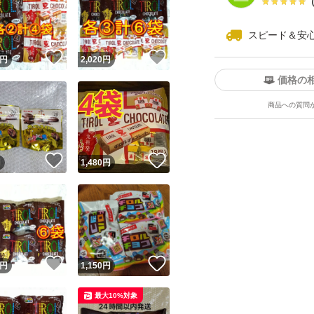
スピード＆安
！
いいね！
いいね！
円
2,020
円
価格の
商品への質問
！
いいね！
いいね！
円
1,480
円
！
いいね！
いいね！
円
1,150
円
最大10%対象