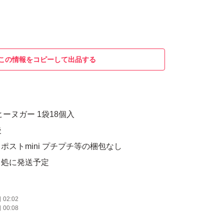
この情報をコピーして出品する
ーヌガー 1袋18個入
後
ポストmini プチプチ等の梱包なし
目処に発送予定
02:02
00:08