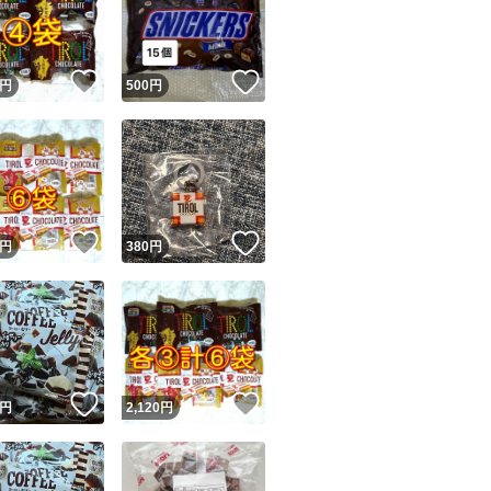
！
いいね！
いいね！
円
500
円
ユーザーの実績について
！
いいね！
いいね！
円
380
円
o!フリマが定めた一定の基準を満たしたユーザーにバッジを付与しています
出品者
この商品の情報をコピーします
取引出品者
Yahoo!フリマの基準をクリアした安心・安全なユーザーです
！
いいね！
いいね！
商品画像の
無断転載は禁止
されています
円
2,120
円
コピーされた情報は
必ずご自身の商品に合わせて編集
してください
コピーは
1商品につき1回
です
実績◯+
このユーザーはYahoo!フリマの取引を完了させた実績があり