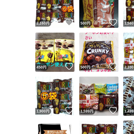
いいね！
いいね
2,160
円
500
円
1,580
いいね！
いいね
450
円
500
円
2,100
Yaho
安心取引
安心
いいね！
いいね
1,900
円
1,599
円
1,499
取引実績
取引