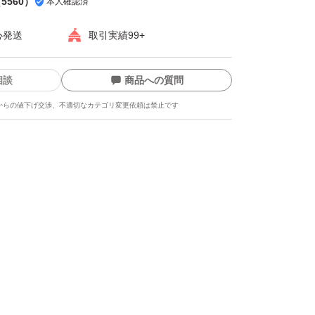
（
5560
）
本人確認済
心発送
取引実績99+
相談
商品への質問
からの値下げ交渉、不適切なカテゴリ変更依頼は禁止です