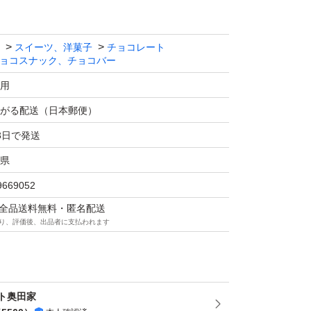
スイーツ、洋菓子
チョコレート
ョコスナック、チョコバー
用
がる配送（日本郵便）
3日で発送
県
9669052
マは全品送料無料・匿名配送
り、評価後、出品者に支払われます
ト奥田家