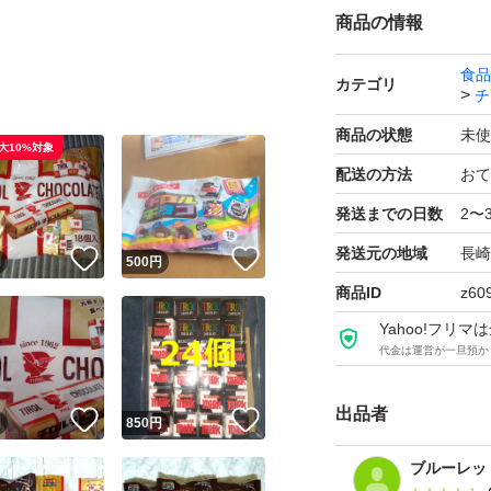
商品の情報
食品
カテゴリ
チ
商品の状態
未使
大10%対象
配送の方法
おて
発送までの日数
2〜
発送元の地域
長崎
！
いいね！
いいね！
円
500
円
商品ID
z60
Yahoo!フリ
代金は運営が一旦預か
出品者
！
いいね！
いいね！
円
850
円
ブルーレッ