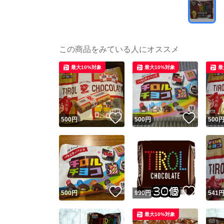
この商品をみている人にオススメ
最大10%対象
最大10%対象
最
いいね！
いいね
500
円
500
円
500
いいね！
いいね
500
円
990
円
541
最大10%対象