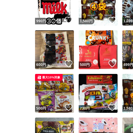
他フ
いいね！
いいね
990
円
1,580
円
1,099
スピード
※このバッ
スピ
いいね！
いいね
600
円
500
円
499
スピ
最大10%対象
安心
いいね！
いいね
500
円
730
円
1,580