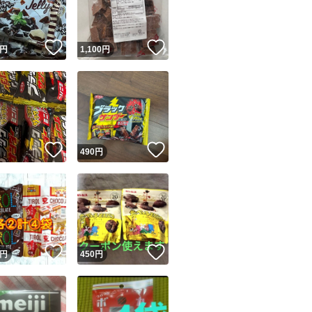
商品情報コピー機
リマ実績◯+
このユーザーは他フリマサービスでの取引実績があります
！
いいね！
いいね！
円
1,100
円
出品ページへ
&安心発送
キャンセル
ジは実績に基づく表示であり、発送を保証しているものではありません
このユーザーは高頻度で24時間以内＆設定した発送日数内に
ード＆安心発送
ます
！
いいね！
いいね！
円
490
円
ード発送
このユーザーは高頻度で24時間以内に発送しています
発送
このユーザーは設定した発送日数内に発送しています
！
いいね！
いいね！
円
450
円