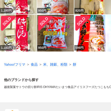
1,180
円
950
円
820
円
1,180
円
950
円
599
円
Yahoo!フリマ
食品
米、雑穀、粉類
餅
他のブランドから探す
越後製菓
サトウの切り餅
IRIS OHYAMA
たいまつ食品
アイリスフーズ
たつこもち