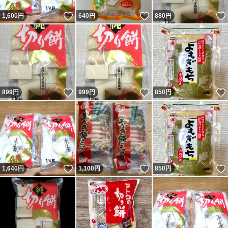
いいね！
いいね！
1,600
円
640
円
880
円
いいね！
いいね！
899
円
999
円
850
円
いいね！
いいね！
1,640
円
1,100
円
850
円