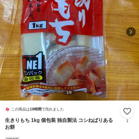
1
/
4
この商品は
19時間
で売れました
い
生きりもち 1kg 個包装 独自製法 コシねばりある
1
お餅