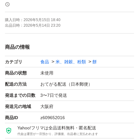
賞味期限2027.2月
購入日時：
2026年5月15日 18:40
出品日時：
2026年5月14日 23:20
よろしくお願いいたします
商品の情報
カテゴリ
食品
米、雑穀、粉類
餅
商品の状態
未使用
配送の方法
おてがる配送（日本郵便）
発送までの日数
3〜7日で発送
発送元の地域
大阪府
商品ID
z609652016
Yahoo!フリマは全品送料無料・匿名配送
代金は運営が一旦預かり、評価後、出品者に支払われます