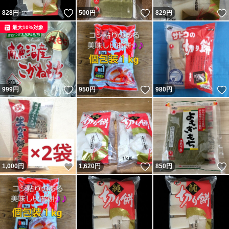
いいね！
いいね！
828
円
500
円
829
円
最大10%対象
いいね！
いいね！
999
円
950
円
980
円
いいね！
いいね！
1,000
円
1,620
円
850
円