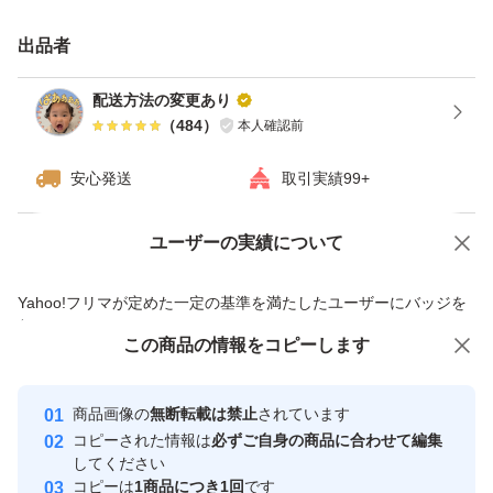
出品者
配送方法の変更あり
（
484
）
本人確認前
安心発送
取引実績99+
ユーザーの実績について
価格の相談
商品への質問
商品への質問からの値下げ交渉、不適切なカテゴリ変更依頼は禁止です
Yahoo!フリマが定めた一定の基準を満たしたユーザーにバッジを
付与しています
この商品をみている人にオススメ
この商品の情報をコピーします
安心取引出品者
最大10%対象
Yahoo!フリマの基準をクリアした安
安心取引出品者
商品画像の
無断転載は禁止
されています
心・安全なユーザーです
コピーされた情報は
必ずご自身の商品に合わせて編集
取引実績
してください
コピーは
1商品につき1回
です