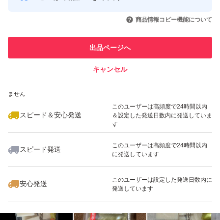
このユーザーはYahoo!フリマの取
取引実績◯+
いいね！
いいね！
950
円
820
円
950
円
引を完了させた実績があります
商品情報コピー機能について
最大10%対象
このユーザーは他フリマサービス
他フリマ実績◯+
出品ページへ
での取引実績があります
キャンセル
スピード&安心発送
いいね！
いいね！
950
※このバッジは実績に基づく表示であり、発送を保証しているものではあり
円
1,100
円
828
円
ません
最大10%対象
このユーザーは高頻度で24時間以内
スピード＆安心発送
＆設定した発送日数内に発送していま
す
このユーザーは高頻度で24時間以内
スピード発送
に発送しています
いいね！
いいね！
829
円
1,180
円
828
円
このユーザーは設定した発送日数内に
安心発送
発送しています