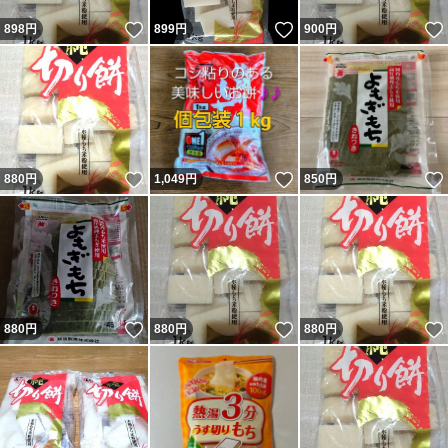
いいね！
いいね！
898
円
899
円
900
円
いいね！
いいね！
880
円
1,049
円
850
円
いいね！
いいね！
880
円
880
円
880
円