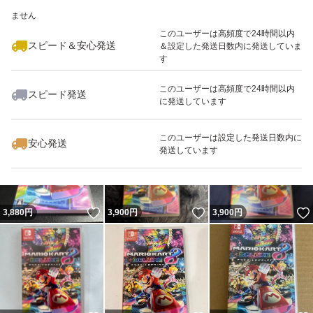
いいね！
いいね！
4,690
※このバッジは実績に基づく表示であり、発送を保証しているものではあり
円
3,980
円
3,890
円
ません
このユーザーは高頻度で24時間以内
スピード＆安心発送
＆設定した発送日数内に発送していま
す
このユーザーは高頻度で24時間以内
スピード発送
に発送しています
いいね！
いいね！
3,950
円
3,898
円
3,980
円
このユーザーは設定した発送日数内に
安心発送
発送しています
いいね！
いいね！
3,880
円
3,900
円
3,900
円