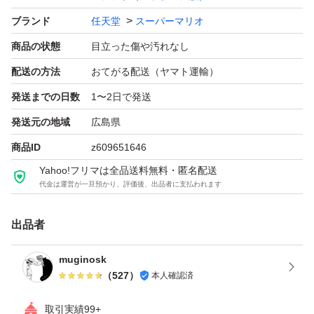
ブランド
任天堂
スーパーマリオ
商品の状態
目立った傷や汚れなし
配送の方法
おてがる配送（ヤマト運輸）
発送までの日数
1〜2日で発送
発送元の地域
広島県
商品ID
z609651646
Yahoo!フリマは全品送料無料・匿名配送
代金は運営が一旦預かり、評価後、出品者に支払われます
出品者
muginosk
（
527
）
本人確認済
取引実績99+