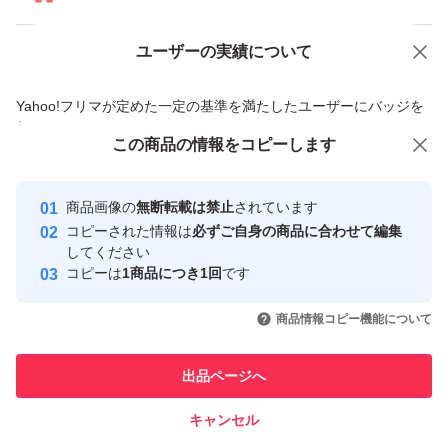
ユーザーの実績について
価格の相談
商品への質問
商品への質問からの値下げ交渉、不適切なカテゴリ変更依頼は禁止です
Yahoo!フリマが定めた一定の基準を満たしたユーザーにバッジを
付与しています
この商品をみている人にオススメ
この商品の情報をコピーします
安心取引出品者
最大10%対象
最大10%対象
Yahoo!フリマの基準をクリアした安
安心取引出品者
商品画像の
無断転載は禁止
されています
心・安全なユーザーです
コピーされた情報は
必ずご自身の商品に合わせて編集
取引実績
してください
コピーは
1商品につき1回
です
このユーザーはYahoo!フリマの取
取引実績◯+
いいね！
いいね！
4,000
円
3,950
円
3,900
円
引を完了させた実績があります
商品情報コピー機能について
最大10%対象
最大10%対象
このユーザーは他フリマサービス
他フリマ実績◯+
出品ページへ
での取引実績があります
キャンセル
スピード&安心発送