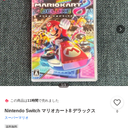
1
/
3
この商品は
11時間
で売れました
い
Nintendo Switch マリオカート8 デラックス
0
スーパーマリオ
送料無料