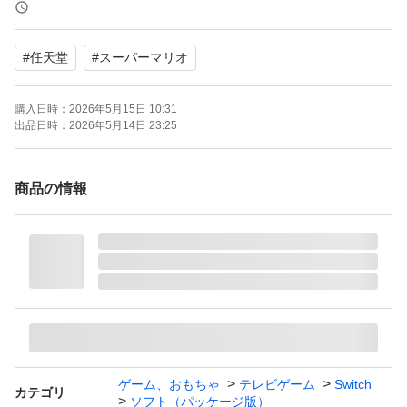
【CEROレーティング】A（全年齢対象）
#
任天堂
#
スーパーマリオ
よろしくお願いいたします。
【Switch】 マリオカート8 デラックス
購入日時：
2026年5月15日 10:31
ブランド：任天堂 スーパーマリオ
出品日時：
2026年5月14日 23:25
ゲームジャンル：アクション レース
ソフトウェア対象年齢：全年齢対象
商品の情報
パッケージ種類：通常版
オンライン：オンライン対応
プレイモード：TVモード対応 テーブルモード対応 携帯モ
ード対応
amiibo対応：amiibo対応
携帯モードプレイ人数：1.0 人
ゲーム、おもちゃ
テレビゲーム
Switch
カテゴリ
ソフト（パッケージ版）