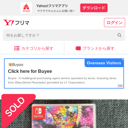
ログイン
カテゴリから探す
ブランドから探す
Overseas Visitors
Click here for Buyee
Buyee - A multilingual purchasing agent service operated by tenso, featuring items
from JDirectItems Fleamarket (provided by LY Corporation)