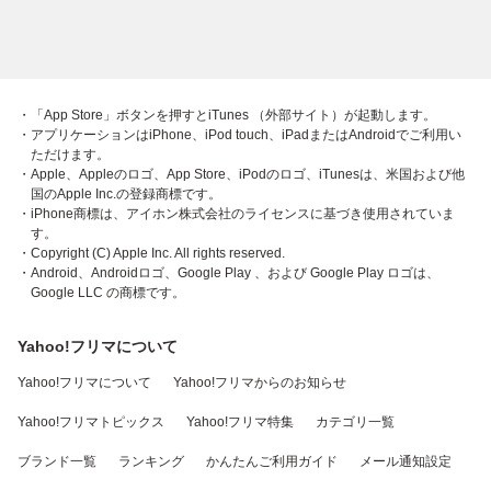
・「App Store」ボタンを押すとiTunes （外部サイト）が起動します。
・アプリケーションはiPhone、iPod touch、iPadまたはAndroidでご利用い
ただけます。
・Apple、Appleのロゴ、App Store、iPodのロゴ、iTunesは、米国および他
国のApple Inc.の登録商標です。
・iPhone商標は、アイホン株式会社のライセンスに基づき使用されていま
す。
・Copyright (C) Apple Inc. All rights reserved.
・Android、Androidロゴ、Google Play 、および Google Play ロゴは、
Google LLC の商標です。
Yahoo!フリマについて
Yahoo!フリマについて
Yahoo!フリマからのお知らせ
Yahoo!フリマトピックス
Yahoo!フリマ特集
カテゴリ一覧
ブランド一覧
ランキング
かんたんご利用ガイド
メール通知設定