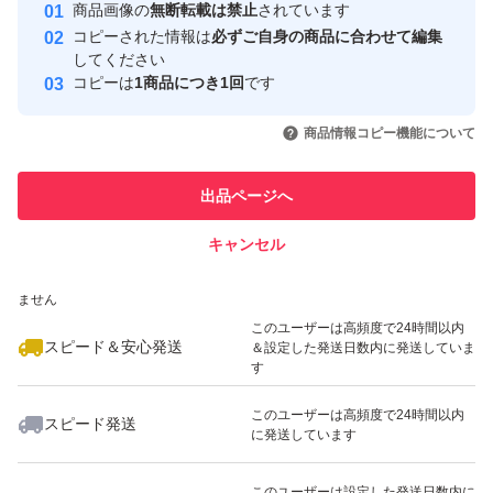
安心取引出品者
栄養
商品画像の
無断転載は禁止
されています
心・安全なユーザーです
コピーされた情報は
必ずご自身の商品に合わせて編集
健康
取引実績
してください
ビタミン
コピーは
1商品につき1回
です
このユーザーはYahoo!フリマの取
取引実績◯+
いいね！
いいね！
2,280
円
2,199
円
2,199
円
引を完了させた実績があります
商品情報コピー機能について
最大10%対象
最大10%対象
最大10%対象
U&C
このユーザーは他フリマサービス
他フリマ実績◯+
出品ページへ
での取引実績があります
キャンセル
スピード&安心発送
いいね！
いいね！
2,199
※このバッジは実績に基づく表示であり、発送を保証しているものではあり
円
2,199
円
2,199
円
ません
最大10%対象
このユーザーは高頻度で24時間以内
スピード＆安心発送
＆設定した発送日数内に発送していま
す
このユーザーは高頻度で24時間以内
スピード発送
に発送しています
いいね！
いいね！
2,250
円
2,280
円
2,199
円
最大10%対象
このユーザーは設定した発送日数内に