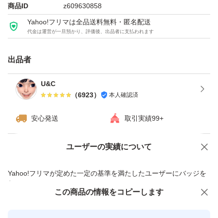
ダイエット
商品ID
z609630858
オーガーメイド
Yahoo!フリマは全品送料無料・匿名配送
代金は運営が一旦預かり、評価後、出品者に支払われます
OgarMade
マッドプロテイン
出品者
MAD
ソイプロテイン
U&C
（
6923
）
本人確認済
トレーニング
おうちトレーニング
安心発送
取引実績99+
ワークアウト
シェイプアップ
ユーザーの実績について
価格の相談
商品への質問
スリムボディ
商品への質問からの値下げ交渉、不適切なカテゴリ変更依頼は禁止です
Yahoo!フリマが定めた一定の基準を満たしたユーザーにバッジを
エクササイズ
付与しています
ヨガ
この商品をみている人にオススメ
この商品の情報をコピーします
安心取引出品者
ボディメイク
最大10%対象
最大10%対象
Yahoo!フリマの基準をクリアした安