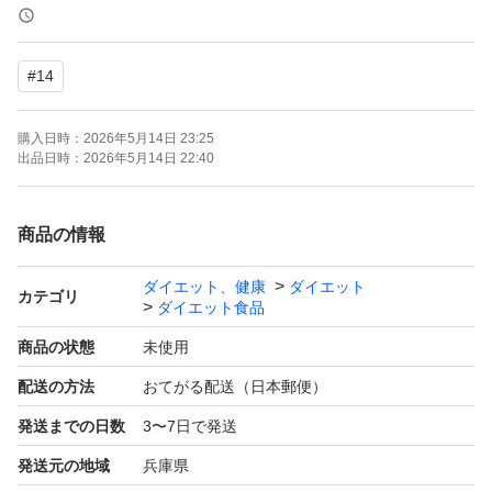
即購入、無言購入OKです。
#
14
ゆうパケットポストで発送予定です。
購入日時：
2026年5月14日 23:25
簡易包装で発送します。
出品日時：
2026年5月14日 22:40
袋にダメージが発生する場合があります。
商品の情報
簡易包装の為、
ダイエット、健康
ダイエット
開封時にカッターやハサミなど
カテゴリ
ダイエット食品
刃物を使用する場合はご注意ください。
商品の状態
未使用
配送の方法
おてがる配送（日本郵便）
プロテイン
発送までの日数
3〜7日で発送
筋トレ
発送元の地域
兵庫県
ジム