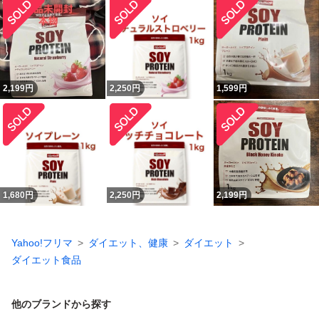
2,199
円
2,250
円
1,599
円
1,680
円
2,250
円
2,199
円
Yahoo!フリマ
ダイエット、健康
ダイエット
ダイエット食品
他のブランドから探す