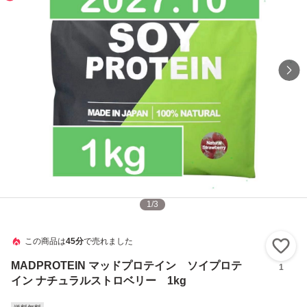
1
/
3
この商品は
45分
で売れました
い
MADPROTEIN マッドプロテイン ソイプロテ
1
イン ナチュラルストロベリー 1kg