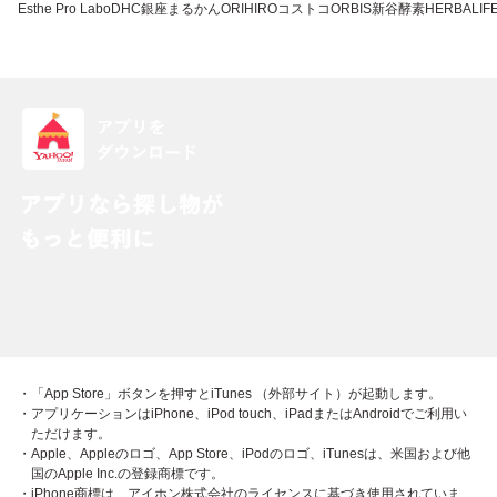
Esthe Pro Labo
DHC
銀座まるかん
ORIHIRO
コストコ
ORBIS
新谷酵素
HERBALIFE
・「App Store」ボタンを押すとiTunes （外部サイト）が起動します。
・アプリケーションはiPhone、iPod touch、iPadまたはAndroidでご利用い
ただけます。
・Apple、Appleのロゴ、App Store、iPodのロゴ、iTunesは、米国および他
国のApple Inc.の登録商標です。
・iPhone商標は、アイホン株式会社のライセンスに基づき使用されていま