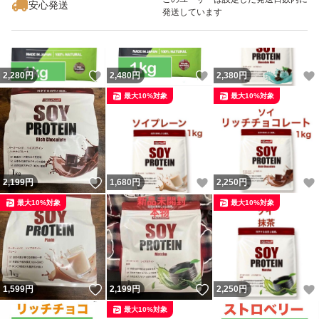
安心発送
発送しています
いいね！
いいね！
2,280
円
2,480
円
2,380
円
最大10%対象
最大10%対象
いいね！
いいね！
2,199
円
1,680
円
2,250
円
最大10%対象
最大10%対象
いいね！
いいね！
1,599
円
2,199
円
2,250
円
最大10%対象