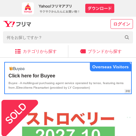
ログイン
カテゴリから探す
ブランドから探す
Overseas Visitors
Click here for Buyee
Buyee - A multilingual purchasing agent service operated by tenso, featuring items
from JDirectItems Fleamarket (provided by LY Corporation)