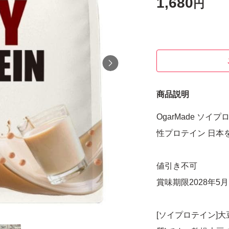
1,680
円
商品説明
OgarMade ソイ
性プロテイン 日本を
値引き不可
賞味期限2028年5
[ソイプロテイン]