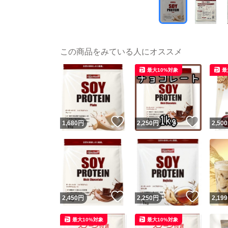
この商品をみている人にオススメ
最大10%対象
最
いいね！
いいね
1,680
円
2,250
円
2,500
いいね！
いいね
2,450
円
2,250
円
2,199
最大10%対象
最大10%対象