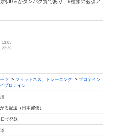
の約30％がタンパク質であり、9種類の必須ア
いるのが特徴です。
]植物由来であるステビアを使用しております。
プロテインは食物繊維が豊富で腹持ちがよく満足
ダイエットしたい方にもオススメです。
13:05
22:39
為に重要なコスパ。MADPROTEINは中間マー
で原料調達、製造、販売し圧倒的なコスパを実
ーツ
フィットネス、トレーニング
プロテイン
属スプーン山盛り1杯(1食20g)に水や牛乳、お
イプロテイン
てお召し上がりください。
用
がる配送（日本郵便）
→#hi値引き不可
3日で発送
道