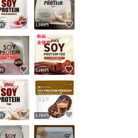
！
いいね！
いいね！
円
1,599
円
ユーザーの実績について
！
いいね！
いいね！
円
3,280
円
o!フリマが定めた一定の基準を満たしたユーザーにバッジを付与しています
出品者
この商品の情報をコピーします
取引出品者
Yahoo!フリマの基準をクリアした安心・安全なユーザーです
！
いいね！
いいね！
商品画像の
無断転載は禁止
されています
円
2,780
円
コピーされた情報は
必ずご自身の商品に合わせて編集
してください
コピーは
1商品につき1回
です
実績◯+
このユーザーはYahoo!フリマの取引を完了させた実績があり