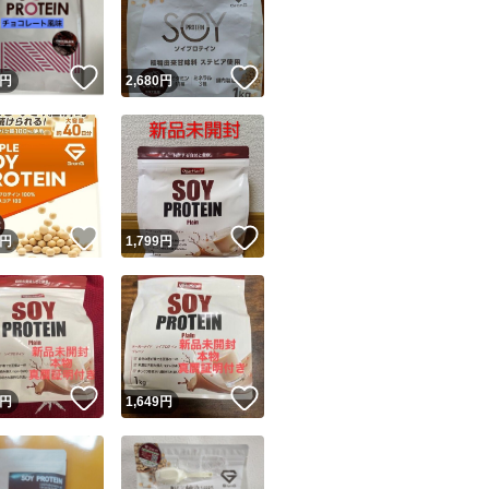
商品情報コピー機
リマ実績◯+
このユーザーは他フリマサービスでの取引実績があります
！
いいね！
いいね！
円
2,680
円
出品ページへ
&安心発送
キャンセル
ジは実績に基づく表示であり、発送を保証しているものではありません
このユーザーは高頻度で24時間以内＆設定した発送日数内に
ード＆安心発送
ます
！
いいね！
いいね！
円
1,799
円
ード発送
このユーザーは高頻度で24時間以内に発送しています
発送
このユーザーは設定した発送日数内に発送しています
！
いいね！
いいね！
円
1,649
円