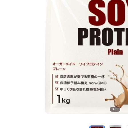
1
/
3