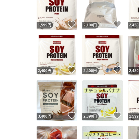
いいね！
いいね
1,599
円
2,100
円
2,450
いいね！
いいね
2,400
円
2,400
円
2,480
Yaho
安心取引
安心
いいね！
いいね
3,400
円
2,390
円
1,599
取引実績
取引