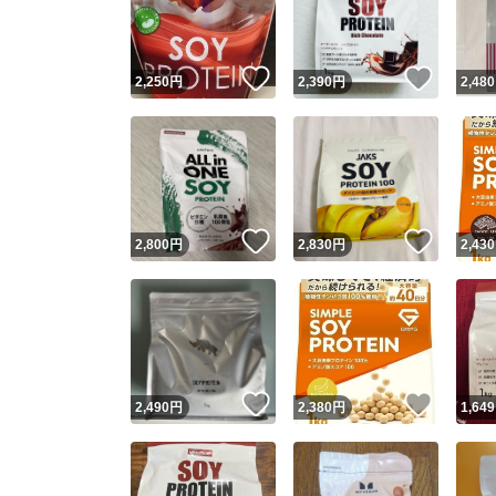
他フ
いいね！
いいね
2,250
円
2,390
円
2,480
スピード
※このバッ
スピ
いいね！
いいね
2,800
円
2,830
円
2,430
スピ
安心
いいね！
いいね
2,490
円
2,380
円
1,649