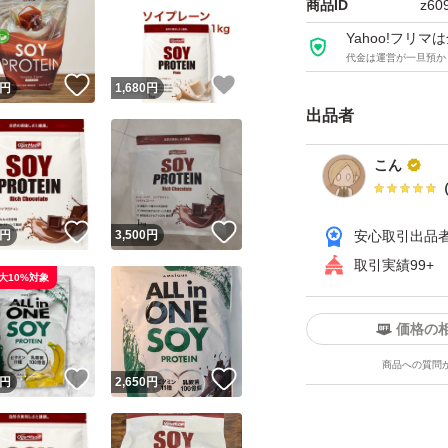
商品ID
z60
Yahoo!フリ
代金は運営が一旦預か
！
いいね！
いいね！
円
1,680
円
出品者
こん
！
いいね！
いいね！
円
3,500
円
安心取引出品
取引実績99+
大10%対象
価格の
商品への質問
！
いいね！
いいね！
円
2,650
円