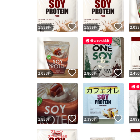
いいね！
いいね
1,599
円
1,599
円
2,033
最大10%対象
いいね！
いいね
2,033
円
2,800
円
2,450
最
いいね！
いいね
1,880
円
2,390
円
2,899