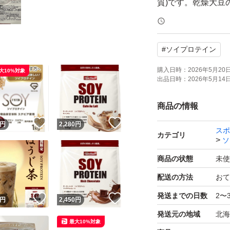
質)です。乾燥大豆
ミノ酸が含まれて
[原料へのこだわり
#
ソイプロテイン
[ダイエット]ソイ
感を得やすい為、
購入日時：
2026年5月20日 
大10%対象
出品日時：
2026年5月14日 
[コスパ]続けて飲む
ジンを挟まず自社
商品の情報
現しています。
！
いいね！
いいね！
円
2,280
円
スポ
[お召し上がり方]付
カテゴリ
ソ
好きな飲料に混ぜ
商品の状態
未使
配送の方法
おて
激安商品はこちら！
発送までの日数
2〜
！
いいね！
いいね！
円
2,450
円
発送元の地域
北海
最大10%対象