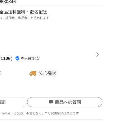
9630846
マは全品送料無料・匿名配送
り、評価後、出品者に支払われます
（
1106
）
本人確認済
者
安心発送
相談
商品への質問
からの値下げ交渉、不適切なカテゴリ変更依頼は禁止です