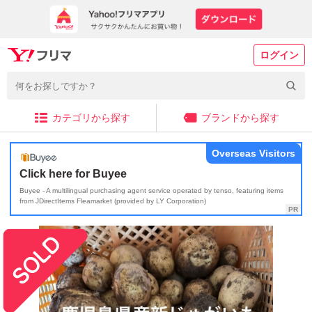
ログイン
カテゴリから探す
ブランドから探す
Overseas Visitors
Click here for Buyee
Buyee - A multilingual purchasing agent service operated by tenso, featuring items
from JDirectItems Fleamarket (provided by LY Corporation)