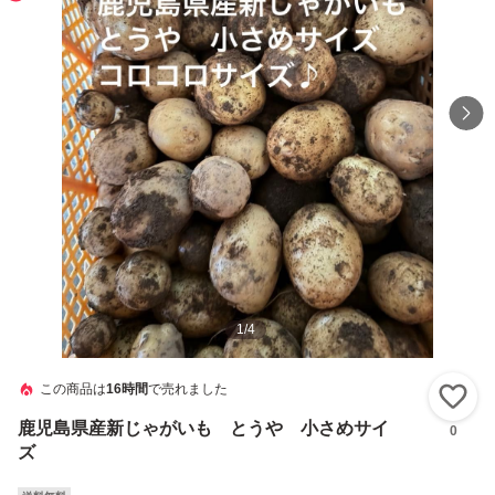
1
/
4
この商品は
16時間
で売れました
い
鹿児島県産新じゃがいも とうや 小さめサイ
0
ズ