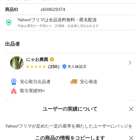
商品ID
z609629374
Yahoo!フリマは全品送料無料・匿名配送
代金は運営が一旦預かり、評価後、出品者に支払われます
出品者
にゃお農園
（
250
）
本人確認済
安心取引出品者
安心発送
取引実績99+
ユーザーの実績について
価格の相談
商品への質問
商品への質問からの値下げ交渉、不適切なカテゴリ変更依頼は禁止です
Yahoo!フリマが定めた一定の基準を満たしたユーザーにバッジを
付与しています
この商品をみている人にオススメ
この商品の情報をコピーします