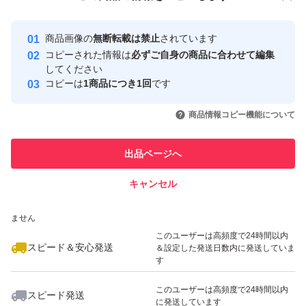
安心取引出品者
最大10%対象
最大10%対象
最大10%対象
Yahoo!フリマの基準をクリアした安
安心取引出品者
商品画像の
無断転載は禁止
されています
心・安全なユーザーです
コピーされた情報は
必ずご自身の商品に合わせて編集
取引実績
してください
コピーは
1商品につき1回
です
このユーザーはYahoo!フリマの取
取引実績◯+
いいね！
いいね！
1,600
円
3,110
円
2,000
円
引を完了させた実績があります
商品情報コピー機能について
最大10%対象
最大10%対象
このユーザーは他フリマサービス
他フリマ実績◯+
出品ページへ
での取引実績があります
キャンセル
スピード&安心発送
いいね！
いいね！
1,340
※このバッジは実績に基づく表示であり、発送を保証しているものではあり
円
2,000
円
2,090
円
ません
最大10%対象
このユーザーは高頻度で24時間以内
スピード＆安心発送
＆設定した発送日数内に発送していま
す
このユーザーは高頻度で24時間以内
スピード発送
に発送しています