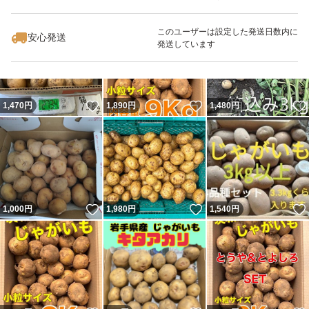
いいね！
いいね！
3,060
円
1,600
円
1,470
円
このユーザーは設定した発送日数内に
安心発送
発送しています
いいね！
いいね！
1,470
円
1,890
円
1,480
円
いいね！
いいね！
1,000
円
1,980
円
1,540
円