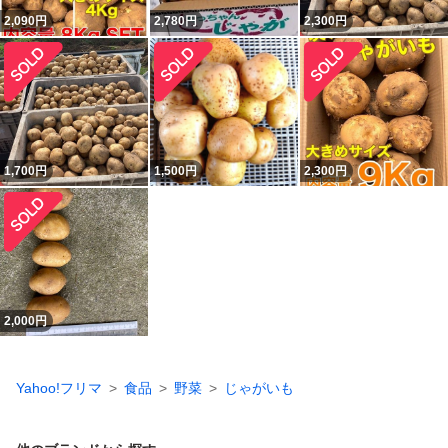
2,090
円
2,780
円
2,300
円
1,700
円
1,500
円
2,300
円
2,000
円
Yahoo!フリマ
食品
野菜
じゃがいも