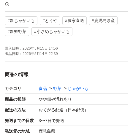
コロコロサイズです♪
皮ごとチンしてお召し上がりいただけます。
#
新じゃがいも
#
とうや
#
農家直送
#
鹿児島県産
掘り立てなので皮が薄く剥けやすくなっていますが、品質
#
新鮮野菜
#
小さめじゃがいも
には問題ありません。
購入日時：
2026年5月15日 14:56
また農作物なので、収穫時梱包時にしっかり確認していま
出品日時：
2026年5月14日 22:39
すが、傷など気づかず入っている場合もございます。
またお天気や農作業の都合で発送までにお時間をいただく
商品の情報
場合がございます。
それらの点などご理解くださる方のみご購入よろしくお願
カテゴリ
食品
野菜
じゃがいも
いいたします♪
商品の状態
やや傷や汚れあり
配送の方法
おてがる配送（日本郵便）
また常温発送ですので、商品到着次第すぐに開封お願いい
発送までの日数
3〜7日で発送
たします。
発送元の地域
鹿児島県