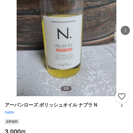
1
/
8
い
アーバンローズ ポリッシュオイル ナプラ N
0
napla
送料無料
3,000
円