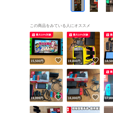
この商品をみている人にオススメ
最大10%対象
最大10%対象
最
いいね！
いいね
15,500
円
19,800
円
18,50
最
いいね！
いいね
19,999
円
16,000
円
17,80