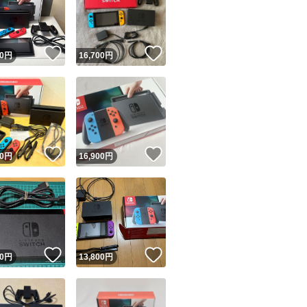
！
いいね！
いいね！
0
円
16,700
円
ユーザーの実績について
！
いいね！
いいね！
0
円
16,900
円
o!フリマが定めた一定の基準を満たしたユーザーにバッジを付与しています
出品者
この商品の情報をコピーします
取引出品者
Yahoo!フリマの基準をクリアした安心・安全なユーザーです
！
いいね！
いいね！
商品画像の
無断転載は禁止
されています
0
円
13,800
円
コピーされた情報は
必ずご自身の商品に合わせて編集
してください
コピーは
1商品につき1回
です
実績◯+
このユーザーはYahoo!フリマの取引を完了させた実績があり