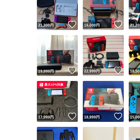
いいね！
いいね
21,300
円
19,000
円
21,20
いいね！
いいね
19,999
円
22,999
円
18,50
Yaho
最大10%対象
安心取引
安心
いいね！
いいね
17,999
円
18,999
円
15,00
取引実績
取引