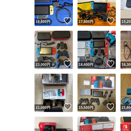
他フ
いいね！
いいね
16,600
円
17,800
円
15,20
スピード
※このバッ
スピ
いいね！
いいね
23,000
円
18,600
円
16,30
スピ
安心
いいね！
いいね
21,000
円
15,500
円
21,60