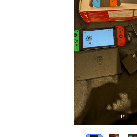
1
/
4