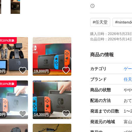
中古品 動作確認済
#
任天堂
#
nintend
セット内容 :
・Nintendo Switc
購入日時：
2026年5月23日 
出品日時：
2026年5月14日 
大10%対象
・Joy-Con 2つ
・Joy-Conストラ
商品の情報
・Nintendo Swit
カテゴリ
ゲー
！
いいね！
いいね！
・HDMIケーブル
0
円
19,000
円
ブランド
任天
・Joy-Conグリップ
大10%対象
パッケージ種類 : 
商品の状態
やや
画像にあるものが
配送の方法
おて
(注) 動作確認し
発送までの日数
1〜
！
いいね！
いいね！
0
円
14,300
円
Joy-Con箱と色違い
発送元の地域
富山