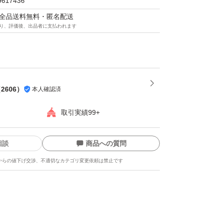
9617436
ック発送です。
マは全品送料無料・匿名配送
り、評価後、出品者に支払われます
（
2606
）
本人確認済
取引実績99+
相談
商品への質問
からの値下げ交渉、不適切なカテゴリ変更依頼は禁止です