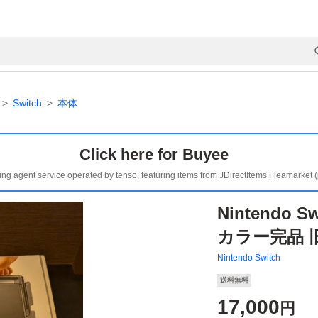
Switch
本体
Click here for Buyee
ing agent service operated by tenso, featuring items from JDirectItems Fleamarket 
Nintendo Sw
カラー完品 
Nintendo Switch
送料無料
17,000
円