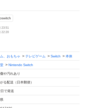
oswitch
h本体
23:51
22:20
ップ2つ
chドック
ム、おもちゃ
テレビゲーム
Switch
本体
、充電器
堂
Nintendo Switch
カラー旧型
傷や汚れあり
全て、即購入可能です。
がる配送（日本郵便）
たソフトは付属しません。
2日で発送
県