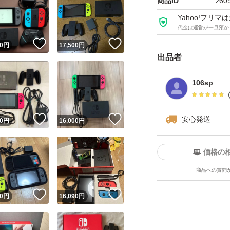
商品ID
z60
発送方法はゆうパ
Yahoo!フリ
代金は運営が一旦預か
！
いいね！
いいね！
0
円
17,500
円
出品者
106sp
！
いいね！
いいね！
安心発送
0
円
16,000
円
価格の
商品への質問
！
いいね！
いいね！
0
円
16,090
円