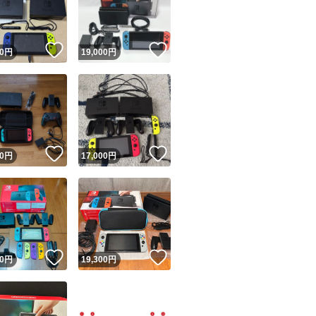
商品情報コピー機
リマ実績◯+
このユーザーは他フリマサービスでの取引実績があります
！
いいね！
いいね！
0
円
19,000
円
出品ページへ
&安心発送
キャンセル
ジは実績に基づく表示であり、発送を保証しているものではありません
このユーザーは高頻度で24時間以内＆設定した発送日数内に
ード＆安心発送
ます
！
いいね！
いいね！
0
円
17,000
円
ード発送
このユーザーは高頻度で24時間以内に発送しています
発送
このユーザーは設定した発送日数内に発送しています
！
いいね！
いいね！
0
円
19,300
円