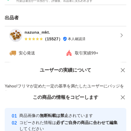
代金は運営が一旦預かり、評価後、出品者に支払われます
★チャック付き袋でのお届けですので、保存にも便利！
★ドライフルーツとナッツのミックスは発送日の袋詰めで
出品者
もナッツがしけてしまう可能性がございます。ご理解・ご
了承下さい。
nazuna_mkt.
（
15527
）
本人確認済
#素焼きアーモンド
安心発送
取引実績99+
#くるみ
#カシューナッツ
ユーザーの実績について
価格の相談
商品への質問
#ミックスナッツ
商品への質問からの値下げ交渉、不適切なカテゴリ変更依頼は禁止です
Yahoo!フリマが定めた一定の基準を満たしたユーザーにバッジを
#ドライフルーツ
付与しています
#ナッツミックス
この商品をみている人にオススメ
この商品の情報をコピーします
安心取引出品者
最大10%対象
最大10%対象
Yahoo!フリマの基準をクリアした安
安心取引出品者
商品画像の
無断転載は禁止
されています
心・安全なユーザーです
コピーされた情報は
必ずご自身の商品に合わせて編集
取引実績
してください