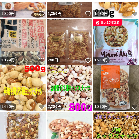
いいね！
いいね！
1,800
円
1,350
円
1,980
円
最大10%対象
いいね！
いいね！
1,199
円
790
円
1,900
円
いいね！
いいね！
1,650
円
2,280
円
1,350
円