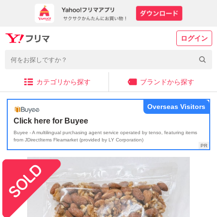
ログイン
カテゴリから探す
ブランドから探す
Overseas Visitors
Click here for Buyee
Buyee - A multilingual purchasing agent service operated by tenso, featuring items
from JDirectItems Fleamarket (provided by LY Corporation)