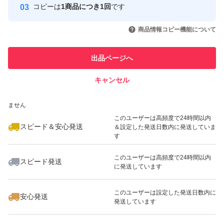
コピーは
1商品につき1回
です
このユーザーはYahoo!フリマの取
取引実績◯+
いいね！
いいね！
1,380
円
1,680
円
1,350
円
引を完了させた実績があります
商品情報コピー機能について
最大10%対象
最大10%対象
このユーザーは他フリマサービス
他フリマ実績◯+
出品ページへ
での取引実績があります
キャンセル
スピード&安心発送
いいね！
いいね！
1,380
※このバッジは実績に基づく表示であり、発送を保証しているものではあり
円
1,290
円
1,499
円
ません
最大10%対象
このユーザーは高頻度で24時間以内
スピード＆安心発送
＆設定した発送日数内に発送していま
す
このユーザーは高頻度で24時間以内
スピード発送
に発送しています
いいね！
いいね！
999
円
1,650
円
1,380
円
最大10%対象
最大10%対象
このユーザーは設定した発送日数内に
安心発送
発送しています