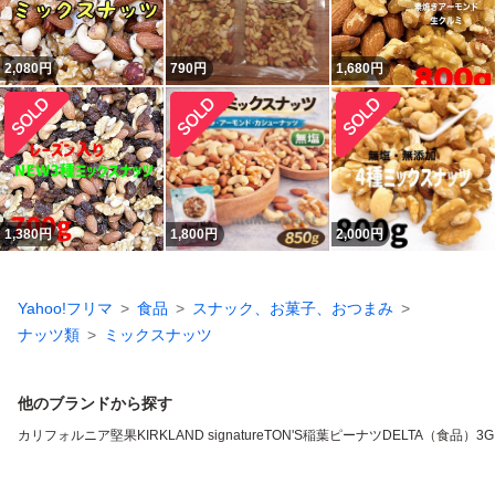
2,080
円
790
円
1,680
円
1,380
円
1,800
円
2,000
円
Yahoo!フリマ
食品
スナック、お菓子、おつまみ
ナッツ類
ミックスナッツ
他のブランドから探す
カリフォルニア堅果
KIRKLAND signature
TON'S
稲葉ピーナツ
DELTA（食品）
3G