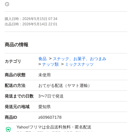
《賞味期限》
ご注文より約150日
購入日時：
2026年5月15日 07:34
(画像の賞味期限はサンプルになります。ご注文を受けて
出品日時：
2026年5月14日 22:01
から製造します！)
商品の情報
《コメント》
食品
スナック、お菓子、おつまみ
アメリカ産ノンパレル種の素焼きアーモンド、アメリカ産
カテゴリ
ナッツ類
ミックスナッツ
の生くるみ、ベトナム産の深煎りカシューナッツの3種ミ
商品の状態
未使用
ックスナッツです♪
配送の方法
おてがる配送（ヤマト運輸）
通常より深煎りで香ばしいカシューナッツを使用しており
発送までの日数
3〜7日で発送
ます^ ^
発送元の地域
愛知県
★全てご注文いただいてから袋詰いたしますので、新鮮な
商品ID
z609607178
ナッツをお届けいたします^ - ^
Yahoo!フリマは全品送料無料・匿名配送