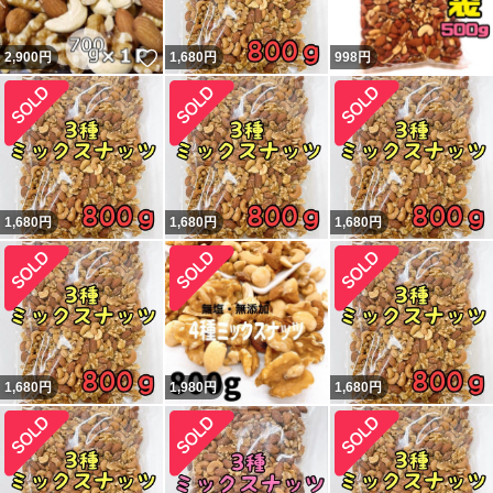
いいね！
2,900
円
1,680
円
998
円
1,680
円
1,680
円
1,680
円
1,680
円
1,980
円
1,680
円