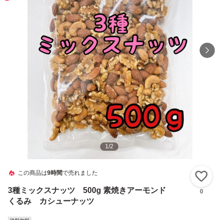
1
/
2
この商品は
9時間
で売れました
い
3種ミックスナッツ 500g 素焼きアーモンド
0
くるみ カシューナッツ