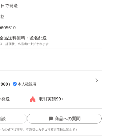
2日で発送
ください。
都
9605610
マは全品送料無料・匿名配送
り、評価後、出品者に支払われます
（
969
）
本人確認済
心発送
取引実績99+
相談
商品への質問
からの値下げ交渉、不適切なカテゴリ変更依頼は禁止です