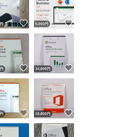
！
いいね！
いいね！
円
5,000
円
ユーザーの実績について
！
いいね！
いいね！
円
34,800
円
o!フリマが定めた一定の基準を満たしたユーザーにバッジを付与しています
出品者
この商品の情報をコピーします
取引出品者
Yahoo!フリマの基準をクリアした安心・安全なユーザーです
！
いいね！
いいね！
商品画像の
無断転載は禁止
されています
円
18,800
円
コピーされた情報は
必ずご自身の商品に合わせて編集
してください
コピーは
1商品につき1回
です
実績◯+
このユーザーはYahoo!フリマの取引を完了させた実績があり