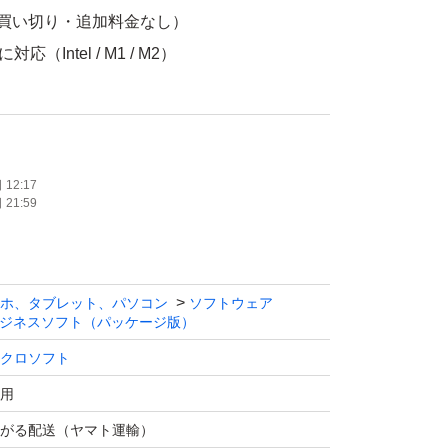
（買い切り・追加料金なし）
対応（Intel / M1 / M2）
簡単にインストールできます
対応でご利用いただけます。
にインストール・認証をお願いいたします。
12:17
21:59
タイミングでご購入をお願いいたします。
開封カード・かんたんセットアップ手順書
ホ、タブレット、パソコン
ソフトウェア
ジネスソフト（パッケージ版）
クロソフト
みご入金確認後、速やかに発送いたします。
用
証でお困りの際は、最後までサポートいたしま
がる配送（ヤマト運輸）
さい。