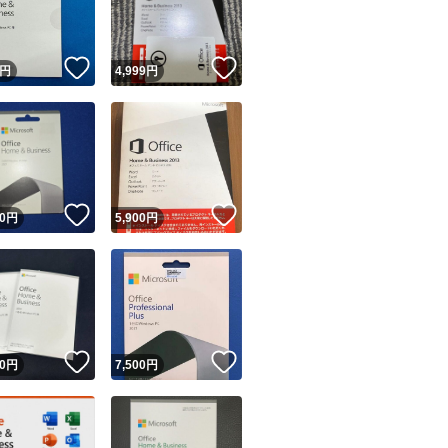
商品情報コピー機
リマ実績◯+
このユーザーは他フリマサービスでの取引実績があります
！
いいね！
いいね！
円
4,999
円
出品ページへ
&安心発送
キャンセル
ジは実績に基づく表示であり、発送を保証しているものではありません
このユーザーは高頻度で24時間以内＆設定した発送日数内に
ード＆安心発送
ます
！
いいね！
いいね！
0
円
5,900
円
ード発送
このユーザーは高頻度で24時間以内に発送しています
発送
このユーザーは設定した発送日数内に発送しています
！
いいね！
いいね！
0
円
7,500
円