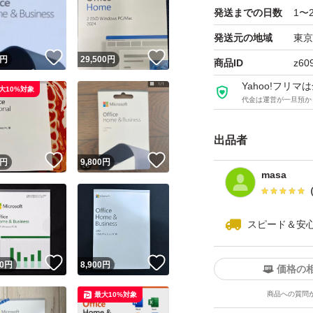
発送までの日数
1〜
お値下げはご遠慮
発送元の地域
東京
！
いいね！
いいね！
円
29,500
円
商品ID
z60
Yahoo!フリ
大10%対象
代金は運営が一旦預か
出品者
！
いいね！
いいね！
円
9,800
円
masa
スピード＆安
！
いいね！
いいね！
0
円
8,900
円
価格の
商品への質問
最大10%対象