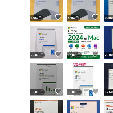
他フ
いいね！
いいね
4,650
円
4,650
円
9,800
スピード
※このバッ
スピ
いいね！
いいね
29,800
円
16,800
円
29,00
スピ
安心
いいね！
いいね
35,000
円
33,800
円
17,60