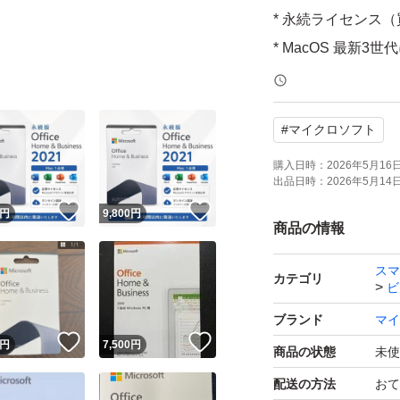
* 永続ライセンス
* MacOS 最新3世代に
* 公式サイトから
#
マイクロソフト
* オンライン認証
商品到着後5日以内
購入日時：
2026年5月16日 
出品日時：
2026年5月14日 
ご利用予定のある
！
いいね！
いいね！
円
9,800
円
商品の情報
◆ セット内容・未
スマ
カテゴリ
ビ
◆ 発送とサポート
ブランド
マイ
匿名配送・送料込
！
いいね！
いいね！
円
7,500
円
商品の状態
未使
インストールや認
配送の方法
おて
すのでご安心くだ