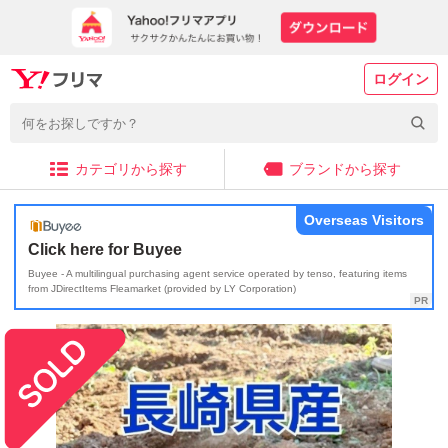
ログイン
カテゴリから探す
ブランドから探す
Overseas Visitors
Click here for Buyee
Buyee - A multilingual purchasing agent service operated by tenso, featuring items
from JDirectItems Fleamarket (provided by LY Corporation)