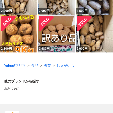
2,000
円
2,000
円
3,500
円
2,300
円
1,980
円
2,000
円
Yahoo!フリマ
食品
野菜
じゃがいも
他のブランドから探す
あみじゃが