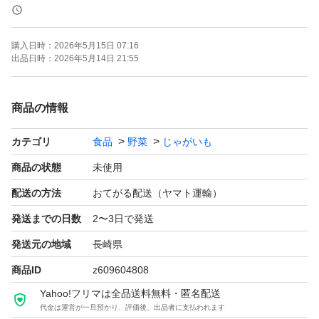
水分が多く、みずみずしいお芋です。
ポテトサラダ、コロッケ、肉じゃが等にオススメです。
購入日時：
2026年5月15日 07:16
煮崩れのしにくいのも特徴です。
出品日時：
2026年5月14日 21:55
●size：Sから２L
商品の情報
注意:全体的に今年は天候の影響により全体的に小玉傾向
カテゴリ
食品
野菜
じゃがいも
となります。
商品の状態
未使用
●新じゃがいもの特徴：皮が薄いです。
配送の方法
おてがる配送（ヤマト運輸）
収穫時、気を付けていますがどうしても多少剥けます。気
発送までの日数
2〜3日で発送
になられる方はご遠慮ください。
発送元の地域
長崎県
食べる際には何も問題ないです。
商品ID
z609604808
Yahoo!フリマは全品送料無料・匿名配送
目視で確認しておりますが、農作物のため、傷・汚れや発
代金は運営が一旦預かり、評価後、出品者に支払われます