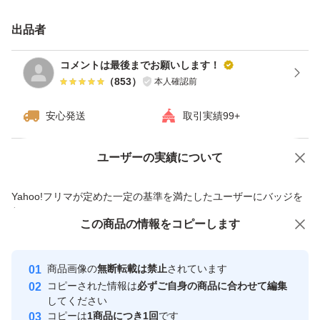
送途中での潰れ、皮むけ等はご理解頂ける方でお願い致し
ます。
出品者
繁忙期の為、発送までに2〜3日かかりますので、ご了承
コメントは最後までお願いします！
下さい。
（
853
）
本人確認前
採れたての新じゃがいもを是非ご賞味ください。
安心発送
取引実績99+
※注意:実物と写真は異なります。
ユーザーの実績について
価格の相談
商品への質問
商品への質問からの値下げ交渉、不適切なカテゴリ変更依頼は禁止です
※市場価格の変動に伴い、販売金額は異なります
Yahoo!フリマが定めた一定の基準を満たしたユーザーにバッジを
付与しています
この商品をみている人にオススメ
この商品の情報をコピーします
安心取引出品者
生物のためお値下げ不可です
最大10%対象
Yahoo!フリマの基準をクリアした安
安心取引出品者
商品画像の
無断転載は禁止
されています
心・安全なユーザーです
#にしゆたか #長崎県産 #新じゃが
コピーされた情報は
必ずご自身の商品に合わせて編集
取引実績
してください
コピーは
1商品につき1回
です