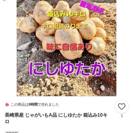
1
/
1
この商品は
9時間
で売れました
い
長崎県産 じゃがいもA品 にしゆたか 箱込み10キ
1
ロ