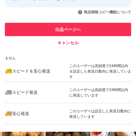
種類...じゃがいも
このユーザーはYahoo!フリマの取
取引実績◯+
いいね！
いいね！
2,800
円
1,800
円
2,000
円
引を完了させた実績があります
商品情報コピー機能について
最大10%対象
特徴...農家直送
このユーザーは他フリマサービス
他フリマ実績◯+
出品ページへ
での取引実績があります
量...10kg
キャンセル
スピード&安心発送
いいね！
いいね！
1,800
※このバッジは実績に基づく表示であり、発送を保証しているものではあり
円
3,290
円
2,000
円
ません
種類...じゃがいも
このユーザーは高頻度で24時間以内
スピード＆安心発送
＆設定した発送日数内に発送していま
す
このユーザーは高頻度で24時間以内
スピード発送
に発送しています
いいね！
いいね！
3,300
円
3,400
円
3,300
円
最大10%対象
最大10%対象
このユーザーは設定した発送日数内に
安心発送
発送しています