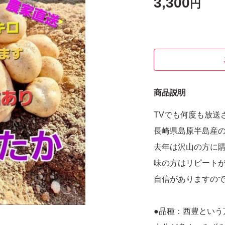
3,300
円
商品説明
TVでも何度も放送
長崎県島原半島産
去年は沢山の方に
味の方はリピート
自信がありますの
●品種：西豊という