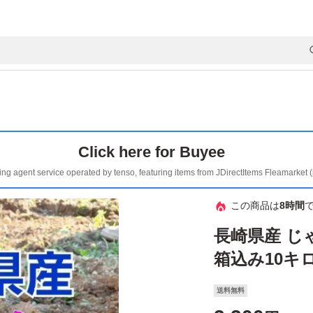
Click here for Buyee
ing agent service operated by tenso, featuring items from JDirectItems Fleamarket 
この商品は
8時間
長崎県産 じ
箱込み10キ
送料無料