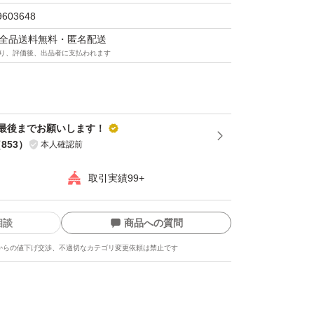
等はご理解頂ける方でお願い致します。
9603648
でに2〜3日かかりますので、ご了承下さい。
マは全品送料無料・匿名配送
がいもを是非ご賞味ください。
り、評価後、出品者に支払われます
は異なります。
最後までお願いします！
に伴い、販売金額は異なります
（
853
）
本人確認前
取引実績99+
げ不可です
相談
商品への質問
崎県産 #新じゃが
からの値下げ交渉、不適切なカテゴリ変更依頼は禁止です