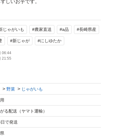
みずしいお芋です。
ロッケ、肉じゃが等にオススメです。
のも特徴です。
新じゃがいも
#
農家直送
#
a品
#
長崎県産
豊
#
新じゃが
#
にしゆたか
は天候の影響により全体的に小玉傾向となりま
06:44
21:55
徴：皮が薄いです。
野菜
じゃがいも
ていますがどうしても多少剥けます。気になら
ださい。
用
問題ないです。
がる配送（ヤマト運輸）
3日で発送
りますが、農作物のため、傷・汚れや発送途中
県