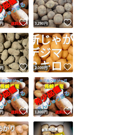
特徴...農家直送
量...10kg
！
いいね！
いいね！
円
3,290
円
種類...じゃがいも
ユーザーの実績について
！
いいね！
いいね！
円
2,000
円
o!フリマが定めた一定の基準を満たしたユーザーにバッジを付与しています
出品者
この商品の情報をコピーします
取引出品者
Yahoo!フリマの基準をクリアした安心・安全なユーザーです
！
いいね！
いいね！
商品画像の
無断転載は禁止
されています
円
1,800
円
コピーされた情報は
必ずご自身の商品に合わせて編集
してください
コピーは
1商品につき1回
です
実績◯+
このユーザーはYahoo!フリマの取引を完了させた実績があり