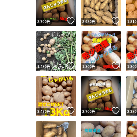
他フ
いいね！
いいね
2,700
円
2,980
円
1,810
スピード
※このバッ
スピ
いいね！
いいね
1,480
円
1,800
円
1,800
スピ
安心
いいね！
いいね
3,470
円
2,700
円
2,380