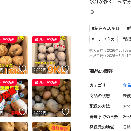
水分が多く、みず
ポテトサラダ、コ
煮崩れのしにくい
#
箱込み10キロ
#
●size：Sから２L
#
ニシユタカ
#
西
大10%対象
最大10%対象
注意:全体的に今年
購入日時：
2026年5月15日 
出品日時：
2026年5月14日 
す。
！
いいね！
いいね！
円
2,000
円
商品の情報
●新じゃがいもの特
大10%対象
最大10%対象
カテゴリ
食品
収穫時、気を付け
れる方はご遠慮く
商品の状態
未使
食べる際には何も
配送の方法
おて
！
いいね！
いいね！
円
1,999
円
発送までの日数
2〜
目視で確認してお
発送元の地域
長崎