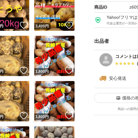
での潰れ、皮むけ
商品ID
z60
繁忙期の為、発送ま
Yahoo!フリ
採れたての新じゃ
代金は運営が一旦預か
！
いいね！
いいね！
円
3,400
円
※注意:実物と写真
出品者
コメントは
※市場価格の変動
！
いいね！
いいね！
円
1,800
円
安心発送
生物のためお値下
価格の
#にしゆたか #長
商品への質問
！
いいね！
いいね！
円
1,800
円
種類...じゃがいも