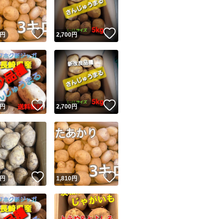
商品情報コピー機
リマ実績◯+
このユーザーは他フリマサービスでの取引実績があります
！
いいね！
いいね！
円
2,700
円
出品ページへ
&安心発送
キャンセル
ジは実績に基づく表示であり、発送を保証しているものではありません
このユーザーは高頻度で24時間以内＆設定した発送日数内に
ード＆安心発送
ます
！
いいね！
いいね！
円
2,700
円
ード発送
このユーザーは高頻度で24時間以内に発送しています
発送
このユーザーは設定した発送日数内に発送しています
！
いいね！
いいね！
円
1,810
円