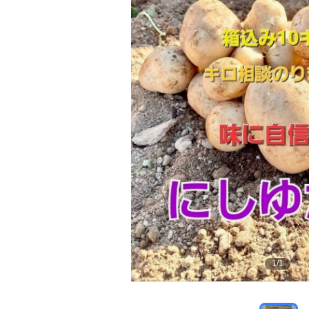
1
/
1