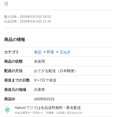
使用する農薬をなるべく減らしたため、通常購入されるも
のより安心して召し上がっていただけます。
購入日時：
2026年5月15日 19:52
劣化を防ぐために土を付着したまま発送します。
出品日時：
2026年5月14日 21:18
受け取りましたら風通しのいいところで保管してくださ
い。
商品の情報
カテゴリ
食品
野菜
玉ねぎ
写真はイメージです。
こちらよりやや少なめとなります。
商品の状態
未使用
配送の方法
おてがる配送（日本郵便）
在庫整理のためかなり値下げしてお送りします。
発送までの日数
3〜7日で発送
特定の在庫分注文を受けましたら終了します。
発送元の地域
兵庫県
お早めにお買い求めください。
商品ID
z609581522
Yahoo!フリマは全品送料無料・匿名配送
出荷用箱で発送します。
代金は運営が一旦預かり、評価後、出品者に支払われます