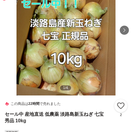
1
/
4
この商品は
22時間
で売れました
い
セール中 産地直送 低農薬 淡路島新玉ねぎ 七宝
2
秀品 10kg