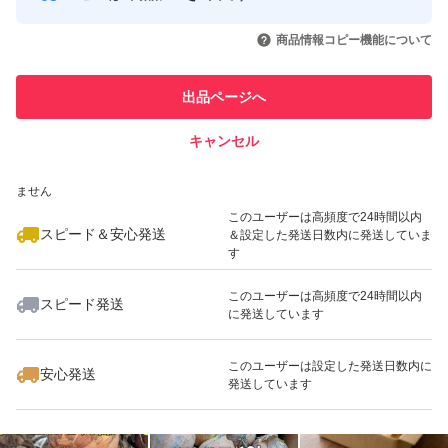
このユーザーはYahoo!フリマの取
取引実績◯+
いいね！
いいね！
2,450
円
2,990
円
1,950
円
引を完了させた実績があります
商品情報コピー機能について
最大10%対象
最大10%対象
このユーザーは他フリマサービス
他フリマ実績◯+
出品ページへ
での取引実績があります
キャンセル
スピード&安心発送
いいね！
いいね！
1,950
※このバッジは実績に基づく表示であり、発送を保証しているものではあり
円
2,580
円
3,500
円
ません
最大10%対象
このユーザーは高頻度で24時間以内
スピード＆安心発送
＆設定した発送日数内に発送していま
す
このユーザーは高頻度で24時間以内
スピード発送
に発送しています
いいね！
いいね！
2,100
円
2,500
円
2,130
円
最大10%対象
このユーザーは設定した発送日数内に
安心発送
発送しています