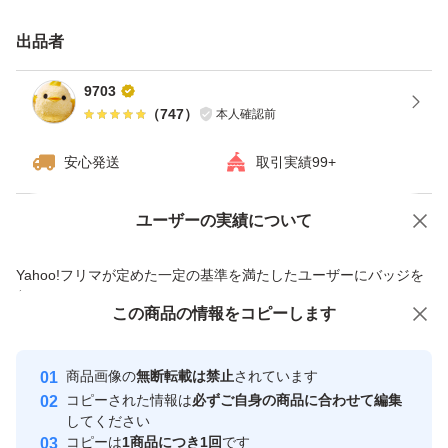
種類...玉ねぎ
出品者
9703
特徴...農家直送
（
747
）
本人確認前
安心発送
取引実績99+
量...10kg
ユーザーの実績について
価格の相談
商品への質問
商品への質問からの値下げ交渉、不適切なカテゴリ変更依頼は禁止です
Yahoo!フリマが定めた一定の基準を満たしたユーザーにバッジを
付与しています
この商品をみている人にオススメ
この商品の情報をコピーします
安心取引出品者
最大10%対象
最大10%対象
Yahoo!フリマの基準をクリアした安
安心取引出品者
商品画像の
無断転載は禁止
されています
心・安全なユーザーです
コピーされた情報は
必ずご自身の商品に合わせて編集
取引実績
してください
コピーは
1商品につき1回
です