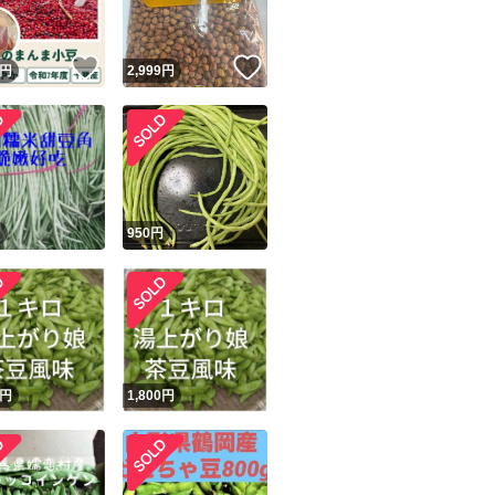
！
いいね！
いいね！
円
2,999
円
！
円
950
円
円
1,800
円