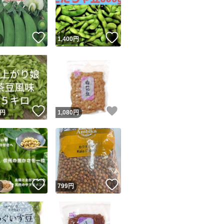
！
いいね！
いいね！
円
1,400
円
ユーザーの実績について
！
いいね！
いいね！
円
1,080
円
o!フリマが定めた一定の基準を満たしたユーザーにバッジを付与しています
出品者
この商品の情報をコピーします
取引出品者
Yahoo!フリマの基準をクリアした安心・安全なユーザーです
！
いいね！
いいね！
商品画像の
無断転載は禁止
されています
円
799
円
コピーされた情報は
必ずご自身の商品に合わせて編集
してください
コピーは
1商品につき1回
です
実績◯+
このユーザーはYahoo!フリマの取引を完了させた実績があり