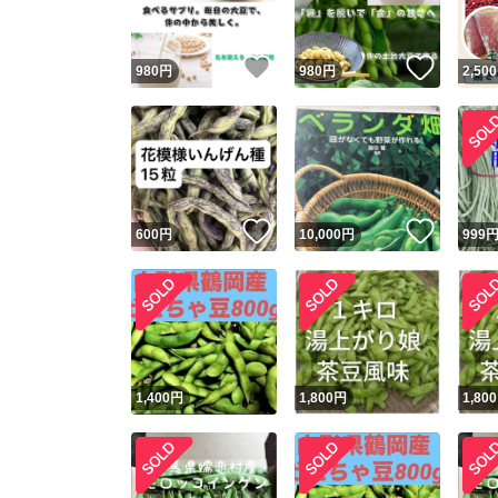
いいね！
いいね
980
円
980
円
2,500
いいね！
いいね
600
円
10,000
円
999
1,400
円
1,800
円
1,800