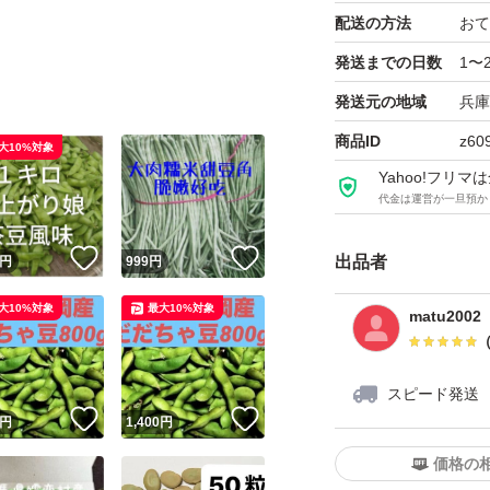
配送の方法
おて
発送までの日数
1〜
発送元の地域
兵庫
商品ID
z60
大10%対象
Yahoo!フリ
代金は運営が一旦預か
！
いいね！
いいね！
出品者
円
999
円
大10%対象
最大10%対象
matu2002
スピード発送
！
いいね！
いいね！
円
1,400
円
価格の