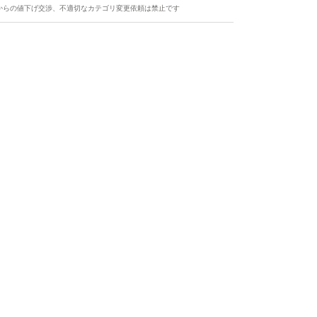
からの値下げ交渉、不適切なカテゴリ変更依頼は禁止です