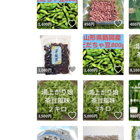
いいね！
いいね
1,400
円
450
円
400
いいね！
いいね
1,080
円
1,400
円
8,100
Yaho
安心取引
安心
いいね！
いいね
3,500
円
5,000
円
980
取引実績
取引