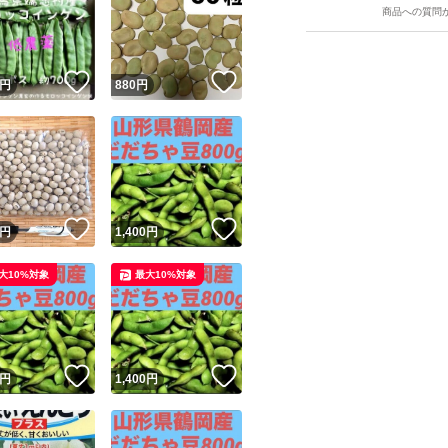
商品への質問
！
いいね！
いいね！
円
880
円
！
いいね！
いいね！
円
1,400
円
大10%対象
最大10%対象
！
いいね！
いいね！
円
1,400
円