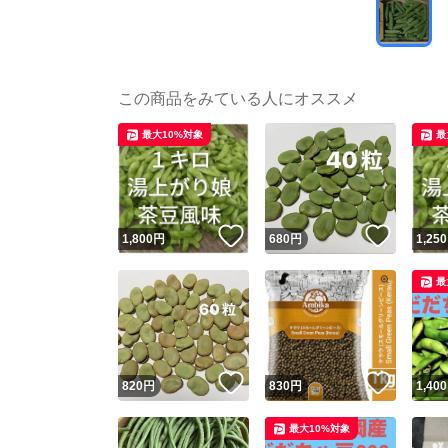
この商品をみている人にオススメ
最大10%対象
最
いいね！
いいね
1,800
円
680
円
1,250
最
いいね！
いいね
820
円
830
円
1,400
最大10%対象