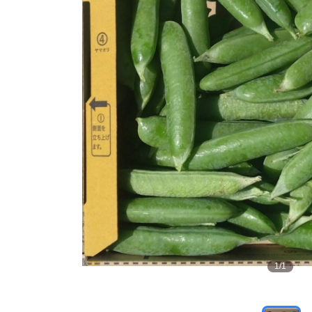
1
/
1