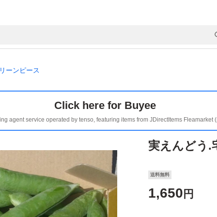
リーンピース
Click here for Buyee
ing agent service operated by tenso, featuring items from JDirectItems Fleamarket 
実えんどう.
送料無料
1,650
円