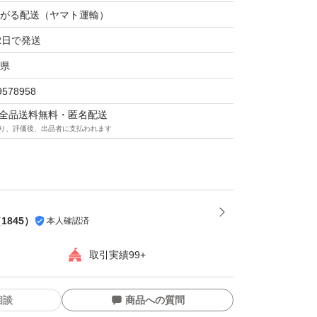
がる配送（ヤマト運輸）
2日で発送
県
9578958
マは全品送料無料・匿名配送
り、評価後、出品者に支払われます
（
1845
）
本人確認済
取引実績99+
相談
商品への質問