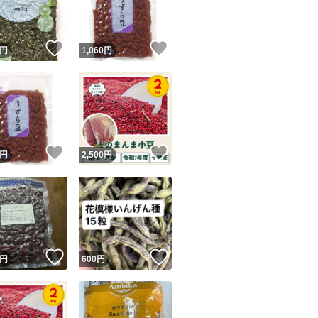
商品情報コピー機
リマ実績◯+
このユーザーは他フリマサービスでの取引実績があります
！
いいね！
いいね！
円
1,060
円
出品ページへ
&安心発送
キャンセル
ジは実績に基づく表示であり、発送を保証しているものではありません
このユーザーは高頻度で24時間以内＆設定した発送日数内に
ード＆安心発送
ます
！
いいね！
いいね！
円
2,500
円
ード発送
このユーザーは高頻度で24時間以内に発送しています
発送
このユーザーは設定した発送日数内に発送しています
！
いいね！
いいね！
円
600
円