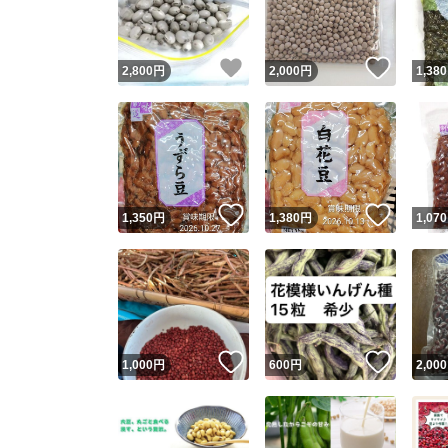
他フ
いいね！
いいね
2,800
円
2,000
円
1,380
スピード
※このバッ
スピ
いいね！
いいね
1,350
円
1,380
円
1,070
スピ
安心
いいね！
いいね
1,000
円
600
円
2,000