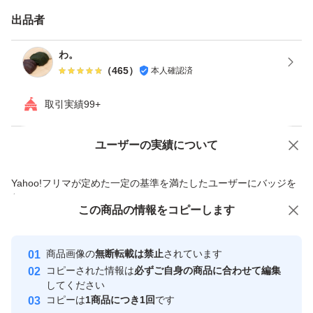
出品者
わ。
（
465
）
本人確認済
取引実績99+
ユーザーの実績について
価格の相談
商品への質問
商品への質問からの値下げ交渉、不適切なカテゴリ変更依頼は禁止です
Yahoo!フリマが定めた一定の基準を満たしたユーザーにバッジを
付与しています
この商品をみている人にオススメ
この商品の情報をコピーします
安心取引出品者
最大10%対象
最大10%対象
Yahoo!フリマの基準をクリアした安
安心取引出品者
商品画像の
無断転載は禁止
されています
心・安全なユーザーです
コピーされた情報は
必ずご自身の商品に合わせて編集
取引実績
してください
コピーは
1商品につき1回
です
このユーザーはYahoo!フリマの取