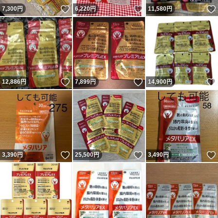
いいね！
いいね！
7,300
円
6,220
円
11,580
円
いいね！
いいね！
12,886
円
7,899
円
14,900
円
いいね！
いいね！
3,390
円
25,500
円
3,490
円