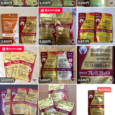
いいね！
いいね！
9,800
円
6,330
円
4,690
円
最大10%対象
いいね！
いいね！
3,900
円
9,000
円
8,677
円
最大10%対象
いいね！
いいね！
12,600
円
5,800
円
4,645
円