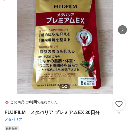
1
/
2
この商品は
9時間
で売れました
い
FUJIFILM メタバリア プレミアムEX 30日分
1
メタバリア
送料無料