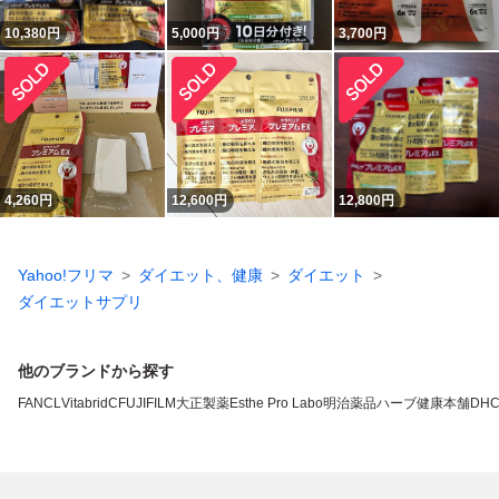
10,380
円
5,000
円
3,700
円
4,260
円
12,600
円
12,800
円
Yahoo!フリマ
ダイエット、健康
ダイエット
ダイエットサプリ
他のブランドから探す
FANCL
VitabridC
FUJIFILM
大正製薬
Esthe Pro Labo
明治薬品
ハーブ健康本舗
DH