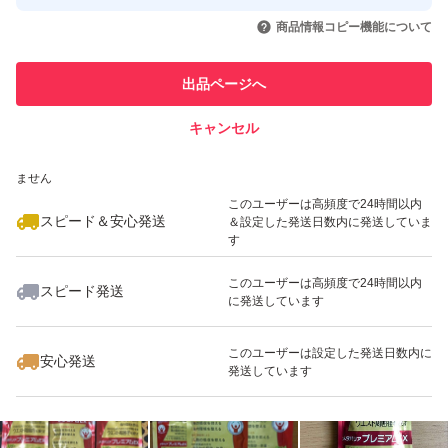
取引実績◯+
いいね！
いいね！
4,500
円
4,399
円
5,000
円
引を完了させた実績があります
商品情報コピー機能について
最大10%対象
最大10%対象
このユーザーは他フリマサービス
他フリマ実績◯+
出品ページへ
での取引実績があります
キャンセル
スピード&安心発送
いいね！
いいね！
4,330
※このバッジは実績に基づく表示であり、発送を保証しているものではあり
円
6,300
円
4,440
円
ません
最大10%対象
このユーザーは高頻度で24時間以内
スピード＆安心発送
＆設定した発送日数内に発送していま
す
このユーザーは高頻度で24時間以内
スピード発送
に発送しています
いいね！
いいね！
4,880
円
4,300
円
4,595
円
最大10%対象
このユーザーは設定した発送日数内に
安心発送
発送しています