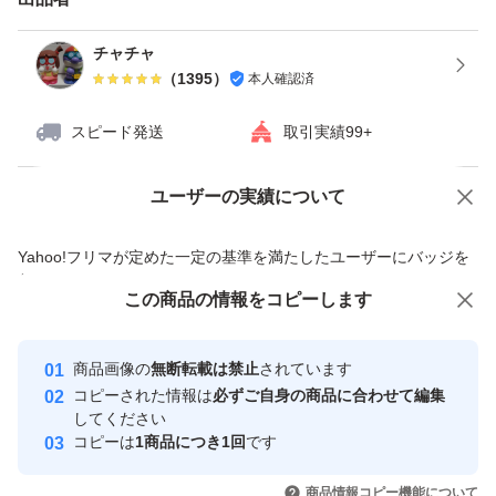
チャチャ
（
1395
）
本人確認済
スピード発送
取引実績99+
ユーザーの実績について
価格の相談
商品への質問
商品への質問からの値下げ交渉、不適切なカテゴリ変更依頼は禁止です
Yahoo!フリマが定めた一定の基準を満たしたユーザーにバッジを
付与しています
この商品をみている人にオススメ
この商品の情報をコピーします
安心取引出品者
最大10%対象
最大10%対象
Yahoo!フリマの基準をクリアした安
安心取引出品者
商品画像の
無断転載は禁止
されています
心・安全なユーザーです
コピーされた情報は
必ずご自身の商品に合わせて編集
取引実績
してください
コピーは
1商品につき1回
です
このユーザーはYahoo!フリマの取
取引実績◯+
いいね！
いいね！
1,000
円
650
円
1,000
円
引を完了させた実績があります
商品情報コピー機能について