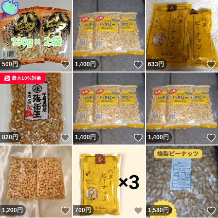
いいね！
いいね！
500
円
1,400
円
633
円
最大10%対象
いいね！
いいね！
820
円
1,400
円
1,400
円
いいね！
いいね！
1,200
円
700
円
1,580
円