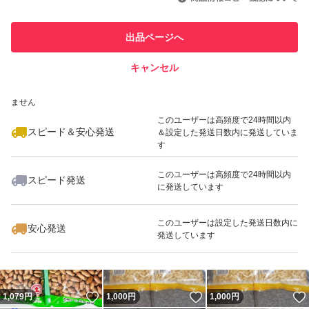
最大10%対象
このユーザーは他フリマサービス
他フリマ実績◯+
出品ページへ
での取引実績があります
キャンセル
スピード&安心発送
いいね！
いいね！
1,400
※このバッジは実績に基づく表示であり、発送を保証しているものではあり
円
1,000
円
1,000
円
ません
最大10%対象
このユーザーは高頻度で24時間以内
スピード＆安心発送
＆設定した発送日数内に発送していま
す
このユーザーは高頻度で24時間以内
スピード発送
に発送しています
いいね！
いいね！
1,400
円
580
円
1,000
円
最大10%対象
このユーザーは設定した発送日数内に
安心発送
発送しています
いいね！
いいね！
1,079
円
1,000
円
1,000
円