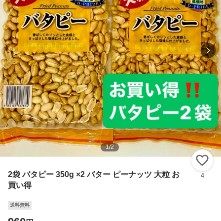
1
/
2
い
2袋 バタピー 350g ×2 バター ピーナッツ 大粒 お
4
買い得
送料無料