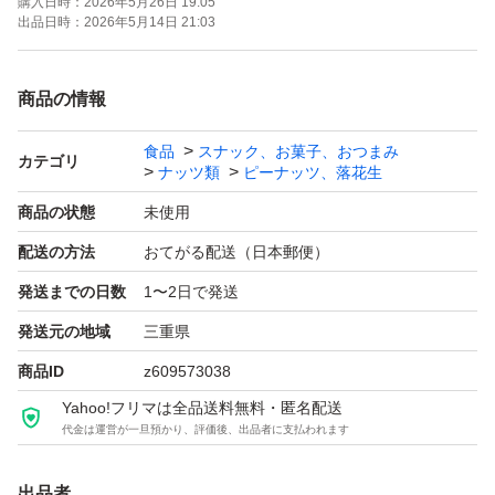
購入日時：
2026年5月26日 19:05
出品日時：
2026年5月14日 21:03
商品の情報
食品
スナック、お菓子、おつまみ
カテゴリ
ナッツ類
ピーナッツ、落花生
商品の状態
未使用
配送の方法
おてがる配送（日本郵便）
発送までの日数
1〜2日で発送
発送元の地域
三重県
商品ID
z609573038
Yahoo!フリマは全品送料無料・匿名配送
代金は運営が一旦預かり、評価後、出品者に支払われます
出品者