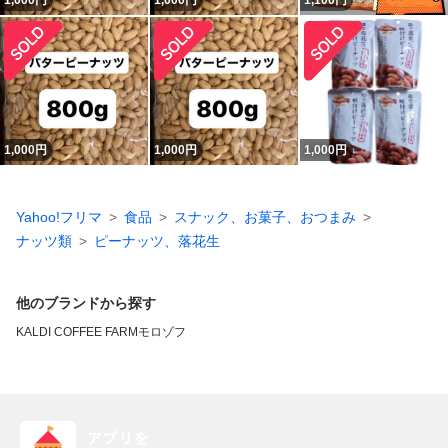
1,000
円
1,000
円
1,100
円
1,000
円
1,000
円
1,000
円
Yahoo!フリマ
食品
スナック、お菓子、おつまみ
ナッツ類
ピーナッツ、落花生
他のブランドから探す
KALDI COFFEE FARM
モロゾフ