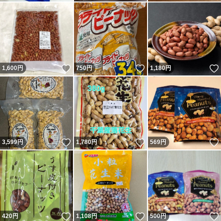
いいね！
いいね！
1,600
円
750
円
1,180
円
いいね！
いいね！
3,599
円
1,780
円
569
円
いいね！
いいね！
420
円
1,108
円
500
円