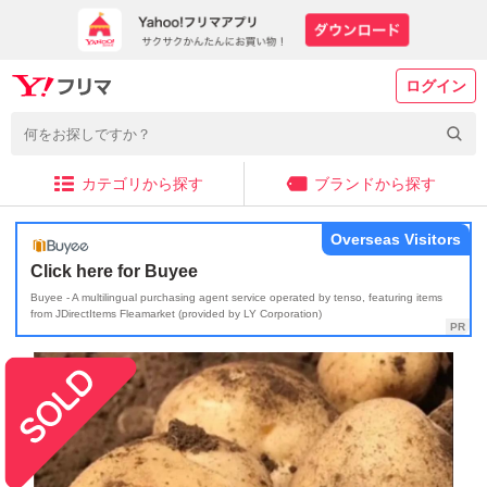
ログイン
カテゴリから探す
ブランドから探す
Overseas Visitors
Click here for Buyee
Buyee - A multilingual purchasing agent service operated by tenso, featuring items
from JDirectItems Fleamarket (provided by LY Corporation)