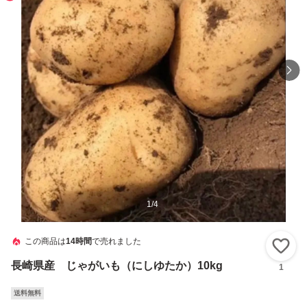
1
/
4
この商品は
14時間
で売れました
い
長崎県産 じゃがいも（にしゆたか）10kg
1
送料無料