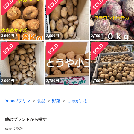
3,860
円
2,000
円
2,700
円
2,000
円
2,780
円
1,700
円
Yahoo!フリマ
食品
野菜
じゃがいも
他のブランドから探す
あみじゃが