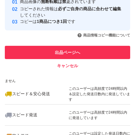
商品画像の
無断転載は禁止
されています
心・安全なユーザーです
コピーされた情報は
必ずご自身の商品に合わせて編集
取引実績
してください
コピーは
1商品につき1回
です
このユーザーはYahoo!フリマの取
取引実績◯+
いいね！
いいね！
2,000
円
3,300
円
3,290
円
引を完了させた実績があります
商品情報コピー機能について
このユーザーは他フリマサービス
他フリマ実績◯+
出品ページへ
での取引実績があります
キャンセル
スピード&安心発送
いいね！
いいね！
3,400
※このバッジは実績に基づく表示であり、発送を保証しているものではあり
円
3,300
円
3,400
円
ません
このユーザーは高頻度で24時間以内
スピード＆安心発送
＆設定した発送日数内に発送していま
す
このユーザーは高頻度で24時間以内
スピード発送
に発送しています
いいね！
いいね！
2,800
円
3,060
円
2,000
円
このユーザーは設定した発送日数内に