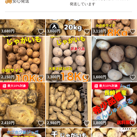
安心発送
発送しています
いいね！
いいね！
3,680
円
3,600
円
3,110
円
いいね！
いいね！
2,150
円
3,300
円
1,600
円
最大10%対象
最大10%対象
いいね！
いいね！
2,410
円
2,980
円
1,800
円