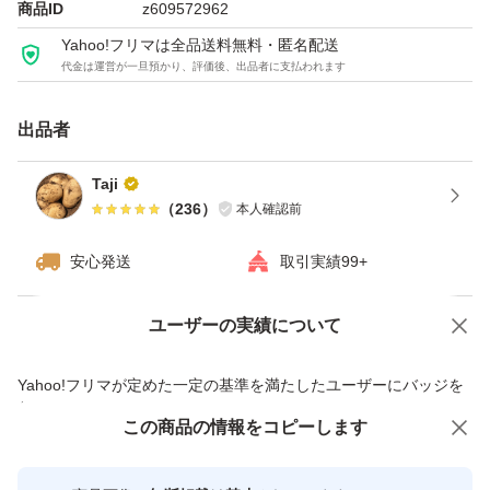
商品ID
z609572962
Yahoo!フリマは全品送料無料・匿名配送
代金は運営が一旦預かり、評価後、出品者に支払われます
出品者
Taji
（
236
）
本人確認前
安心発送
取引実績99+
ユーザーの実績について
価格の相談
商品への質問
商品への質問からの値下げ交渉、不適切なカテゴリ変更依頼は禁止です
Yahoo!フリマが定めた一定の基準を満たしたユーザーにバッジを
付与しています
この商品をみている人にオススメ
この商品の情報をコピーします
安心取引出品者
最大10%対象
Yahoo!フリマの基準をクリアした安
安心取引出品者