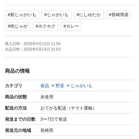
#
新じゃがいも
#
じゃがいも
#
にしゆたか
#
長崎県産
にしゆたか
煮崩れしにくい品種になります。
#
肉じゃが
#
ホクホク
#
カレー
ホクホクと煮物料理に適しています。
購入日時：
2026年5月15日 11:59
出品日時：
2026年5月14日 21:03
●保存方法
光が入らないようにし、涼しい場所に保存をお願いいたし
商品の情報
ます。
カテゴリ
食品
野菜
じゃがいも
梱包込みの10kgになります。
商品の状態
未使用
サイズはS.M.L.LL混合になります。
配送の方法
おてがる配送（ヤマト運輸）
よろしくお願いいたします。
発送までの日数
3〜7日で発送
発送元の地域
長崎県