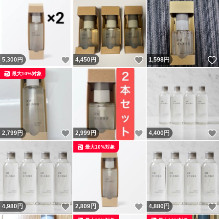
いいね！
いいね！
5,300
円
4,450
円
1,598
円
最大10%対象
いいね！
いいね！
2,799
円
2,999
円
4,400
円
最大10%対象
いいね！
いいね！
4,980
円
2,809
円
4,880
円