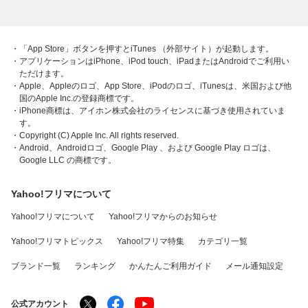
・「App Store」ボタンを押すとiTunes （外部サイト）が起動します。
・アプリケーションはiPhone、iPod touch、iPadまたはAndroidでご利用い
ただけます。
・Apple、Appleのロゴ、App Store、iPodのロゴ、iTunesは、米国および他
国のApple Inc.の登録商標です。
・iPhone商標は、アイホン株式会社のライセンスに基づき使用されていま
す。
・Copyright (C) Apple Inc. All rights reserved.
・Android、Androidロゴ、Google Play 、および Google Play ロゴは、
Google LLC の商標です。
Yahoo!フリマについて
Yahoo!フリマについて
Yahoo!フリマからのお知らせ
Yahoo!フリマトピックス
Yahoo!フリマ特集
カテゴリ一覧
ブランド一覧
ランキング
かんたんご利用ガイド
メール通知設定
公式アカウント