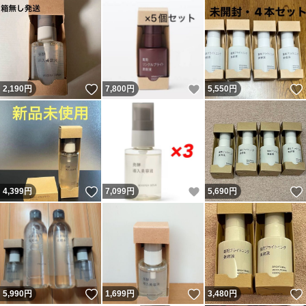
いいね！
いいね！
2,190
円
7,800
円
5,550
円
いいね！
いいね！
4,399
円
7,099
円
5,690
円
いいね！
いいね！
5,990
円
1,699
円
3,480
円