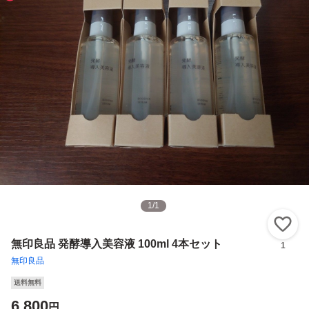
1
/
1
い
無印良品 発酵導入美容液 100ml 4本セット
1
無印良品
送料無料
6,800
円