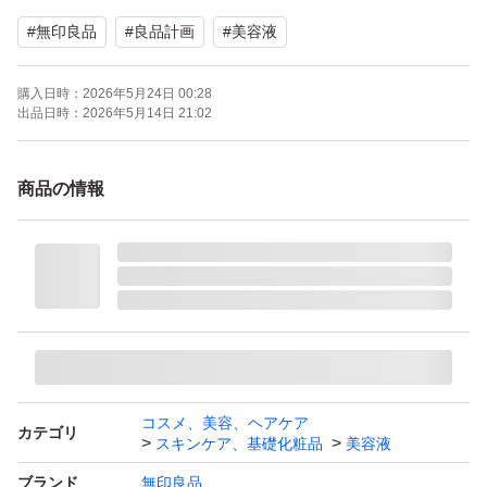
【個数】4本
#
無印良品
#
良品計画
#
美容液
【商品の状態】未使用
購入日時：
2026年5月24日 00:28
無印良品 発酵導入美容液 （大容量）100ml 良品計画
出品日時：
2026年5月14日 21:02
商品の情報
コスメ、美容、ヘアケア
カテゴリ
スキンケア、基礎化粧品
美容液
ブランド
無印良品