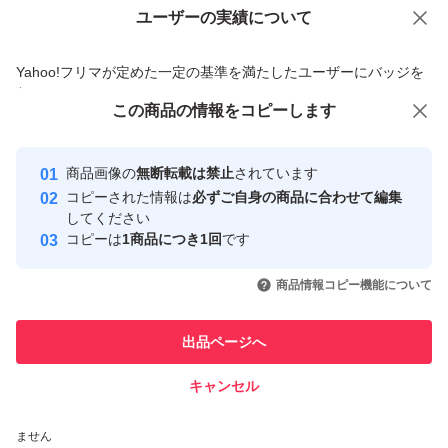
ユーザーの実績について
価格の相談
商品への質問
商品への質問からの値下げ交渉、不適切なカテゴリ変更依頼は禁止です
Yahoo!フリマが定めた一定の基準を満たしたユーザーにバッジを
付与しています
この商品をみている人にオススメ
この商品の情報をコピーします
安心取引出品者
最大10%対象
Yahoo!フリマの基準をクリアした安
安心取引出品者
商品画像の
無断転載は禁止
されています
心・安全なユーザーです
コピーされた情報は
必ずご自身の商品に合わせて編集
取引実績
してください
コピーは
1商品につき1回
です
このユーザーはYahoo!フリマの取
取引実績◯+
いいね！
いいね！
9,700
円
7,000
円
10,700
円
引を完了させた実績があります
商品情報コピー機能について
最大10%対象
このユーザーは他フリマサービス
他フリマ実績◯+
出品ページへ
での取引実績があります
キャンセル
スピード&安心発送
いいね！
いいね！
6,000
※このバッジは実績に基づく表示であり、発送を保証しているものではあり
円
10,800
円
3,600
円
ません