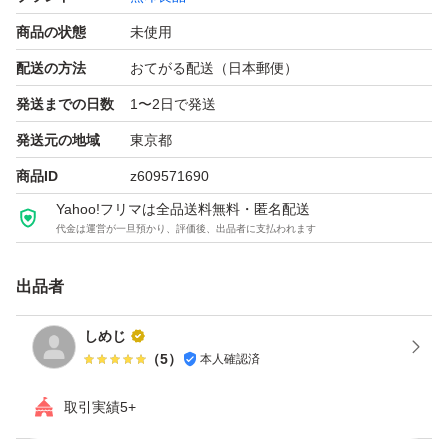
商品の状態
未使用
配送の方法
おてがる配送（日本郵便）
発送までの日数
1〜2日で発送
発送元の地域
東京都
商品ID
z609571690
Yahoo!フリマは全品送料無料・匿名配送
代金は運営が一旦預かり、評価後、出品者に支払われます
出品者
しめじ
（
5
）
本人確認済
取引実績5+