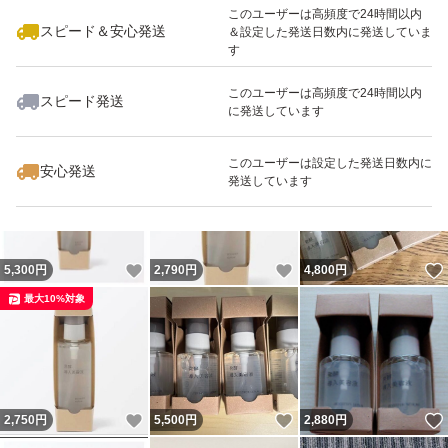
このユーザーは高頻度で24時間以内
スピード＆安心発送
＆設定した発送日数内に発送していま
す
このユーザーは高頻度で24時間以内
スピード発送
に発送しています
いいね！
いいね！
7,000
円
5,100
円
5,200
円
最大10%対象
このユーザーは設定した発送日数内に
安心発送
発送しています
いいね！
いいね！
5,300
円
2,790
円
4,800
円
最大10%対象
いいね！
いいね！
2,750
円
5,500
円
2,880
円