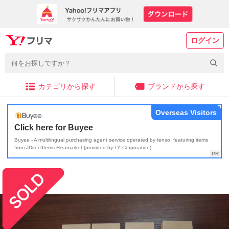
ログイン
カテゴリから探す
ブランドから探す
Overseas Visitors
Click here for Buyee
Buyee - A multilingual purchasing agent service operated by tenso, featuring items
from JDirectItems Fleamarket (provided by LY Corporation)