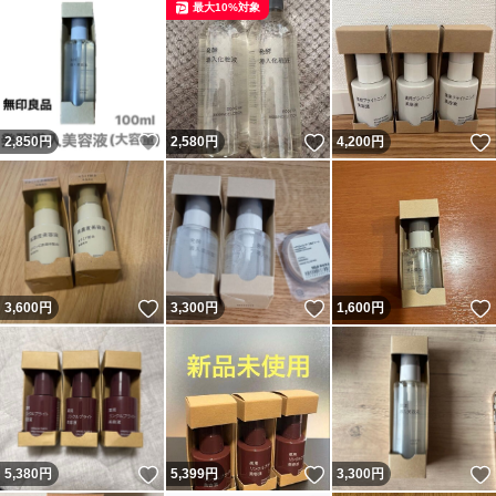
最大10%対象
いいね！
いいね！
2,850
円
2,580
円
4,200
円
いいね！
いいね！
3,600
円
3,300
円
1,600
円
いいね！
いいね！
5,380
円
5,399
円
3,300
円