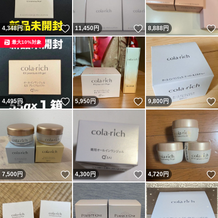
いいね！
いいね！
4,348
円
11,450
円
8,888
円
最大10%対象
いいね！
いいね！
4,495
円
5,950
円
9,800
円
いいね！
いいね！
7,500
円
4,300
円
4,720
円