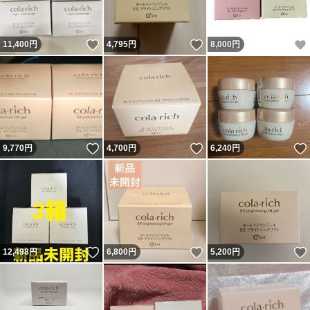
いいね！
いいね！
11,400
円
4,795
円
8,000
円
いいね！
いいね！
9,770
円
4,700
円
6,240
円
いいね！
いいね！
12,498
円
6,800
円
5,200
円