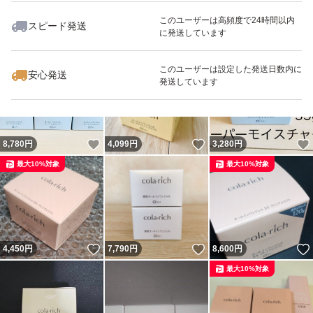
このユーザーは高頻度で24時間以内
スピード発送
に発送しています
いいね！
いいね！
3,050
円
6,970
円
3,180
円
最大10%対象
このユーザーは設定した発送日数内に
安心発送
発送しています
いいね！
いいね！
8,780
円
4,099
円
3,280
円
最大10%対象
最大10%対象
いいね！
いいね！
4,450
円
7,790
円
8,600
円
最大10%対象