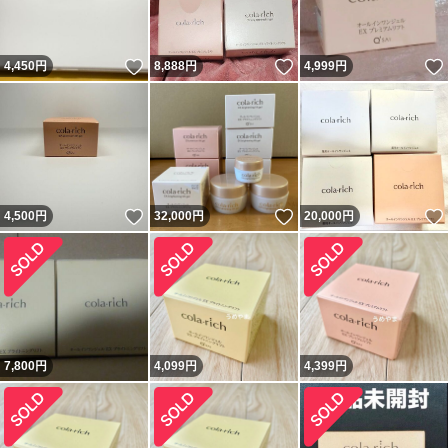
いいね！
いいね！
4,450
円
8,888
円
4,999
円
いいね！
いいね！
4,500
円
32,000
円
20,000
円
7,800
円
4,099
円
4,399
円