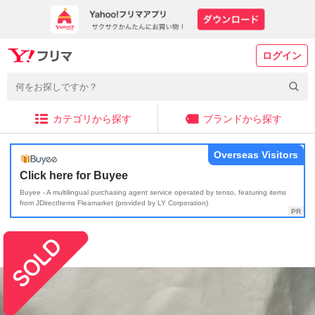
ログイン
カテゴリから探す
ブランドから探す
Overseas Visitors
Click here for Buyee
Buyee - A multilingual purchasing agent service operated by tenso, featuring items
from JDirectItems Fleamarket (provided by LY Corporation)