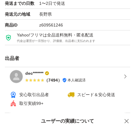
発送までの日数
1〜2日で発送
発送元の地域
長野県
商品ID
z609561246
Yahoo!フリマは全品送料無料・匿名配送
代金は運営が一旦預かり、評価後、出品者に支払われます
出品者
dec*******
（
7494
）
本人確認済
安心取引出品者
スピード＆安心発送
取引実績99+
ユーザーの実績について
価格の相談
商品への質問
商品への質問からの値下げ交渉、不適切なカテゴリ変更依頼は禁止です