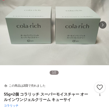
1
/
2
この商品は
2日
で売れました
い
55g×2個 コラリッチ スーパーモイスチャー オー
1
ルインワンジェルクリーム キューサイ
コラリッチ