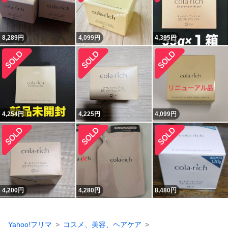
8,289
円
4,099
円
4,395
円
4,254
円
4,225
円
4,099
円
4,200
円
4,280
円
8,480
円
Yahoo!フリマ
コスメ、美容、ヘアケア