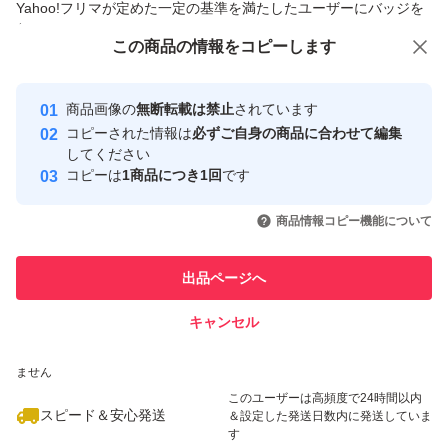
Yahoo!フリマが定めた一定の基準を満たしたユーザーにバッジを
付与しています
この商品をみている人にオススメ
この商品の情報をコピーします
安心取引出品者
最大10%対象
最大10%対象
Yahoo!フリマの基準をクリアした安
安心取引出品者
商品画像の
無断転載は禁止
されています
心・安全なユーザーです
コピーされた情報は
必ずご自身の商品に合わせて編集
取引実績
してください
コピーは
1商品につき1回
です
このユーザーはYahoo!フリマの取
取引実績◯+
いいね！
いいね！
5,980
円
4,399
円
8,500
円
引を完了させた実績があります
商品情報コピー機能について
最大10%対象
このユーザーは他フリマサービス
他フリマ実績◯+
出品ページへ
での取引実績があります
キャンセル
スピード&安心発送
いいね！
いいね！
3,700
※このバッジは実績に基づく表示であり、発送を保証しているものではあり
円
3,277
円
4,099
円
ません
最大10%対象
最大10%対象
このユーザーは高頻度で24時間以内
スピード＆安心発送
＆設定した発送日数内に発送していま
す