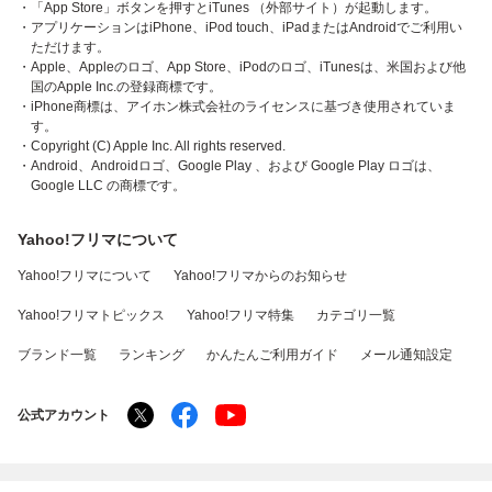
・「App Store」ボタンを押すとiTunes （外部サイト）が起動します。
・アプリケーションはiPhone、iPod touch、iPadまたはAndroidでご利用い
ただけます。
・Apple、Appleのロゴ、App Store、iPodのロゴ、iTunesは、米国および他
国のApple Inc.の登録商標です。
・iPhone商標は、アイホン株式会社のライセンスに基づき使用されていま
す。
・Copyright (C) Apple Inc. All rights reserved.
・Android、Androidロゴ、Google Play 、および Google Play ロゴは、
Google LLC の商標です。
Yahoo!フリマについて
Yahoo!フリマについて
Yahoo!フリマからのお知らせ
Yahoo!フリマトピックス
Yahoo!フリマ特集
カテゴリ一覧
ブランド一覧
ランキング
かんたんご利用ガイド
メール通知設定
公式アカウント