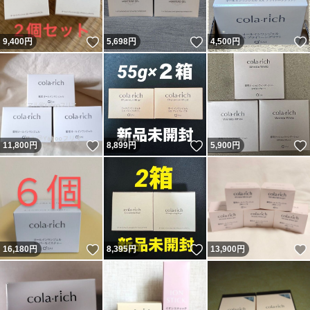
いいね！
いいね！
9,400
円
5,698
円
4,500
円
いいね！
いいね！
11,800
円
8,899
円
5,900
円
いいね！
いいね！
16,180
円
8,395
円
13,900
円