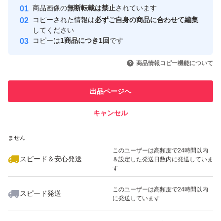
Yahoo!フリマの基準をクリアした安
安心取引出品者
商品画像の
無断転載は禁止
されています
心・安全なユーザーです
コピーされた情報は
必ずご自身の商品に合わせて編集
取引実績
してください
コピーは
1商品につき1回
です
このユーザーはYahoo!フリマの取
取引実績◯+
いいね！
いいね！
4,980
円
4,980
円
5,999
円
引を完了させた実績があります
商品情報コピー機能について
最大10%対象
最大10%対象
最大10%対象
このユーザーは他フリマサービス
他フリマ実績◯+
出品ページへ
での取引実績があります
キャンセル
スピード&安心発送
いいね！
いいね！
4,299
※このバッジは実績に基づく表示であり、発送を保証しているものではあり
円
5,200
円
4,999
円
ません
最大10%対象
最大10%対象
最大10%対象
このユーザーは高頻度で24時間以内
スピード＆安心発送
＆設定した発送日数内に発送していま
す
このユーザーは高頻度で24時間以内
スピード発送
に発送しています
いいね！
いいね！
4,050
円
5,780
円
4,990
円