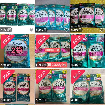
いいね！
いいね！
4,380
円
8,200
円
6,198
円
4,050
円
5,780
円
4,900
円
5,000
円
5,799
円
4,800
円