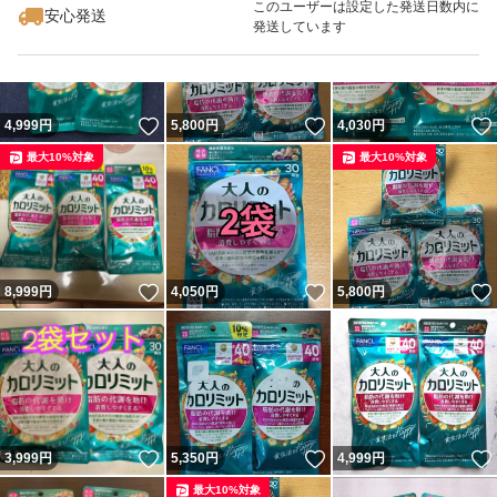
このユーザーは設定した発送日数内に
安心発送
発送しています
いいね！
いいね！
4,999
円
5,800
円
4,030
円
最大10%対象
最大10%対象
いいね！
いいね！
8,999
円
4,050
円
5,800
円
いいね！
いいね！
3,999
円
5,350
円
4,999
円
最大10%対象