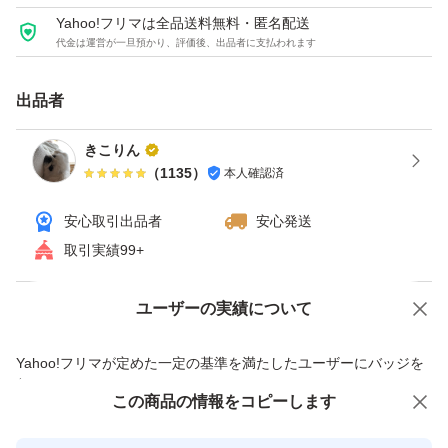
Yahoo!フリマは全品送料無料・匿名配送
代金は運営が一旦預かり、評価後、出品者に支払われます
出品者
きこりん
（
1135
）
本人確認済
安心取引出品者
安心発送
取引実績99+
ユーザーの実績について
価格の相談
商品への質問
商品への質問からの値下げ交渉、不適切なカテゴリ変更依頼は禁止です
Yahoo!フリマが定めた一定の基準を満たしたユーザーにバッジを
付与しています
この商品をみている人にオススメ
この商品の情報をコピーします
安心取引出品者
最大10%対象
最大10%対象
最大10%対象