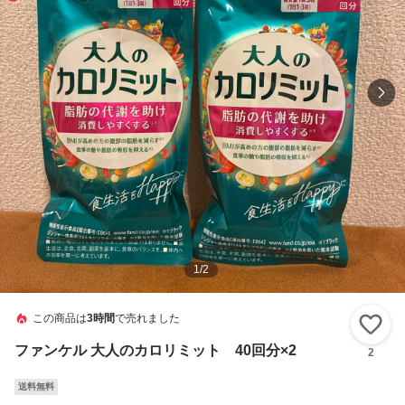
1
/
2
この商品は
3時間
で売れました
い
ファンケル 大人のカロリミット 40回分×2
2
送料無料