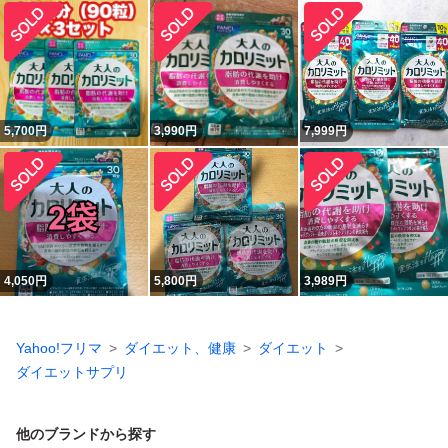
5,700
円
3,990
円
7,999
円
4,050
円
5,800
円
3,989
円
Yahoo!フリマ
ダイエット、健康
ダイエット
ダイエットサプリ
他のブランドから探す