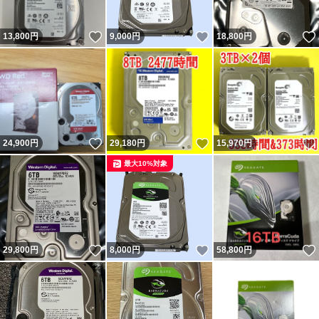
いいね！
いいね！
13,800
円
9,000
円
18,800
円
いいね！
いいね！
24,900
円
29,180
円
15,970
円
最大10%対象
いいね！
いいね！
29,800
円
8,000
円
58,800
円