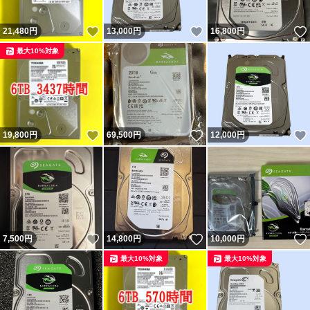
いいね！
いいね！
21,480
円
13,000
円
16,800
円
最大10%対象
いいね！
いいね！
19,800
円
69,500
円
12,000
円
いいね！
いいね！
7,500
円
14,800
円
10,000
円
最大10%対象
最大10%対象