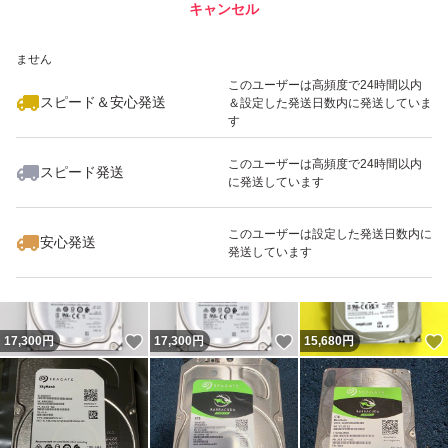
キャンセル
スピード&安心発送
いいね！
いいね！
14,000
※このバッジは実績に基づく表示であり、発送を保証しているものではあり
円
27,500
円
39,800
円
ません
このユーザーは高頻度で24時間以内
スピード＆安心発送
＆設定した発送日数内に発送していま
す
このユーザーは高頻度で24時間以内
スピード発送
に発送しています
いいね！
いいね！
29,400
円
15,000
円
27,980
円
最大10%対象
最大10%対象
このユーザーは設定した発送日数内に
安心発送
発送しています
いいね！
いいね！
17,300
円
17,300
円
15,680
円