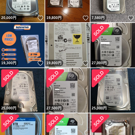
いいね！
いいね！
20,000
円
19,800
円
7,580
円
いいね！
いいね！
19,300
円
19,800
円
27,000
円
25,000
円
27,500
円
25,000
円