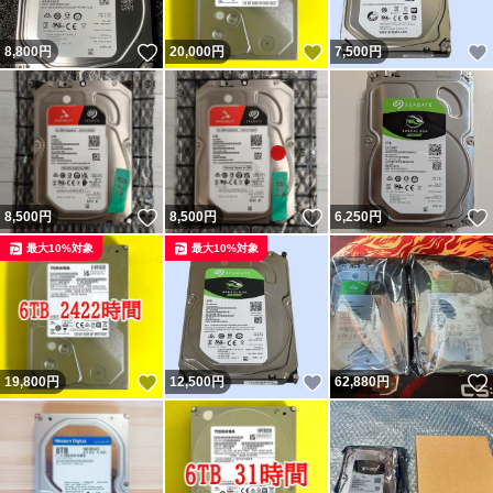
いいね！
いいね！
8,800
円
20,000
円
7,500
円
いいね！
いいね！
8,500
円
8,500
円
6,250
円
最大10%対象
最大10%対象
いいね！
いいね！
19,800
円
12,500
円
62,880
円