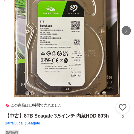
1
/
3
この商品は
13時間
で売れました
い
【中古】8TB Seagate 3.5インチ 内蔵HDD 803h
0
BarraCuda（Seagate）
送料無料