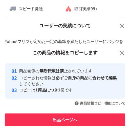
スピード発送
取引実績99+
ユーザーの実績について
価格の相談
商品への質問
商品への質問からの値下げ交渉、不適切なカテゴリ変更依頼は禁止です
Yahoo!フリマが定めた一定の基準を満たしたユーザーにバッジを
付与しています
この商品をみている人にオススメ
この商品の情報をコピーします
安心取引出品者
最大10%対象
Yahoo!フリマの基準をクリアした安
安心取引出品者
商品画像の
無断転載は禁止
されています
心・安全なユーザーです
コピーされた情報は
必ずご自身の商品に合わせて編集
取引実績
してください
コピーは
1商品につき1回
です
このユーザーはYahoo!フリマの取
取引実績◯+
いいね！
いいね！
28,500
円
32,000
円
27,000
円
引を完了させた実績があります
商品情報コピー機能について
最大10%対象
最大10%対象
このユーザーは他フリマサービス
他フリマ実績◯+
出品ページへ
での取引実績があります