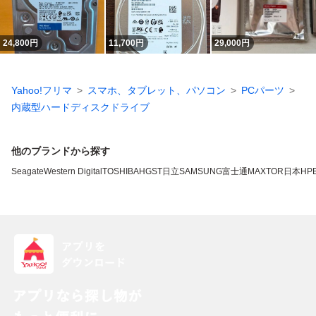
24,800
円
11,700
円
29,000
円
Yahoo!フリマ
スマホ、タブレット、パソコン
PCパーツ
内蔵型ハードディスクドライブ
他のブランドから探す
Seagate
Western Digital
TOSHIBA
HGST
日立
SAMSUNG
富士通
MAXTOR
日本HP