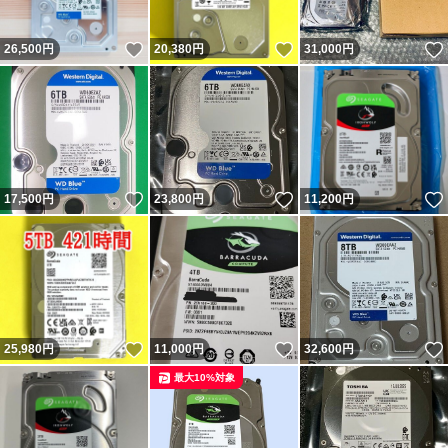
いいね！
いいね！
26,500
円
20,380
円
31,000
円
いいね！
いいね！
17,500
円
23,800
円
11,200
円
いいね！
いいね！
25,980
円
11,000
円
32,600
円
最大10%対象