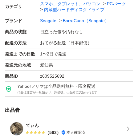
スマホ、タブレット、パソコン
PCパーツ
カテゴリ
内蔵型ハードディスクドライブ
ブランド
Seagate
BarraCuda（Seagate）
商品の状態
目立った傷や汚れなし
配送の方法
おてがる配送（日本郵便）
発送までの日数
1〜2日で発送
発送元の地域
愛知県
商品ID
z609525692
Yahoo!フリマは全品送料無料・匿名配送
代金は運営が一旦預かり、評価後、出品者に支払われます
出品者
てぃん
（
562
）
本人確認済