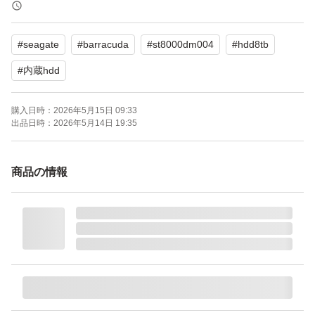
これまで特に問題なく使用出来ていましたが
トラブル回避の為、落札後は3Nでお願い致します。
#
seagate
#
barracuda
#
st8000dm004
#
hdd8tb
再出品ご希望の方はコメント欄にコメント下さい。
#
内蔵hdd
購入日時：
2026年5月15日 09:33
ST8000DM004 ［BarraCuda 8TB］
出品日時：
2026年5月14日 19:35
ブランド：Seagate BarraCuda（Seagate）
HDD容量：8000 GB
商品の情報
ドライブ回転数：5400rpm
インターフェイス：Serial ATA
HDDフォームファクター：3.5インチ