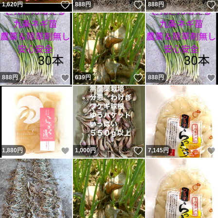
いいね！
いいね！
1,620
円
888
円
888
円
いいね！
いいね！
888
円
639
円
888
円
いいね！
いいね！
1,880
円
1,000
円
7,145
円