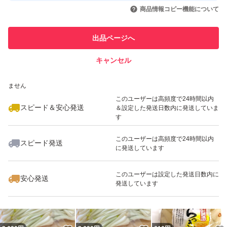
いいね！
いいね！
2,144
円
1,299
円
1,299
円
引を完了させた実績があります
商品情報コピー機能について
このユーザーは他フリマサービス
他フリマ実績◯+
出品ページへ
での取引実績があります
キャンセル
スピード&安心発送
いいね！
いいね！
1,032
※このバッジは実績に基づく表示であり、発送を保証しているものではあり
円
1,280
円
1,299
円
ません
最大10%対象
最大10%対象
このユーザーは高頻度で24時間以内
スピード＆安心発送
＆設定した発送日数内に発送していま
す
このユーザーは高頻度で24時間以内
スピード発送
に発送しています
いいね！
いいね！
1,280
円
1,000
円
810
円
このユーザーは設定した発送日数内に
安心発送
発送しています