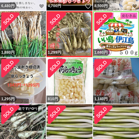
いいね！
いいね！
6,480
円
4,700
円
8,500
円
1,880
円
1,299
円
1,680
円
1,295
円
810
円
1,140
円