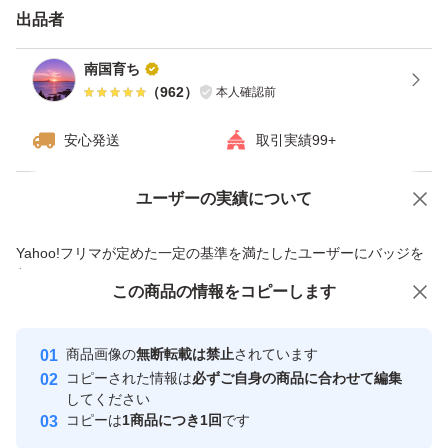
バラでの発送致します
出品者
新品の段ボールで配送します。
南国育ち
（
962
）
本人確認前
雨が続いた時は畑に入れませんので、発送送れます。
安心発送
取引実績99+
ユーザーの実績について
価格の相談
商品への質問
商品への質問からの値下げ交渉、不適切なカテゴリ変更依頼は禁止です
Yahoo!フリマが定めた一定の基準を満たしたユーザーにバッジを
付与しています
この商品をみている人にオススメ
この商品の情報をコピーします
安心取引出品者
最大10%対象
最大10%対象
Yahoo!フリマの基準をクリアした安
安心取引出品者
商品画像の
無断転載は禁止
されています
心・安全なユーザーです
コピーされた情報は
必ずご自身の商品に合わせて編集
取引実績
してください
コピーは
1商品につき1回
です
このユーザーはYahoo!フリマの取
取引実績◯+