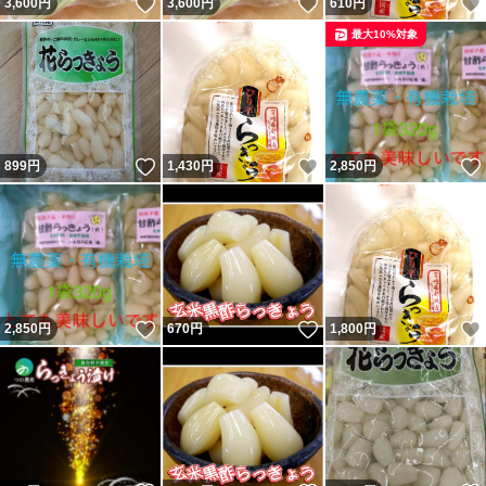
いいね！
いいね！
3,600
円
3,600
円
610
円
最大10%対象
いいね！
いいね！
899
円
1,430
円
2,850
円
いいね！
いいね！
2,850
円
670
円
1,800
円