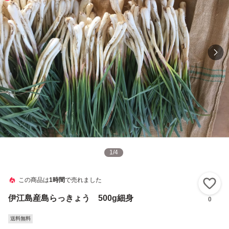
1
/
4
この商品は
1時間
で売れました
い
伊江島産島らっきょう 500g細身
0
送料無料