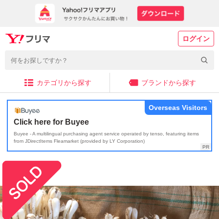
ログイン
カテゴリから探す
ブランドから探す
Overseas Visitors
Click here for Buyee
Buyee - A multilingual purchasing agent service operated by tenso, featuring items
from JDirectItems Fleamarket (provided by LY Corporation)