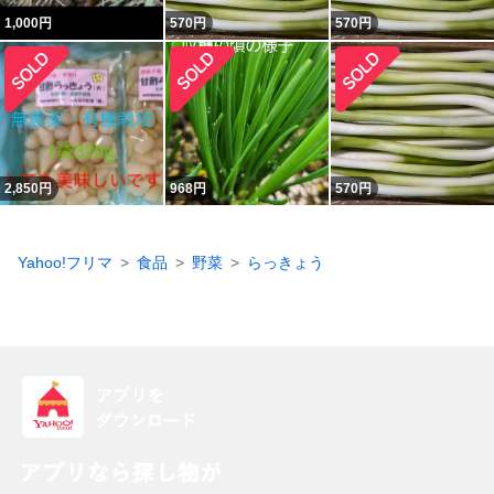
1,000
円
570
円
570
円
2,850
円
968
円
570
円
Yahoo!フリマ
食品
野菜
らっきょう