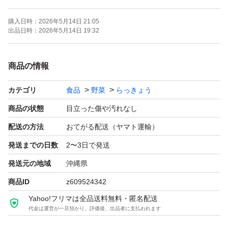
高いです。 沖縄県の他の産地と比べてみて下さい 品
購入日時：
2026年5月14日 21:05
質には自信があります。
出品日時：
2026年5月14日 19:32
お子様には天ぷらにして甘味の広がる旨さがあります。
商品の情報
お父さん、お母さんには生で醤油とカツオ節かけて、お酒
カテゴリ
食品
野菜
らっきょう
のつまみとして最適です。
商品の状態
目立った傷や汚れなし
血液サラサラ効果もあるみたいです。
配送の方法
おてがる配送（ヤマト運輸）
発送までの日数
2〜3日で発送
是非、顔の見える商品なので安心してお食べ下さい
発送元の地域
沖縄県
産直なので色々な要望にも応えられます。宜しくお願いし
商品ID
z609524342
ます
Yahoo!フリマは全品送料無料・匿名配送
代金は運営が一旦預かり、評価後、出品者に支払われます
発送