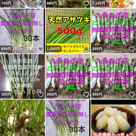
いいね！
いいね！
700
円
699
円
7,145
円
いいね！
いいね！
999
円
1,000
円
888
円
いいね！
いいね！
500
円
888
円
888
円